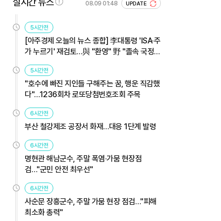
실시간 뉴스
08.09 01:48
UPDATE
5시간전
[아주경제 오늘의 뉴스 종합] 李대통령 'ISA·주
가 누르기' 재검토…與 "환영" 野 "졸속 국정"
外
5시간전
"호수에 빠진 지인들 구해주는 꿈, 행운 직감했
다"…1236회차 로또당첨번호조회 주목
6시간전
부산 철강제조 공장서 화재…대응 1단계 발령
6시간전
명현관 해남군수, 주말 폭염·가뭄 현장점
검…"군민 안전 최우선"
6시간전
사순문 장흥군수, 주말 가뭄 현장 점검…"피해
최소화 총력"