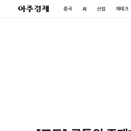
아
중국
AI
산업
재테크
주
경
제