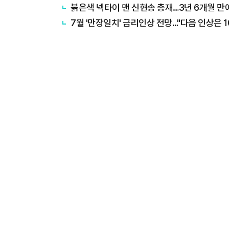
붉은색 넥타이 맨 신현송 총재…3년 6개월 만
7월 '만장일치' 금리인상 전망…"다음 인상은 1