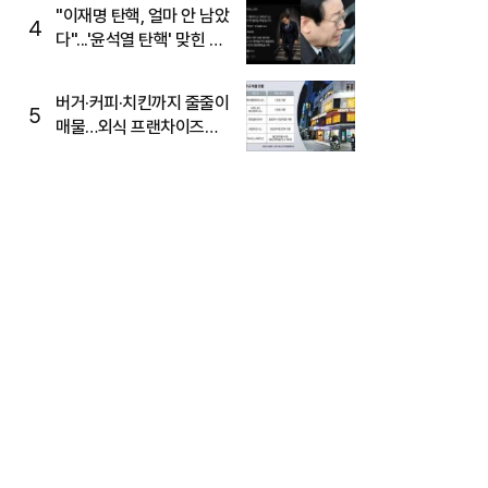
주목
"이재명 탄핵, 얼마 안 남았
4
다"...'윤석열 탄핵' 맞힌 무
당, '성지글' 등장
버거·커피·치킨까지 줄줄이
5
매물…외식 프랜차이즈
M&A '활기'