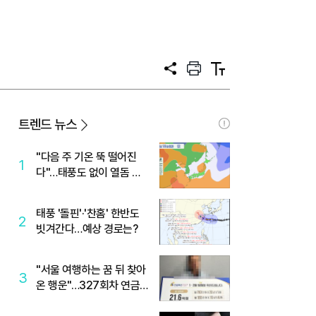
공
프
텍
유
린
스
트
트
크
기
트렌드 뉴스
"다음 주 기온 뚝 떨어진
1
다"…태풍도 없이 열돔 박
살 낸 '이것'
태풍 '돌핀'·'찬홈' 한반도
2
빗겨간다…예상 경로는?
"서울 여행하는 꿈 뒤 찾아
3
온 행운"…327회차 연금
복권720+ 당첨번호조회