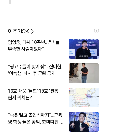
아주PICK
임영웅, 데뷔 10주년…"난 늘
부족한 사람이었다"
"광고주들이 찾아줘"…진태현,
'이숙캠' 하차 후 근황 공개
13호 태풍 '돌핀'·15호 '찬홈'
현재 위치는?
"속옷 빨고 졸업식까지"…근육
병 학생 돌본 공익, 코미디언 김
규원이었다