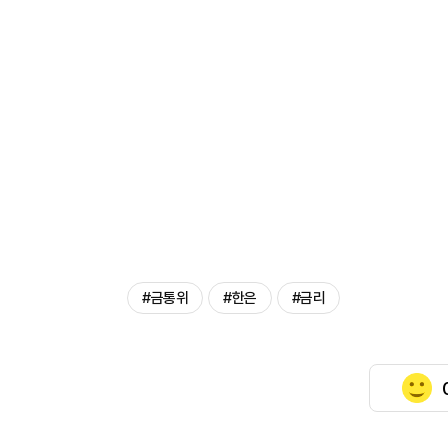
#금통위
#한은
#금리