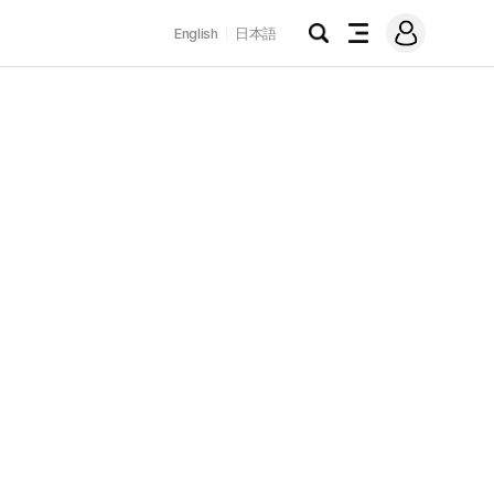
로
English
日本語
그
검
전
인
색
체
메
뉴