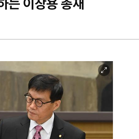
재하는 이창용 총재
이
미
지
확
대