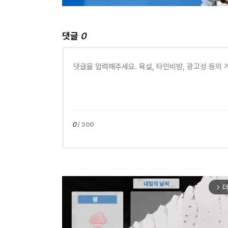
댓글
0
0
/ 300
더
arrow_forward_ios