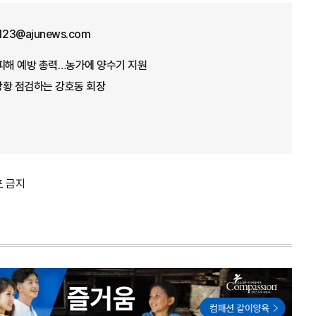
f123@ajunews.com
뭄 피해 예방 총력…농가에 양수기 지원
 상황 점검하는 강호동 회장
포 금지