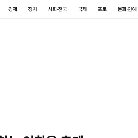
경제
정치
사회·전국
국제
포토
문화·연예