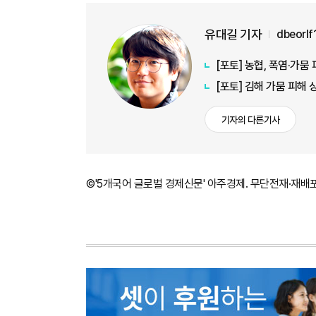
유대길 기자
dbeorl
[포토] 농협, 폭염·가
[포토] 김해 가뭄 피해
기자의 다른기사
©'5개국어 글로벌 경제신문' 아주경제. 무단전재·재배