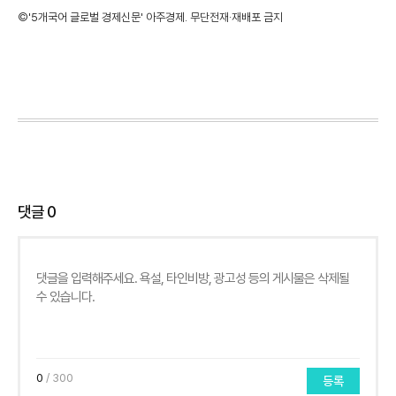
©'5개국어 글로벌 경제신문' 아주경제. 무단전재·재배포 금지
댓글
0
0
/ 300
등록