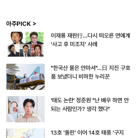
아주PICK >
이재룡 재판行…다시 떠오른 연예계
'사고 후 미조치' 사례
"한국산 물은 안마셔"…日 지진 구호
품 보냈더니 비하한 누리꾼
'태도 논란' 정준원 "난 배우 하면 안
되는 사람인가? 생각 했다"
13호 '돌핀' 이어 14호 태풍 '구지