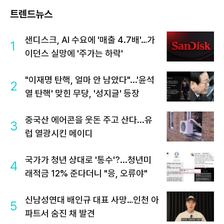
트렌드뉴스
샌디스크, AI 수요에 '매출 4.7배'…가
1
이던스 실망에 '주가는 하락'
"이재명 탄핵, 얼마 안 남았다"...'윤석
2
열 탄핵' 맞힌 무당, '성지글' 등장
중국산 에어콘을 웃돈 주고 산다...유
3
럽 열광시킨 메이디
국가가 청년 상대로 '통수'?...청년미
4
래적금 12% 준다더니 "응, 오류야"
신남성연대 배인규 대표 사망…인천 아
5
파트서 숨진 채 발견