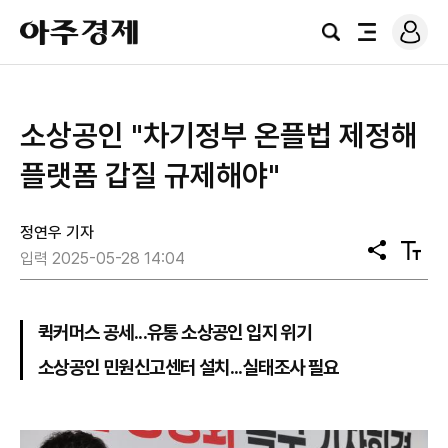
로
아
그
검
전
주
인
색
체
경
메
제
뉴
소상공인 "차기정부 온플법 제정해
플랫폼 갑질 규제해야"
정연우 기자
공
텍
입력 2025-05-28 14:04
유
스
트
크
기
퀵커머스 공세...유통 소상공인 입지 위기
소상공인 민원신고센터 설치...실태조사 필요