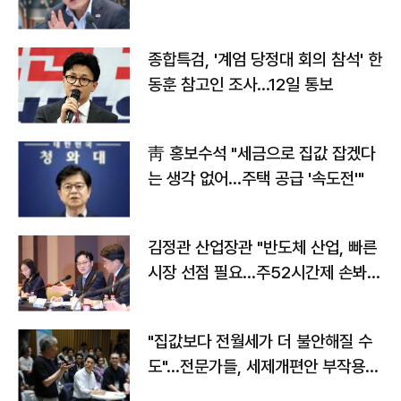
종합특검, '계엄 당정대 회의 참석' 한
동훈 참고인 조사...12일 통보
靑 홍보수석 "세금으로 집값 잡겠다
는 생각 없어…주택 공급 '속도전'"
김정관 산업장관 "반도체 산업, 빠른
시장 선점 필요…주52시간제 손봐
야"
"집값보다 전월세가 더 불안해질 수
도"…전문가들, 세제개편안 부작용
우려