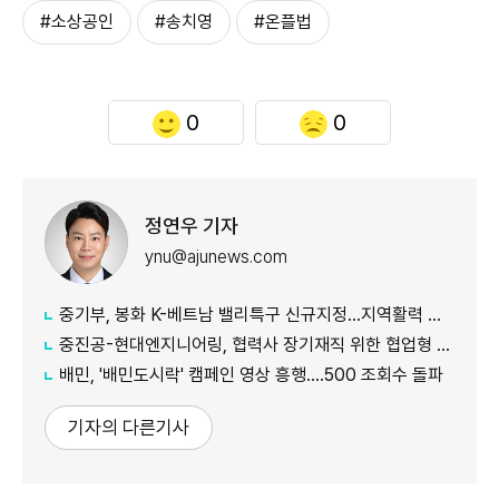
#소상공인
#송치영
#온플법
0
0
정연우 기자
ynu@ajunews.com
중기부, 봉화 K-베트남 밸리특구 신규지정...지역활력 거점 조성
중진공-현대엔지니어링, 협력사 장기재직 위한 협업형 공제 추진
배민, '배민도시락' 캠페인 영상 흥행....500 조회수 돌파
기자의 다른기사