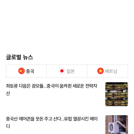
글로벌 뉴스
중국
일본
베트남
희토류 다음은 광모듈…중국이 움켜쥔 새로운 전략자
산
중국산 에어콘을 웃돈 주고 산다...유럽 열광시킨 메이
디