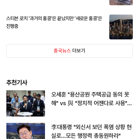
스티븐 로치 '과거의 홍콩'은 끝났지만 '새로운 홍콩'은
진행중
중국뉴스
더보기
추천기사
오세훈 "용산공원 주택공급 동의 못
해" vs 與 "정치적 어젠다로 사용"
맞불
李대통령 "외신서 보던 폭염 상황 현
실로…모든 행정력 총동원하라"