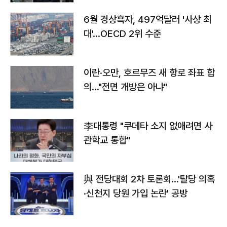
6월 경상흑자, 497억달러 '사상 최
대'…OECD 2위 수준
이란·오만, 호르무즈 새 항로 좌표 합
의…"전면 개방은 아냐"
李대통령 "쿠데타 소지 없애려면 사
관학교 통합"
與 전당대회 2차 토론회…'탈당 의혹
·신천지 당원 가입 논란' 공방