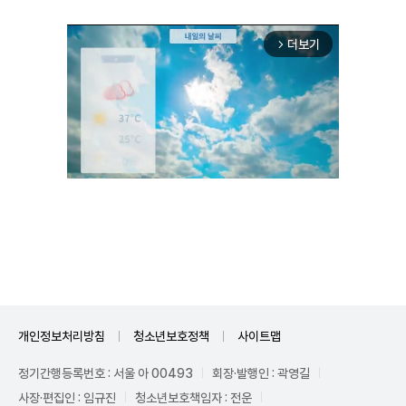
더보기
arrow_forward_ios
Unmute
개인정보처리방침
청소년보호정책
사이트맵
정기간행등록번호 : 서울 아 00493
회장·발행인 : 곽영길
사장·편집인 : 임규진
청소년보호책임자 : 전운