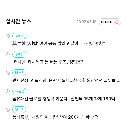
실시간 뉴스
08.07 06:12
UPDATE
4분전
與 "'하늘이법' 여야 공동 발의 괜찮아…그것이 협치"
9분전
'캐시딜' 캐시워크 돈 버는 퀴즈, 정답은?
14분전
관세전쟁 '엔드게임' 윤곽 나오나…한국 新통상정책 교두보 활
용해야
17분전
섬유패션 글로벌 경쟁력 키운다…산업부 15개 과제 180억 지
원
18분전
농식품부, '천원의 아침밥' 참여 200개 대학 선정