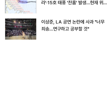
라'·15호 태풍 '찬홈' 발생…현재 위
치와 이동경로는?
이상준, LA 공연 논란에 사과 "너무
죄송…연구하고 공부할 것"