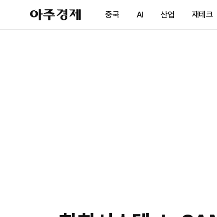
아
중국
AI
산업
재테크
주
경
제