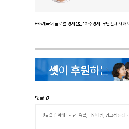
©'5개국어 글로벌 경제신문' 아주경제. 무단전재·재배
댓글
0