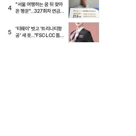
"서울 여행하는 꿈 뒤 찾아
4
온 행운"…327회차 연금
복권720+ 당첨번호조회
주목
'티웨이' 벗고 '트리니티항
5
공' 새 옷…"FSC·LCC 틈
새, SSC 전략으로 공략"