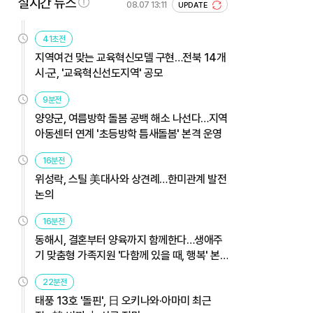
실시간 뉴스
08.07 13:11
UPDATE
41초전
지역여건 맞는 교육혁신모델 구현…전북 14개
시·군, '교육혁신선도지역' 공모
9분전
양양군, 여름방학 돌봄 공백 해소 나선다…지역
아동센터 연계 '초등방학 틈새돌봄' 본격 운영
16분전
위성락, 스틸 美대사와 상견례…한미관계 발전
논의
16분전
동해시, 결혼부터 양육까지 함께한다…생애주
기 맞춤형 가족지원 '다함께 있을 때, 행복' 본
격 운영
22분전
태풍 13호 '돌핀', 日 오키나와·아마미 최근