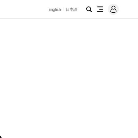
로
English
日本語
그
검
전
인
색
체
메
뉴