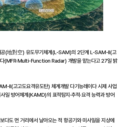
地對空) 유도무기체계(L-SAM)의 2단계 L-SAM-II(고
·Multi-Function Radar) 개발을 맡는다고 27일 밝
SAM-II(고고도요격유도탄) 체계개발 다기능레이다 시제 사업
미사일 방어체계(KAMD)의 표적탐지·추적·요격 능력과 방어
계보다도 먼 거리에서 날아오는 적 항공기와 미사일을 지상에