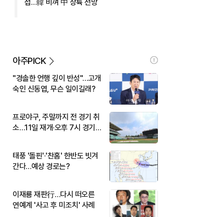
접…韓 비껴 中 상륙 전망
아주PICK
"경솔한 언행 깊이 반성"…고개
숙인 신동엽, 무슨 일이길래?
프로야구, 주말까지 전 경기 취
소…11일 재개·오후 7시 경기
시작
태풍 '돌핀'·'찬홈' 한반도 빗겨
간다…예상 경로는?
이재룡 재판行…다시 떠오른
연예계 '사고 후 미조치' 사례