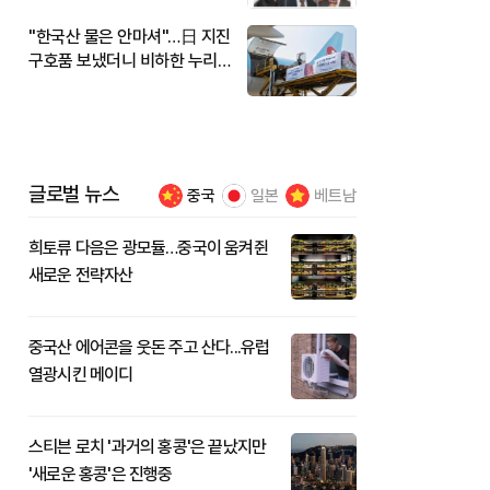
"한국산 물은 안마셔"…日 지진
구호품 보냈더니 비하한 누리
꾼
글로벌 뉴스
중국
일본
베트남
희토류 다음은 광모듈…중국이 움켜쥔
새로운 전략자산
중국산 에어콘을 웃돈 주고 산다...유럽
열광시킨 메이디
스티븐 로치 '과거의 홍콩'은 끝났지만
'새로운 홍콩'은 진행중