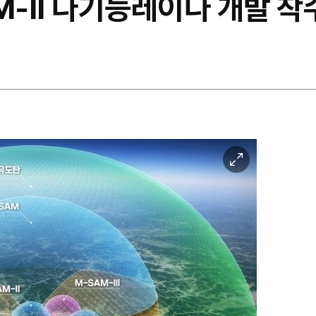
M-II 다기능레이다 개발 착
이
미
지
확
대