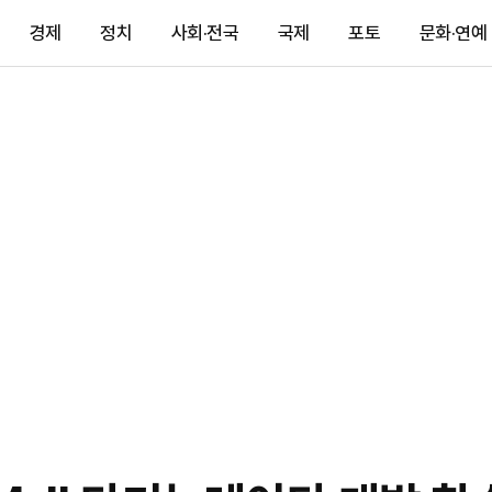
경제
정치
사회·전국
국제
포토
문화·연예