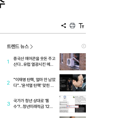
수
공
프
텍
유
린
스
트
트
크
기
트렌드 뉴스
중국산 에어콘을 웃돈 주고
1
산다...유럽 열광시킨 메이
디
"이재명 탄핵, 얼마 안 남았
2
다"...'윤석열 탄핵' 맞힌 무
당, '성지글' 등장
국가가 청년 상대로 '통
3
수'?...청년미래적금 12%
준다더니 "응, 오류야"