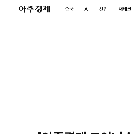
아
중국
AI
산업
재테크
주
경
제