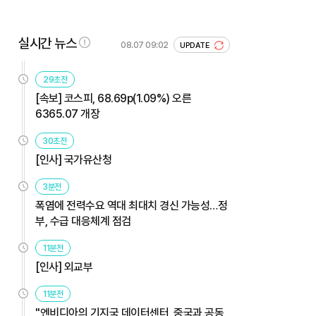
실시간 뉴스
08.07 09:02
UPDATE
29초전
[속보] 코스피, 68.69p(1.09%) 오른
6365.07 개장
30초전
[인사] 국가유산청
3분전
폭염에 전력수요 역대 최대치 경신 가능성…정
부, 수급 대응체계 점검
11분전
[인사] 외교부
11분전
"엔비디아의 기지국 데이터센터, 중국과 공동