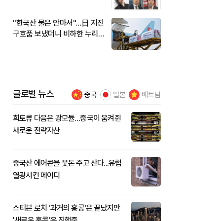
"한국산 물은 안마셔"…日 지진
구호품 보냈더니 비하한 누리
꾼
글로벌 뉴스
중국
일본
베트남
희토류 다음은 광모듈…중국이 움켜쥔
새로운 전략자산
중국산 에어콘을 웃돈 주고 산다...유럽
열광시킨 메이디
스티븐 로치 '과거의 홍콩'은 끝났지만
'새로운 홍콩'은 진행중