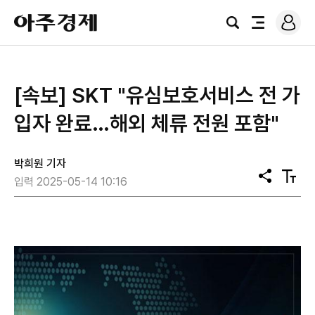
로
아
그
검
전
주
인
색
체
경
메
제
뉴
[속보] SKT "유심보호서비스 전 가
입자 완료…해외 체류 전원 포함"
박희원 기자
공
텍
입력 2025-05-14 10:16
유
스
트
크
기