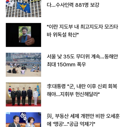
다…수사인력 881명 보강
"이란 지도부 내 최고지도자 모즈타
바 위독설 확산"
서울 낮 35도 무더위 계속…동해안
최대 150㎜ 폭우
李대통령 "군, 내란 이후 신뢰 회복
해야…지휘부 헌신해달라"
與, 부동산 세제 개편안 비판 오세훈
에 '맹공'…"공급 억제기"