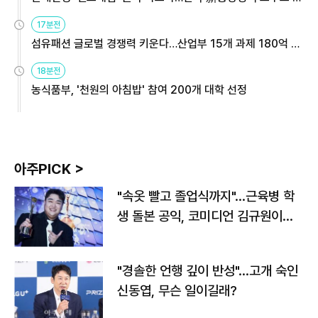
용해야
17분전
섬유패션 글로벌 경쟁력 키운다…산업부 15개 과제 180억 지
원
18분전
농식품부, '천원의 아침밥' 참여 200개 대학 선정
아주PICK >
"속옷 빨고 졸업식까지"…근육병 학
생 돌본 공익, 코미디언 김규원이었
다
"경솔한 언행 깊이 반성"…고개 숙인
신동엽, 무슨 일이길래?