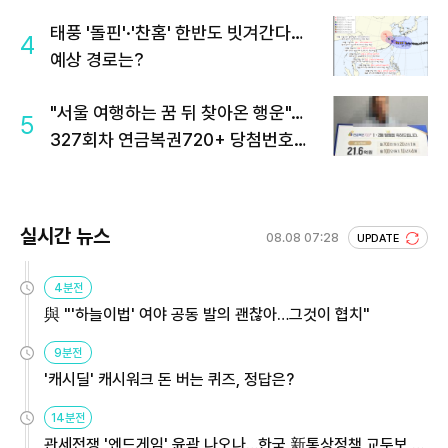
태풍 '돌핀'·'찬홈' 한반도 빗겨간다…
4
예상 경로는?
"서울 여행하는 꿈 뒤 찾아온 행운"…
5
327회차 연금복권720+ 당첨번호조
회 주목
실시간 뉴스
08.08 07:28
UPDATE
4분전
與 "'하늘이법' 여야 공동 발의 괜찮아…그것이 협치"
9분전
'캐시딜' 캐시워크 돈 버는 퀴즈, 정답은?
14분전
관세전쟁 '엔드게임' 윤곽 나오나…한국 新통상정책 교두보 활