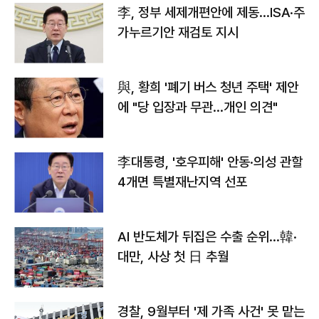
李, 정부 세제개편안에 제동…ISA·주
가누르기안 재검토 지시
與, 황희 '폐기 버스 청년 주택' 제안
에 "당 입장과 무관…개인 의견"
李대통령, '호우피해' 안동·의성 관할
4개면 특별재난지역 선포
AI 반도체가 뒤집은 수출 순위…韓·
대만, 사상 첫 日 추월
경찰, 9월부터 '제 가족 사건' 못 맡는