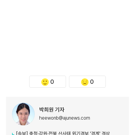
0
0
박희원 기자
heewonb@ajunews.com
[속보] 충청·강원·전북 산사태 위기경보 '경계' 격상