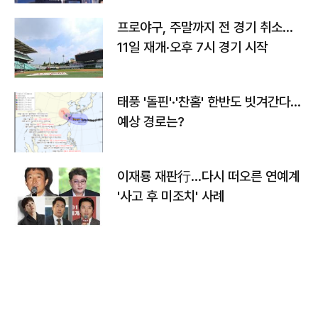
프로야구, 주말까지 전 경기 취소…
11일 재개·오후 7시 경기 시작
태풍 '돌핀'·'찬홈' 한반도 빗겨간다…
예상 경로는?
이재룡 재판行…다시 떠오른 연예계
'사고 후 미조치' 사례