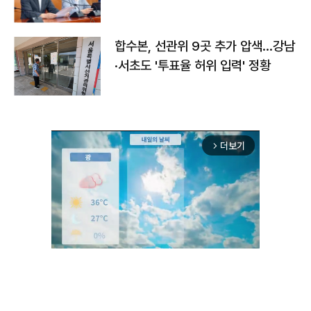
합수본, 선관위 9곳 추가 압색…강남
·서초도 '투표율 허위 입력' 정황
더보기
arrow_forward_ios
Unmute