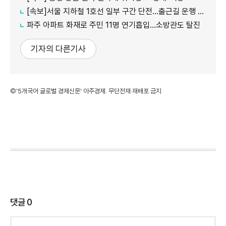
[속보]서울 지하철 1호선 일부 구간 단전…출근길 운행 지연
파주 아파트 화재로 주민 11명 연기흡입…소방관도 탈진
기자의 다른기사
©'5개국어 글로벌 경제신문' 아주경제. 무단전재·재배포 금지
댓글
0