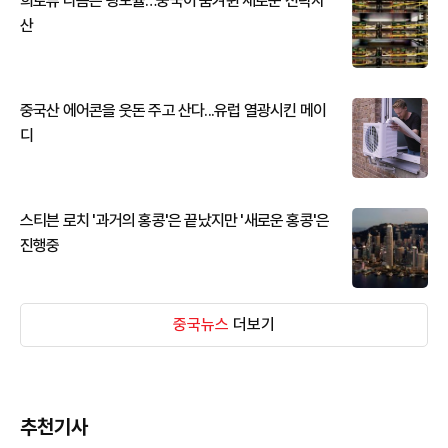
희토류 다음은 광모듈…중국이 움켜쥔 새로운 전략자
산
중국산 에어콘을 웃돈 주고 산다...유럽 열광시킨 메이
디
스티븐 로치 '과거의 홍콩'은 끝났지만 '새로운 홍콩'은
진행중
중국뉴스
더보기
추천기사