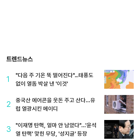
트렌드뉴스
"다음 주 기온 뚝 떨어진다"…태풍도
1
없이 열돔 박살 낸 '이것'
중국산 에어콘을 웃돈 주고 산다...유
2
럽 열광시킨 메이디
"이재명 탄핵, 얼마 안 남았다"...'윤석
3
열 탄핵' 맞힌 무당, '성지글' 등장