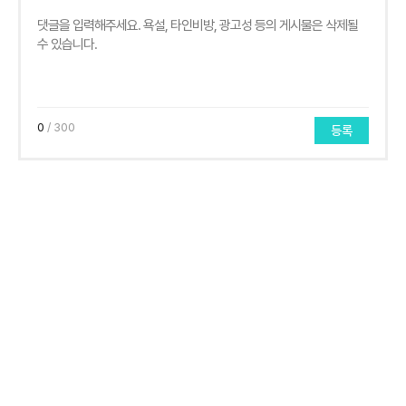
0
/ 300
등록