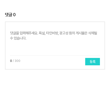
댓글
0
0
/ 300
등록