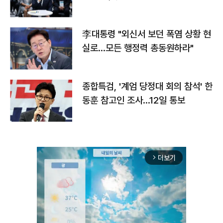
맞불
李대통령 "외신서 보던 폭염 상황 현
실로…모든 행정력 총동원하라"
종합특검, '계엄 당정대 회의 참석' 한
동훈 참고인 조사...12일 통보
더보기
arrow_forward_ios