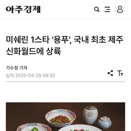
로
아
그
검
전
주
인
색
체
경
메
제
뉴
미쉐린 1스타 '용푸', 국내 최초 제주
신화월드에 상륙
기수정 기자
공
텍
입력 2025-04-29 09:33
유
스
트
크
기