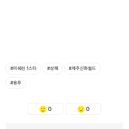
#미쉐린 1스타
#상해
#제주신화월드
#용푸
0
0