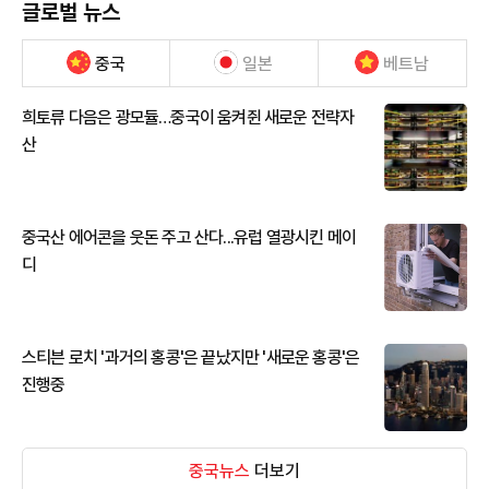
글로벌 뉴스
중국
일본
베트남
희토류 다음은 광모듈…중국이 움켜쥔 새로운 전략자
산
중국산 에어콘을 웃돈 주고 산다...유럽 열광시킨 메이
디
스티븐 로치 '과거의 홍콩'은 끝났지만 '새로운 홍콩'은
진행중
중국뉴스
더보기