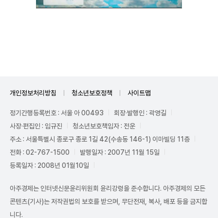
Unmute
개인정보처리방침
청소년보호정책
사이트맵
정기간행등록번호 : 서울 아 00493
회장·발행인 : 곽영길
사장·편집인 : 임규진
청소년보호책임자 : 전운
주소 : 서울특별시 종로구 종로 1길 42(수송동 146-1) 이마빌딩 11층
전화 : 02-767-1500
발행일자 : 2007년 11월 15일
등록일자 : 2008년 01월10일
아주경제는 인터넷신문윤리위원회 윤리강령을 준수합니다. 아주경제의 모든
콘텐츠(기사)는 저작권법의 보호를 받으며, 무단전재, 복사, 배포 등을 금지합
니다.