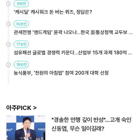
9분전
'캐시딜' 캐시워크 돈 버는 퀴즈, 정답은?
14분전
관세전쟁 '엔드게임' 윤곽 나오나…한국 新통상정책 교두보 활
용해야
17분전
섬유패션 글로벌 경쟁력 키운다…산업부 15개 과제 180억 지
원
18분전
농식품부, '천원의 아침밥' 참여 200개 대학 선정
아주PICK >
"경솔한 언행 깊이 반성"…고개 숙인
신동엽, 무슨 일이길래?