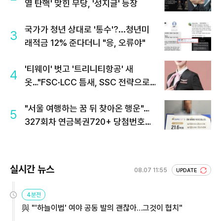
열 탄핵' 맞힌 무당, '성지글' 등장
국가가 청년 상대로 '통수'?...청년미
3
래적금 12% 준다더니 "응, 오류야"
'티웨이' 벗고 '트리니티항공' 새
4
옷…"FSC·LCC 틈새, SSC 전략으로
공략"
"서울 여행하는 꿈 뒤 찾아온 행운"…
5
327회차 연금복권720+ 당첨번호조
회 주목
실시간 뉴스
08.07 11:55
UPDATE
4분전
與 "'하늘이법' 여야 공동 발의 괜찮아…그것이 협치"