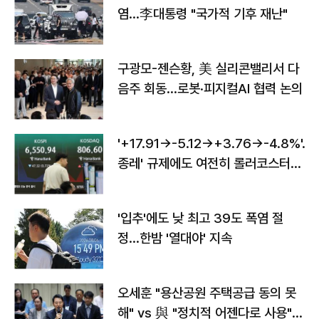
염…李대통령 "국가적 기후 재난"
구광모-젠슨황, 美 실리콘밸리서 다
음주 회동…로봇·피지컬AI 협력 논의
'+17.91→-5.12→+3.76→-4.8%'…'
종레' 규제에도 여전히 롤러코스터
타는 코스피
'입추'에도 낮 최고 39도 폭염 절
정…한밤 '열대야' 지속
오세훈 "용산공원 주택공급 동의 못
해" vs 與 "정치적 어젠다로 사용"