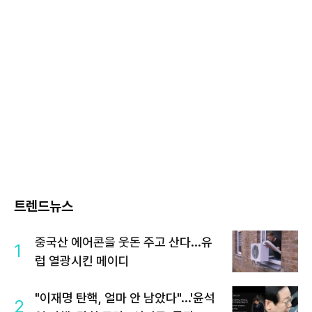
트렌드뉴스
중국산 에어콘을 웃돈 주고 산다...유
1
럽 열광시킨 메이디
"이재명 탄핵, 얼마 안 남았다"...'윤석
2