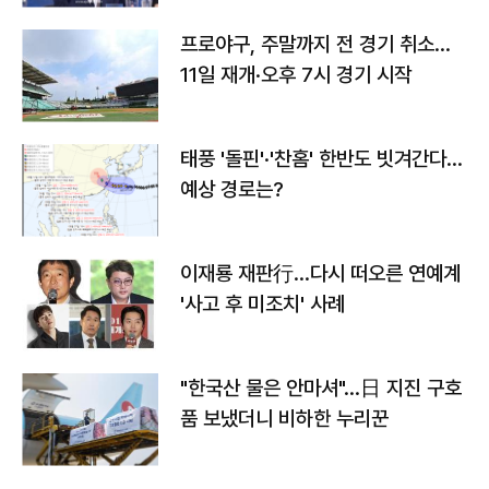
프로야구, 주말까지 전 경기 취소…
11일 재개·오후 7시 경기 시작
태풍 '돌핀'·'찬홈' 한반도 빗겨간다…
예상 경로는?
이재룡 재판行…다시 떠오른 연예계
'사고 후 미조치' 사례
"한국산 물은 안마셔"…日 지진 구호
품 보냈더니 비하한 누리꾼