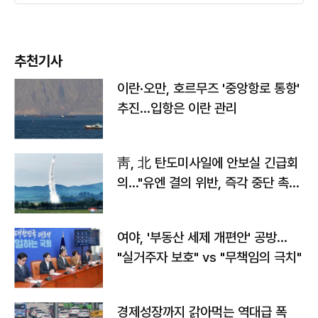
추천기사
이란·오만, 호르무즈 '중앙항로 통항'
추진…입항은 이란 관리
靑, 北 탄도미사일에 안보실 긴급회
의…"유엔 결의 위반, 즉각 중단 촉
구"
여야, '부동산 세제 개편안' 공방…
"실거주자 보호" vs "무책임의 극치"
경제성장까지 갉아먹는 역대급 폭