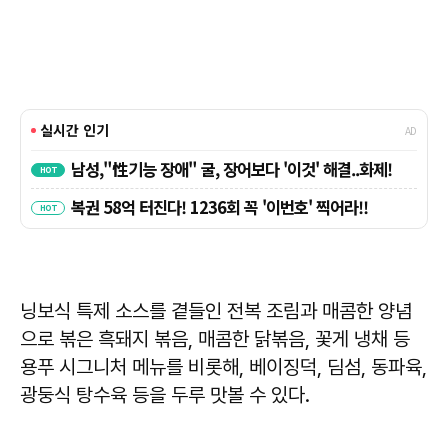
닝보식 특제 소스를 곁들인 전복 조림과 매콤한 양념
으로 볶은 흑돼지 볶음, 매콤한 닭볶음, 꽃게 냉채 등
용푸 시그니처 메뉴를 비롯해, 베이징덕, 딤섬, 동파육,
광둥식 탕수육 등을 두루 맛볼 수 있다.