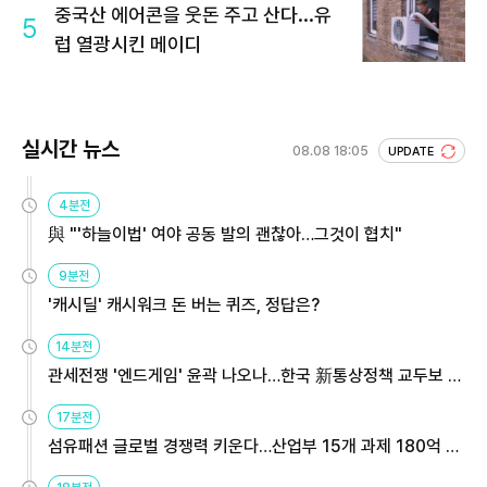
중국산 에어콘을 웃돈 주고 산다...유
5
럽 열광시킨 메이디
실시간 뉴스
08.08 18:05
UPDATE
4분전
與 "'하늘이법' 여야 공동 발의 괜찮아…그것이 협치"
9분전
'캐시딜' 캐시워크 돈 버는 퀴즈, 정답은?
14분전
관세전쟁 '엔드게임' 윤곽 나오나…한국 新통상정책 교두보 활
용해야
17분전
섬유패션 글로벌 경쟁력 키운다…산업부 15개 과제 180억 지
원