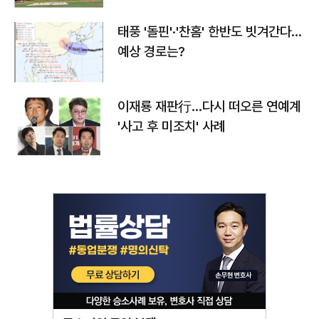
태풍 '돌핀'·'찬홈' 한반도 빗겨간다…
예상 경로는?
이재룡 재판行…다시 떠오른 연예계
'사고 후 미조치' 사례