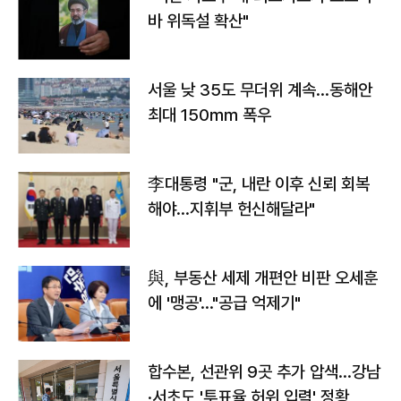
바 위독설 확산"
서울 낮 35도 무더위 계속…동해안
최대 150㎜ 폭우
李대통령 "군, 내란 이후 신뢰 회복
해야…지휘부 헌신해달라"
與, 부동산 세제 개편안 비판 오세훈
에 '맹공'…"공급 억제기"
합수본, 선관위 9곳 추가 압색…강남
·서초도 '투표율 허위 입력' 정황