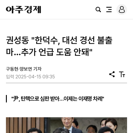
로
아
그
검
전
주
인
색
체
경
메
제
뉴
권성동 "한덕수, 대선 경선 불출
마…추가 언급 도움 안돼"
구동현·양보연 기자
공
텍
입력 2025-04-15 09:35
유
스
트
크
기
"尹, 탄핵으로 심판 받아…이제는 이재명 차례"