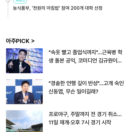
18분전
농식품부, '천원의 아침밥' 참여 200개 대학 선정
아주PICK >
"속옷 빨고 졸업식까지"…근육병 학
생 돌본 공익, 코미디언 김규원이었
다
"경솔한 언행 깊이 반성"…고개 숙인
신동엽, 무슨 일이길래?
프로야구, 주말까지 전 경기 취소…
11일 재개·오후 7시 경기 시작