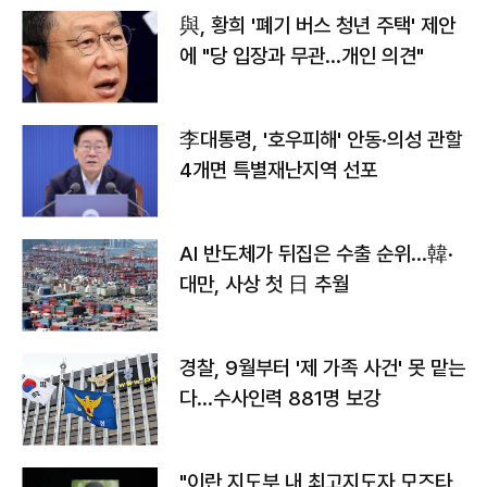
與, 황희 '폐기 버스 청년 주택' 제안
에 "당 입장과 무관…개인 의견"
李대통령, '호우피해' 안동·의성 관할
4개면 특별재난지역 선포
AI 반도체가 뒤집은 수출 순위…韓·
대만, 사상 첫 日 추월
경찰, 9월부터 '제 가족 사건' 못 맡는
다…수사인력 881명 보강
"이란 지도부 내 최고지도자 모즈타