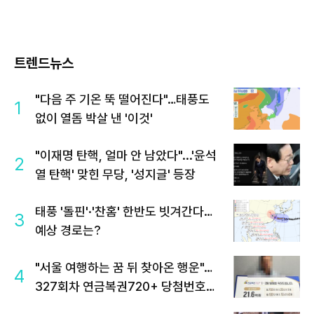
트렌드뉴스
"다음 주 기온 뚝 떨어진다"…태풍도
1
없이 열돔 박살 낸 '이것'
"이재명 탄핵, 얼마 안 남았다"...'윤석
2
열 탄핵' 맞힌 무당, '성지글' 등장
태풍 '돌핀'·'찬홈' 한반도 빗겨간다…
3
예상 경로는?
"서울 여행하는 꿈 뒤 찾아온 행운"…
4
327회차 연금복권720+ 당첨번호조
회 주목