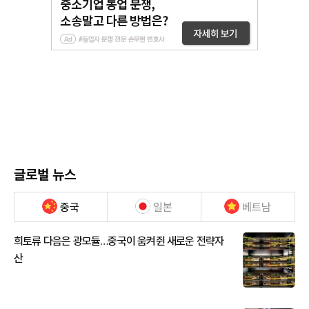
글로벌 뉴스
중국
일본
베트남
희토류 다음은 광모듈…중국이 움켜쥔 새로운 전략자
산