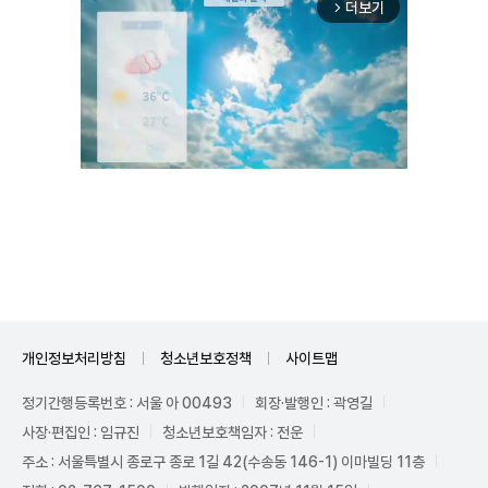
더보기
arrow_forward_ios
Unmute
개인정보처리방침
청소년보호정책
사이트맵
정기간행등록번호 : 서울 아 00493
회장·발행인 : 곽영길
사장·편집인 : 임규진
청소년보호책임자 : 전운
주소 : 서울특별시 종로구 종로 1길 42(수송동 146-1) 이마빌딩 11층