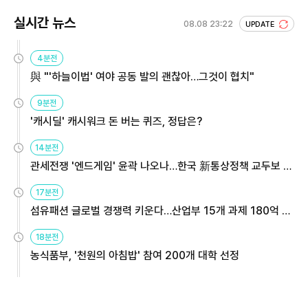
실시간 뉴스
08.08 23:22
UPDATE
4분전
與 "'하늘이법' 여야 공동 발의 괜찮아…그것이 협치"
9분전
'캐시딜' 캐시워크 돈 버는 퀴즈, 정답은?
14분전
관세전쟁 '엔드게임' 윤곽 나오나…한국 新통상정책 교두보 활
용해야
17분전
섬유패션 글로벌 경쟁력 키운다…산업부 15개 과제 180억 지
원
18분전
농식품부, '천원의 아침밥' 참여 200개 대학 선정