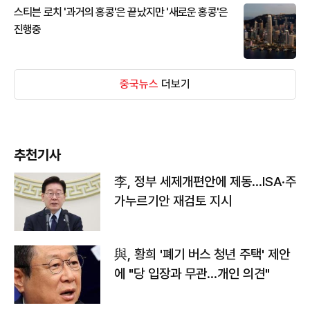
스티븐 로치 '과거의 홍콩'은 끝났지만 '새로운 홍콩'은
진행중
중국뉴스
더보기
추천기사
李, 정부 세제개편안에 제동…ISA·주
가누르기안 재검토 지시
與, 황희 '폐기 버스 청년 주택' 제안
에 "당 입장과 무관…개인 의견"