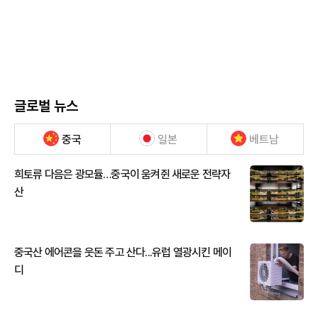
글로벌 뉴스
중국
일본
베트남
희토류 다음은 광모듈…중국이 움켜쥔 새로운 전략자
산
중국산 에어콘을 웃돈 주고 산다...유럽 열광시킨 메이
디