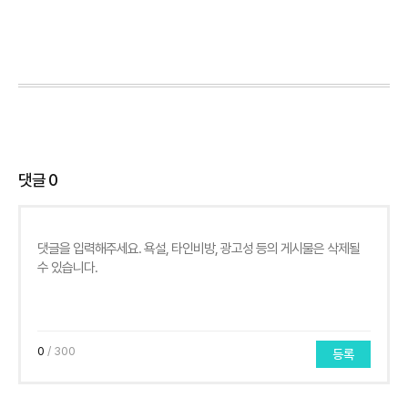
댓글
0
0
/ 300
등록