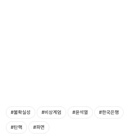
#불확실성
#비상계엄
#윤석열
#한국은행
#탄핵
#파면