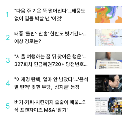
"다음 주 기온 뚝 떨어진다"…태풍도
1
없이 열돔 박살 낸 '이것'
태풍 '돌핀'·'찬홈' 한반도 빗겨간다…
2
예상 경로는?
"서울 여행하는 꿈 뒤 찾아온 행운"…
3
327회차 연금복권720+ 당첨번호조
회 주목
"이재명 탄핵, 얼마 안 남았다"...'윤석
4
열 탄핵' 맞힌 무당, '성지글' 등장
버거·커피·치킨까지 줄줄이 매물…외
5
식 프랜차이즈 M&A '활기'