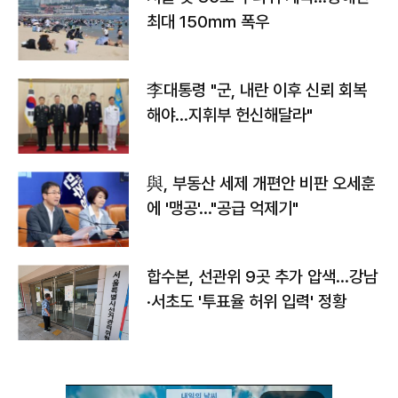
최대 150㎜ 폭우
李대통령 "군, 내란 이후 신뢰 회복
해야…지휘부 헌신해달라"
與, 부동산 세제 개편안 비판 오세훈
에 '맹공'…"공급 억제기"
합수본, 선관위 9곳 추가 압색…강남
·서초도 '투표율 허위 입력' 정황