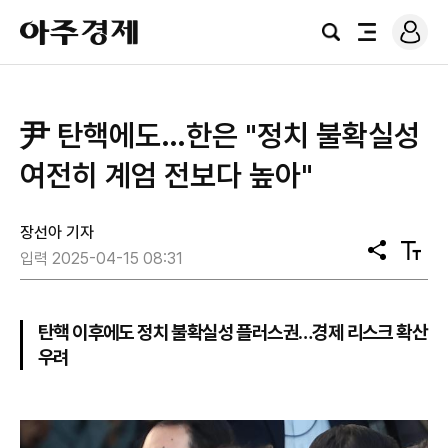
로
아
그
검
전
주
인
색
체
경
메
제
뉴
尹 탄핵에도…한은 "정치 불확실성
여전히 계엄 전보다 높아"
장선아 기자
공
텍
입력 2025-04-15 08:31
유
스
트
크
기
탄핵 이후에도 정치 불확실성 플러스권…경제 리스크 확산
우려