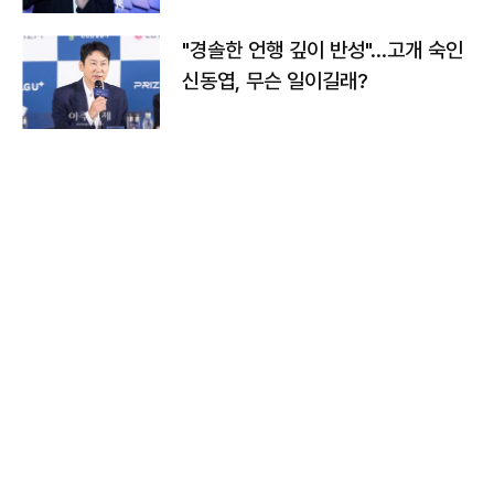
"경솔한 언행 깊이 반성"…고개 숙인
신동엽, 무슨 일이길래?