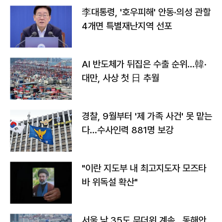
李대통령, '호우피해' 안동·의성 관할
4개면 특별재난지역 선포
AI 반도체가 뒤집은 수출 순위…韓·
대만, 사상 첫 日 추월
경찰, 9월부터 '제 가족 사건' 못 맡는
다…수사인력 881명 보강
"이란 지도부 내 최고지도자 모즈타
바 위독설 확산"
서울 낮 35도 무더위 계속…동해안