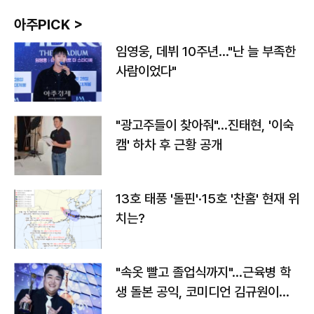
아주PICK >
임영웅, 데뷔 10주년…"난 늘 부족한
사람이었다"
"광고주들이 찾아줘"…진태현, '이숙
캠' 하차 후 근황 공개
13호 태풍 '돌핀'·15호 '찬홈' 현재 위
치는?
"속옷 빨고 졸업식까지"…근육병 학
생 돌본 공익, 코미디언 김규원이었
다