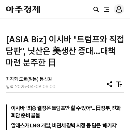
로
아
그
검
전
주
인
색
체
경
메
제
뉴
[ASIA Biz] 이시바 "트럼프와 직접
담판", 닛산은 美생산 증대…대책
마련 분주한 日
최지희 도쿄(일본) 통신원
공
텍
입력 2025-04-08 06:00
유
스
트
크
기
이시바 "최종 결정은 트럼프만 할 수 있어"...日정부, 전화
회담 준비 골몰
알래스카 LNG 개발, 비관세 장벽 시정 등 담은 '패키지'