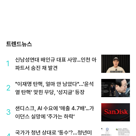
트렌드뉴스
신남성연대 배인규 대표 사망…인천 아
1
파트서 숨진 채 발견
"이재명 탄핵, 얼마 안 남았다"...'윤석
2
열 탄핵' 맞힌 무당, '성지글' 등장
샌디스크, AI 수요에 '매출 4.7배'…가
3
이던스 실망에 '주가는 하락'
국가가 청년 상대로 '통수'?...청년미