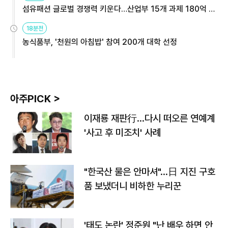
섬유패션 글로벌 경쟁력 키운다…산업부 15개 과제 180억 지
원
18분전
농식품부, '천원의 아침밥' 참여 200개 대학 선정
아주PICK >
이재룡 재판行…다시 떠오른 연예계
'사고 후 미조치' 사례
"한국산 물은 안마셔"…日 지진 구호
품 보냈더니 비하한 누리꾼
'태도 논란' 정준원 "난 배우 하면 안