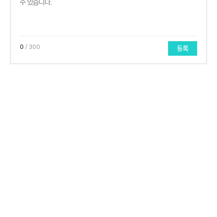
0
/ 300
등록