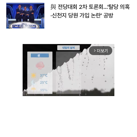
與 전당대회 2차 토론회…'탈당 의혹
·신천지 당원 가입 논란' 공방
더보기
arrow_forward_ios
Unmute