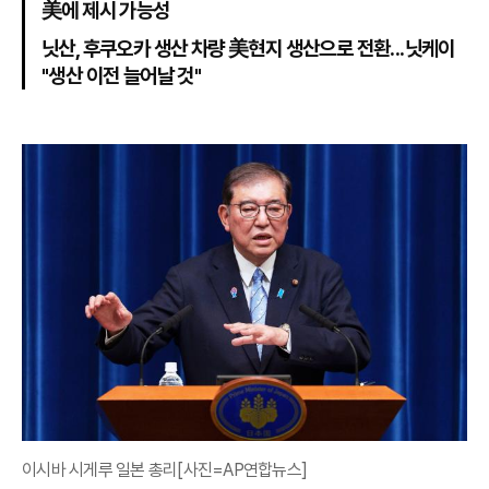
美에 제시 가능성
닛산, 후쿠오카 생산 차량 美현지 생산으로 전환...닛케이
"생산 이전 늘어날 것"
이시바 시게루 일본 총리[사진=AP연합뉴스]