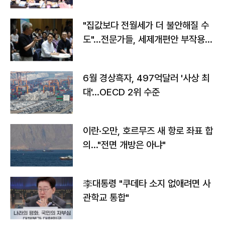
야"
"집값보다 전월세가 더 불안해질 수
도"…전문가들, 세제개편안 부작용
우려
6월 경상흑자, 497억달러 '사상 최
대'…OECD 2위 수준
이란·오만, 호르무즈 새 항로 좌표 합
의…"전면 개방은 아냐"
李대통령 "쿠데타 소지 없애려면 사
관학교 통합"