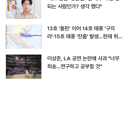
되는 사람인가? 생각 했다"
13호 '돌핀' 이어 14호 태풍 '구지
라'·15호 태풍 '찬홈' 발생…현재 위
치와 이동경로는?
이상준, LA 공연 논란에 사과 "너무
죄송…연구하고 공부할 것"