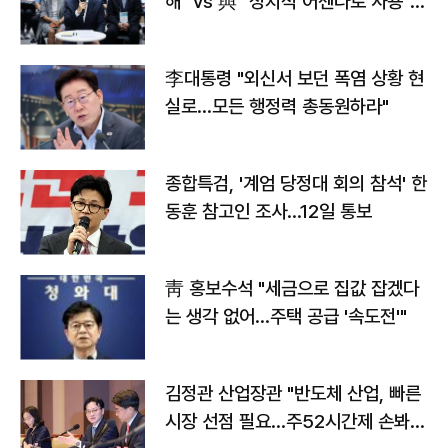
해" vs 與 "정치적 어젠다로 사용"
맞불
李대통령 "외신서 보던 폭염 상황 현
실로…모든 행정력 총동원하라"
종합특검, '계엄 당정대 회의 참석' 한
동훈 참고인 조사...12일 통보
靑 홍보수석 "세금으로 집값 잡겠다
는 생각 없어…주택 공급 '속도전'"
김정관 산업장관 "반도체 산업, 빠른
시장 선점 필요…주52시간제 손봐