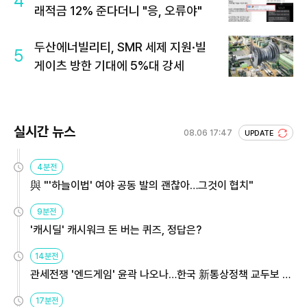
4
래적금 12% 준다더니 "응, 오류야"
두산에너빌리티, SMR 세제 지원·빌
5
게이츠 방한 기대에 5%대 강세
실시간 뉴스
08.06 17:47
UPDATE
4분전
與 "'하늘이법' 여야 공동 발의 괜찮아…그것이 협치"
9분전
'캐시딜' 캐시워크 돈 버는 퀴즈, 정답은?
14분전
관세전쟁 '엔드게임' 윤곽 나오나…한국 新통상정책 교두보 활
용해야
17분전