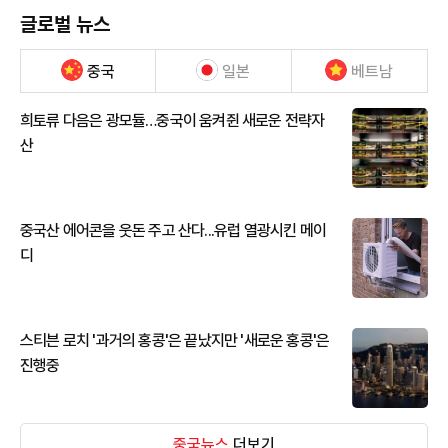
글로벌 뉴스
중국
일본
베트남
희토류 다음은 광모듈…중국이 움켜쥔 새로운 전략자
산
중국산 에어콘을 웃돈 주고 산다...유럽 열광시킨 메이
디
스티븐 로치 '과거의 홍콩'은 끝났지만 '새로운 홍콩'은
진행중
중국뉴스
더보기