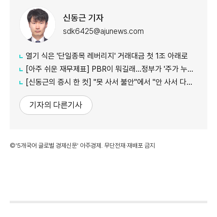
신동근 기자
sdk6425@ajunews.com
열기 식은 '단일종목 레버리지' 거래대금 첫 1조 아래로
[아주 쉬운 재무제표] PBR이 뭐길래…정부가 '주가 누르기'에 칼 빼든 이유
[신동근의 증시 한 컷] "못 사서 불안"에서 "안 사서 다행"으로…증시 덮친 '조모'
기자의 다른기사
©'5개국어 글로벌 경제신문' 아주경제. 무단전재·재배포 금지