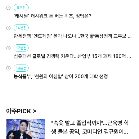
9분전
'캐시딜' 캐시워크 돈 버는 퀴즈, 정답은?
14분전
관세전쟁 '엔드게임' 윤곽 나오나…한국 新통상정책 교두보 활
용해야
17분전
섬유패션 글로벌 경쟁력 키운다…산업부 15개 과제 180억 지
원
18분전
농식품부, '천원의 아침밥' 참여 200개 대학 선정
아주PICK >
"속옷 빨고 졸업식까지"…근육병 학
생 돌본 공익, 코미디언 김규원이었