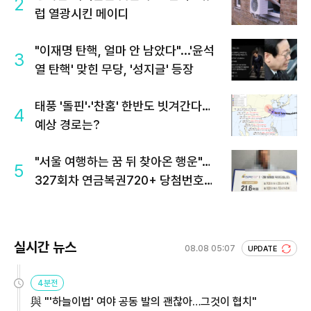
2
럽 열광시킨 메이디
"이재명 탄핵, 얼마 안 남았다"...'윤석
3
열 탄핵' 맞힌 무당, '성지글' 등장
태풍 '돌핀'·'찬홈' 한반도 빗겨간다…
4
예상 경로는?
"서울 여행하는 꿈 뒤 찾아온 행운"…
5
327회차 연금복권720+ 당첨번호조
회 주목
실시간 뉴스
08.08 05:07
UPDATE
4분전
與 "'하늘이법' 여야 공동 발의 괜찮아…그것이 협치"