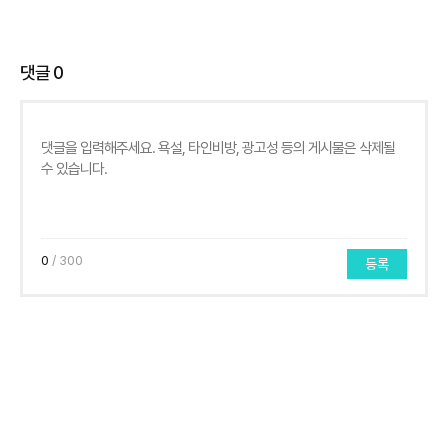
댓글
0
0
/ 300
등록