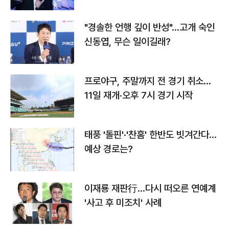
다
"경솔한 언행 깊이 반성"…고개 숙인
신동엽, 무슨 일이길래?
프로야구, 주말까지 전 경기 취소…
11일 재개·오후 7시 경기 시작
태풍 '돌핀'·'찬홈' 한반도 빗겨간다…
예상 경로는?
이재룡 재판行…다시 떠오른 연예계
'사고 후 미조치' 사례