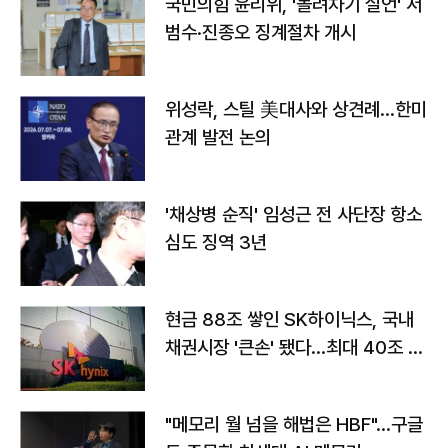
국민의힘 윤리위, '돌려차기 실언' 서
범수·진종오 징계절차 개시
위성락, 스틸 美대사와 상견례…한미
관계 발전 논의
'채상병 순직' 임성근 전 사단장 항소
심도 징역 3년
현금 88조 쌓인 SK하이닉스, 국내
채권시장 '큰손' 됐다…최대 40조 투
자
"메모리 월 넘을 해법은 HBF"…구글