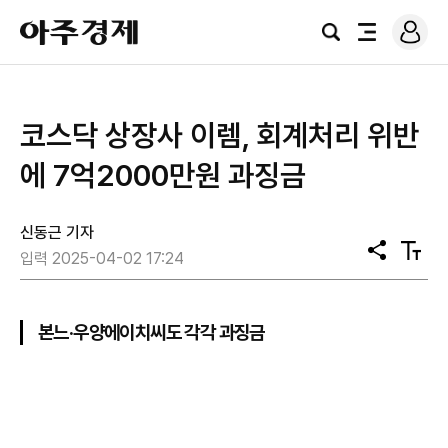
로
아
그
검
전
주
인
색
체
경
메
제
뉴
코스닥 상장사 이렘, 회계처리 위반
에 7억2000만원 과징금
신동근 기자
공
텍
입력 2025-04-02 17:24
유
스
트
크
기
본느·우양에이치씨도 각각 과징금