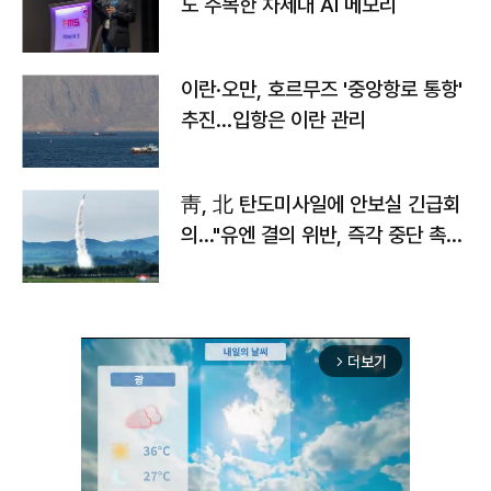
도 주목한 차세대 AI 메모리
이란·오만, 호르무즈 '중앙항로 통항'
추진…입항은 이란 관리
靑, 北 탄도미사일에 안보실 긴급회
의…"유엔 결의 위반, 즉각 중단 촉
구"
더보기
arrow_forward_ios