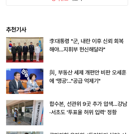
추천기사
李대통령 "군, 내란 이후 신뢰 회복
해야…지휘부 헌신해달라"
與, 부동산 세제 개편안 비판 오세훈
에 '맹공'…"공급 억제기"
합수본, 선관위 9곳 추가 압색…강남
·서초도 '투표율 허위 입력' 정황