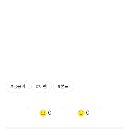
#금융위
#이렘
#본느
0
0