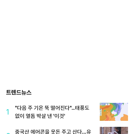
트렌드뉴스
"다음 주 기온 뚝 떨어진다"…태풍도
1
없이 열돔 박살 낸 '이것'
중국산 에어콘을 웃돈 주고 산다...유