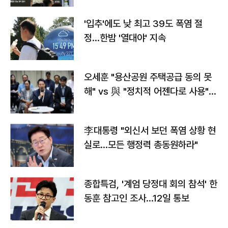
'입추'에도 낮 최고 39도 폭염 절
정…한밤 '열대야' 지속
오세훈 "용산공원 주택공급 동의 못
해" vs 與 "정치적 어젠다로 사용"
맞불
李대통령 "외신서 보던 폭염 상황 현
실로…모든 행정력 총동원하라"
종합특검, '계엄 당정대 회의 참석' 한
동훈 참고인 조사...12일 통보