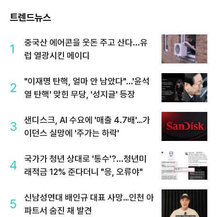
트렌드뉴스
중국산 에어콘을 웃돈 주고 산다...유
1
럽 열광시킨 메이디
"이재명 탄핵, 얼마 안 남았다"...'윤석
2
열 탄핵' 맞힌 무당, '성지글' 등장
샌디스크, AI 수요에 '매출 4.7배'…가
3
이던스 실망에 '주가는 하락'
국가가 청년 상대로 '통수'?...청년미
4
래적금 12% 준다더니 "응, 오류야"
신남성연대 배인규 대표 사망…인천 아
5
파트서 숨진 채 발견