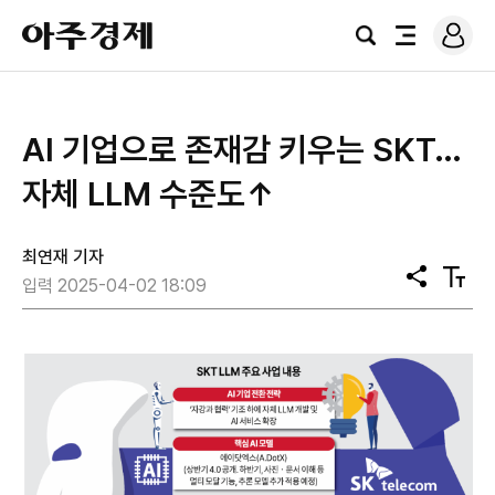
로
아
그
검
전
주
인
색
체
경
메
제
뉴
AI 기업으로 존재감 키우는 SKT…
자체 LLM 수준도↑
최연재 기자
공
텍
입력 2025-04-02 18:09
유
스
트
크
기