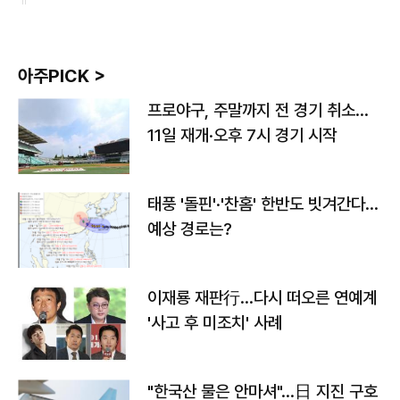
아주PICK >
프로야구, 주말까지 전 경기 취소…
11일 재개·오후 7시 경기 시작
태풍 '돌핀'·'찬홈' 한반도 빗겨간다…
예상 경로는?
이재룡 재판行…다시 떠오른 연예계
'사고 후 미조치' 사례
"한국산 물은 안마셔"…日 지진 구호