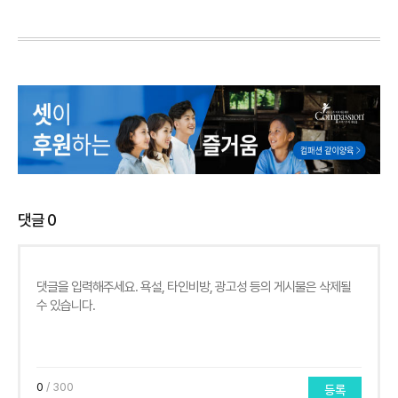
댓글
0
0
/ 300
등록