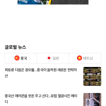
글로벌 뉴스
중국
일본
베트남
희토류 다음은 광모듈…중국이 움켜쥔 새로운 전략자
산
중국산 에어콘을 웃돈 주고 산다...유럽 열광시킨 메이
디