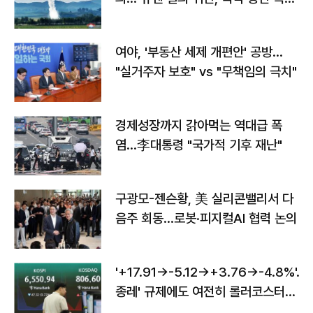
구"
여야, '부동산 세제 개편안' 공방…
"실거주자 보호" vs "무책임의 극치"
경제성장까지 갉아먹는 역대급 폭
염…李대통령 "국가적 기후 재난"
구광모-젠슨황, 美 실리콘밸리서 다
음주 회동…로봇·피지컬AI 협력 논의
'+17.91→-5.12→+3.76→-4.8%'…'
종레' 규제에도 여전히 롤러코스터
타는 코스피