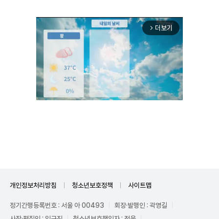
더보기
arrow_forward_ios
Unmute
개인정보처리방침
청소년보호정책
사이트맵
정기간행등록번호 : 서울 아 00493
회장·발행인 : 곽영길
사장·편집인 : 임규진
청소년보호책임자 : 전운