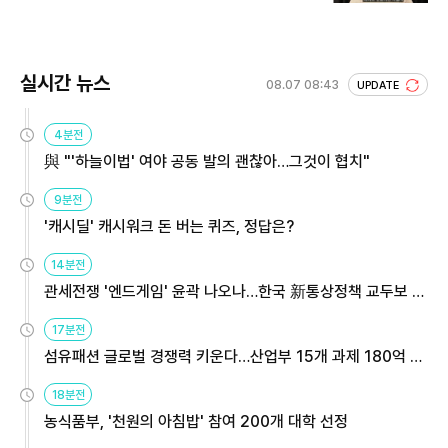
실시간 뉴스
08.07 08:43
UPDATE
4분전
與 "'하늘이법' 여야 공동 발의 괜찮아…그것이 협치"
9분전
'캐시딜' 캐시워크 돈 버는 퀴즈, 정답은?
14분전
관세전쟁 '엔드게임' 윤곽 나오나…한국 新통상정책 교두보 활
용해야
17분전
섬유패션 글로벌 경쟁력 키운다…산업부 15개 과제 180억 지
원
18분전
농식품부, '천원의 아침밥' 참여 200개 대학 선정