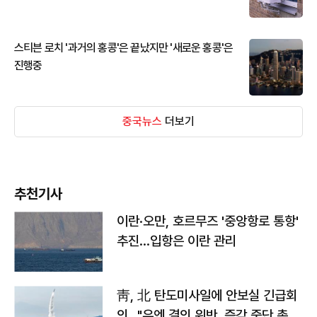
스티븐 로치 '과거의 홍콩'은 끝났지만 '새로운 홍콩'은
진행중
중국뉴스
더보기
추천기사
이란·오만, 호르무즈 '중앙항로 통항'
추진…입항은 이란 관리
靑, 北 탄도미사일에 안보실 긴급회
의…"유엔 결의 위반, 즉각 중단 촉