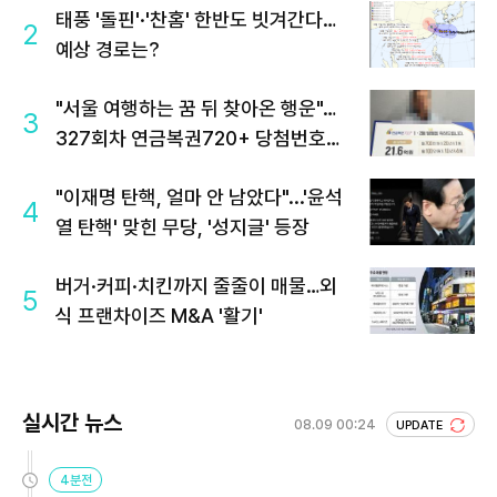
태풍 '돌핀'·'찬홈' 한반도 빗겨간다…
2
예상 경로는?
"서울 여행하는 꿈 뒤 찾아온 행운"…
3
327회차 연금복권720+ 당첨번호조
회 주목
"이재명 탄핵, 얼마 안 남았다"...'윤석
4
열 탄핵' 맞힌 무당, '성지글' 등장
버거·커피·치킨까지 줄줄이 매물…외
5
식 프랜차이즈 M&A '활기'
실시간 뉴스
08.09 00:24
UPDATE
4분전