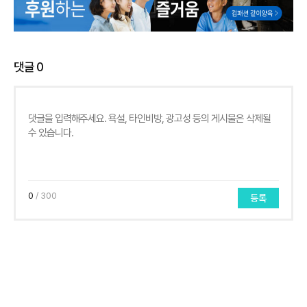
댓글
0
0
/ 300
등록