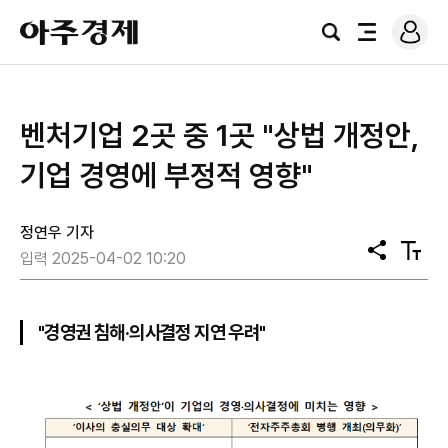
로
아
그
검
전
주
인
색
체
경
메
제
뉴
벤처기업 2곳 중 1곳 "상법 개정안,
기업 경영에 부정적 영향"
정연우 기자
공
텍
입력 2025-04-02 10:20
유
스
트
크
기
"경영권 침해·의사결정 지연 우려"