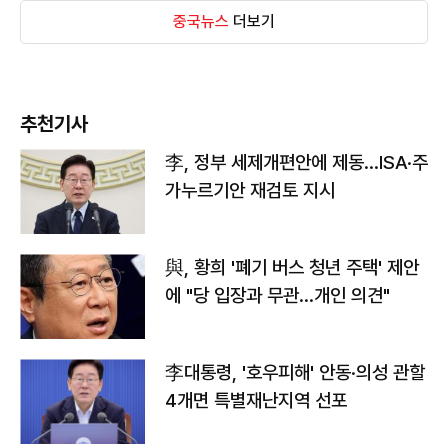
중국뉴스
더보기
추천기사
李, 정부 세제개편안에 제동…ISA·주
가누르기안 재검토 지시
與, 황희 '폐기 버스 청년 주택' 제안
에 "당 입장과 무관…개인 의견"
李대통령, '호우피해' 안동·의성 관할
4개면 특별재난지역 선포