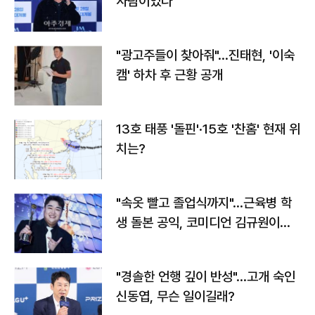
사람이었다"
"광고주들이 찾아줘"…진태현, '이숙
캠' 하차 후 근황 공개
13호 태풍 '돌핀'·15호 '찬홈' 현재 위
치는?
"속옷 빨고 졸업식까지"…근육병 학
생 돌본 공익, 코미디언 김규원이었
다
"경솔한 언행 깊이 반성"…고개 숙인
신동엽, 무슨 일이길래?