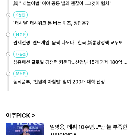
與 "'하늘이법' 여야 공동 발의 괜찮아…그것이 협치"
9분전
'캐시딜' 캐시워크 돈 버는 퀴즈, 정답은?
14분전
관세전쟁 '엔드게임' 윤곽 나오나…한국 新통상정책 교두보 활
용해야
17분전
섬유패션 글로벌 경쟁력 키운다…산업부 15개 과제 180억 지
원
18분전
농식품부, '천원의 아침밥' 참여 200개 대학 선정
아주PICK >
임영웅, 데뷔 10주년…"난 늘 부족한