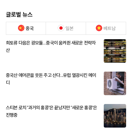
글로벌 뉴스
중국
일본
베트남
희토류 다음은 광모듈…중국이 움켜쥔 새로운 전략자
산
중국산 에어콘을 웃돈 주고 산다...유럽 열광시킨 메이
디
스티븐 로치 '과거의 홍콩'은 끝났지만 '새로운 홍콩'은
진행중