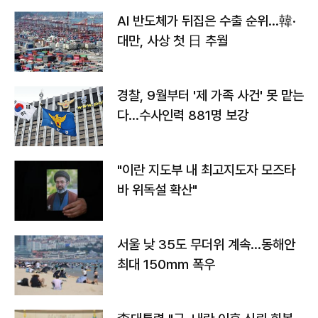
AI 반도체가 뒤집은 수출 순위…韓·
대만, 사상 첫 日 추월
경찰, 9월부터 '제 가족 사건' 못 맡는
다…수사인력 881명 보강
"이란 지도부 내 최고지도자 모즈타
바 위독설 확산"
서울 낮 35도 무더위 계속…동해안
최대 150㎜ 폭우