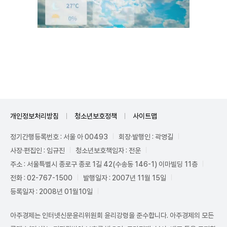
Unmute
개인정보처리방침
청소년보호정책
사이트맵
정기간행등록번호 : 서울 아 00493
회장·발행인 : 곽영길
사장·편집인 : 임규진
청소년보호책임자 : 전운
주소 : 서울특별시 종로구 종로 1길 42(수송동 146-1) 이마빌딩 11층
전화 : 02-767-1500
발행일자 : 2007년 11월 15일
등록일자 : 2008년 01월10일
아주경제는 인터넷신문윤리위원회 윤리강령을 준수합니다. 아주경제의 모든