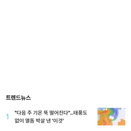
트렌드뉴스
"다음 주 기온 뚝 떨어진다"…태풍도
1
없이 열돔 박살 낸 '이것'