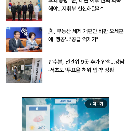
李대통령 "군, 내란 이후 신뢰 회복
해야…지휘부 헌신해달라"
與, 부동산 세제 개편안 비판 오세훈
에 '맹공'…"공급 억제기"
합수본, 선관위 9곳 추가 압색…강남
·서초도 '투표율 허위 입력' 정황
더보기
arrow_forward_ios