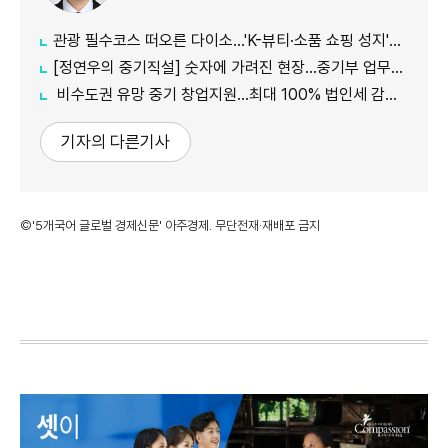
관광 필수코스 떠오른 다이소...'K-뷰티·소품 쇼핑 성지'로 등극
[정연우의 중기직설] 숫자에 가려진 현장...중기부 업무보고의 그늘
비수도권 유망 중기 창업지원...최대 100% 법인세 감면 나서
기자의 다른기사
©'5개국어 글로벌 경제신문' 아주경제. 무단전재·재배포 금지