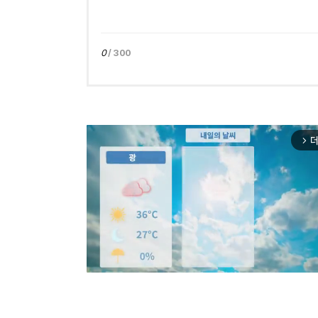
0
/ 300
더
arrow_forward_ios