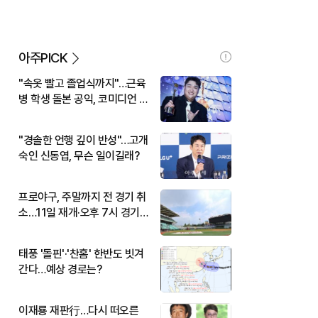
아주PICK
"속옷 빨고 졸업식까지"…근육
병 학생 돌본 공익, 코미디언 김
규원이었다
"경솔한 언행 깊이 반성"…고개
숙인 신동엽, 무슨 일이길래?
프로야구, 주말까지 전 경기 취
소…11일 재개·오후 7시 경기
시작
태풍 '돌핀'·'찬홈' 한반도 빗겨
간다…예상 경로는?
이재룡 재판行…다시 떠오른