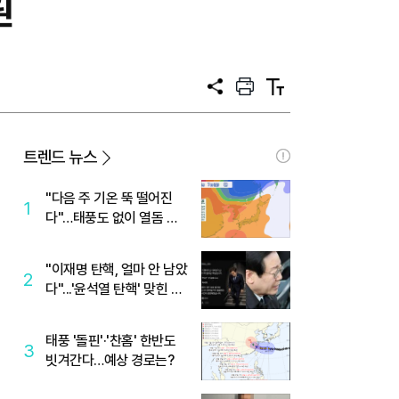
원
공
프
텍
유
린
스
트
트
크
기
트렌드 뉴스
"다음 주 기온 뚝 떨어진
1
다"…태풍도 없이 열돔 박
살 낸 '이것'
"이재명 탄핵, 얼마 안 남았
2
다"...'윤석열 탄핵' 맞힌 무
당, '성지글' 등장
태풍 '돌핀'·'찬홈' 한반도
3
빗겨간다…예상 경로는?