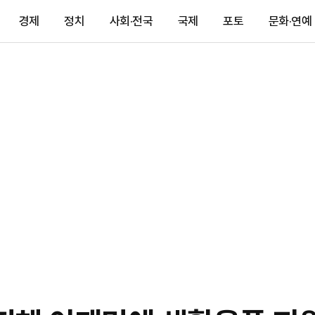
경제
정치
사회·전국
국제
포토
문화·연예