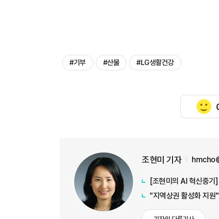
#기부
#산불
#LG생활건강
조현미 기자
hmcho@
[조현미의 AI 혁신중기
"지역상권 활성화 지원"