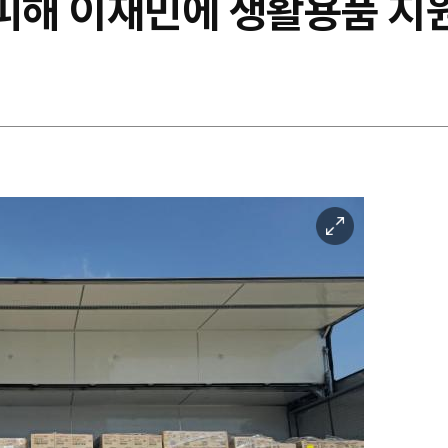
 피해 이재민에 생활용품 지
이
미
지
확
대