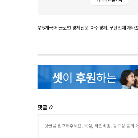
기자의 다른기사
©'5개국어 글로벌 경제신문' 아주경제. 무단전재·재배
댓글
0