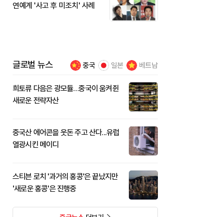
연예계 '사고 후 미조치' 사례
글로벌 뉴스
중국
일본
베트남
희토류 다음은 광모듈…중국이 움켜쥔
새로운 전략자산
중국산 에어콘을 웃돈 주고 산다...유럽
열광시킨 메이디
스티븐 로치 '과거의 홍콩'은 끝났지만
'새로운 홍콩'은 진행중