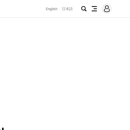
로
English
日本語
그
검
전
인
색
체
메
뉴