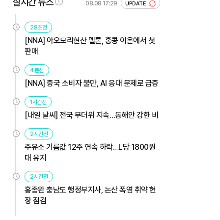
실시간 뉴스
08.08 17:29
UPDATE
28초전
[NNA] 아오모리현산 멜론, 홍콩 이온에서 첫
판매
4분전
[NNA] 중국 소비자 불만, AI 응대 문제로 급증
1시간전
[내일 날씨] 전국 무더위 지속…동해안 강한 비
2시간전
주유소 기름값 12주 연속 하락…L당 1800원
대 유지
2시간전
홍종완 충남도 행정부지사, 논산 폭염 취약 현
장 점검