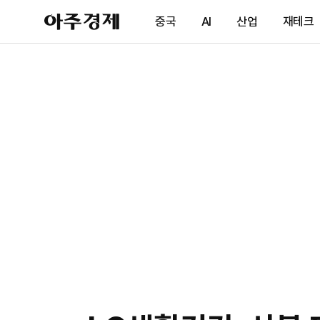
아
중국
AI
산업
재테크
주
경
제