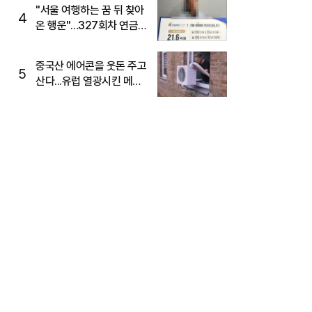
"서울 여행하는 꿈 뒤 찾아
4
온 행운"…327회차 연금
복권720+ 당첨번호조회
주목
중국산 에어콘을 웃돈 주고
5
산다...유럽 열광시킨 메이
디