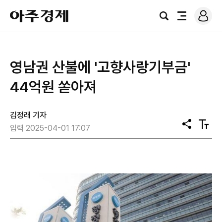
로
아
그
검
전
주
인
색
체
경
메
제
뉴
영남권 산불에 '고향사랑기부금'
44억원 쏟아져
김정래 기자
공
텍
입력 2025-04-01 17:07
유
스
트
크
기