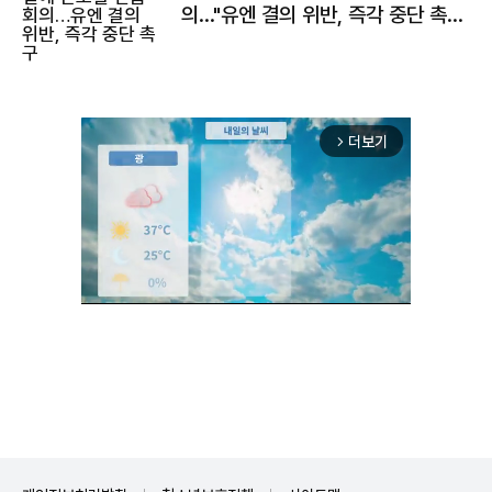
의…"유엔 결의 위반, 즉각 중단 촉
구"
더보기
arrow_forward_ios
Unmute