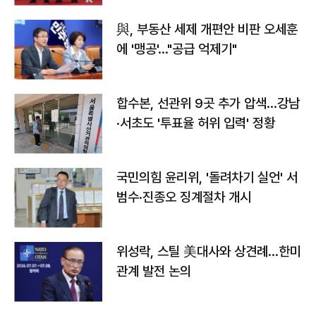
與, 부동산 세제 개편안 비판 오세훈
에 '맹공'…"공급 억제기"
합수본, 선관위 9곳 추가 압색…강남
·서초도 '투표율 허위 입력' 정황
국민의힘 윤리위, '돌려차기 실언' 서
범수·진종오 징계절차 개시
위성락, 스틸 美대사와 상견례…한미
관계 발전 논의