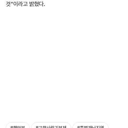
것”이라고 밝혔다.
#행안부
#고향사랑기부제
#특별재난지역