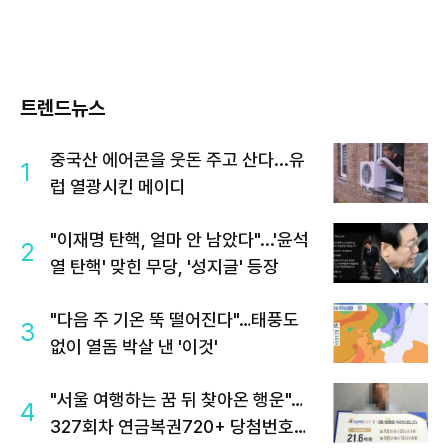
트렌드뉴스
중국산 에어콘을 웃돈 주고 산다...유
1
럽 열광시킨 메이디
"이재명 탄핵, 얼마 안 남았다"...'윤석
2
열 탄핵' 맞힌 무당, '성지글' 등장
"다음 주 기온 뚝 떨어진다"…태풍도
3
없이 열돔 박살 낸 '이것'
"서울 여행하는 꿈 뒤 찾아온 행운"…
4
327회차 연금복권720+ 당첨번호조