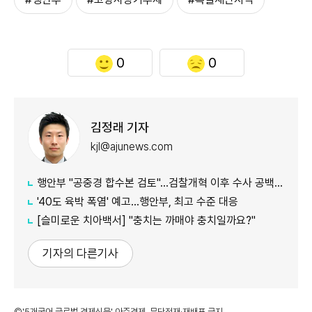
0
0
김정래 기자
kjl@ajunews.com
행안부 "공중경 합수본 검토"…검찰개혁 이후 수사 공백 대응 나서
'40도 육박 폭염' 예고…행안부, 최고 수준 대응
[슬미로운 치아백서] "충치는 까매야 충치일까요?"
기자의 다른기사
©'5개국어 글로벌 경제신문' 아주경제. 무단전재·재배포 금지