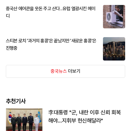
중국산 에어콘을 웃돈 주고 산다...유럽 열광시킨 메이
디
스티븐 로치 '과거의 홍콩'은 끝났지만 '새로운 홍콩'은
진행중
중국뉴스
더보기
추천기사
李대통령 "군, 내란 이후 신뢰 회복
해야…지휘부 헌신해달라"