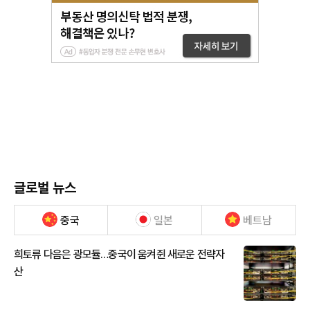
글로벌 뉴스
중국
일본
베트남
희토류 다음은 광모듈…중국이 움켜쥔 새로운 전략자
산