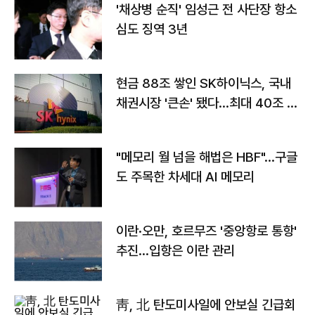
'채상병 순직' 임성근 전 사단장 항소
심도 징역 3년
현금 88조 쌓인 SK하이닉스, 국내
채권시장 '큰손' 됐다…최대 40조 투
자
"메모리 월 넘을 해법은 HBF"…구글
도 주목한 차세대 AI 메모리
이란·오만, 호르무즈 '중앙항로 통항'
추진…입항은 이란 관리
靑, 北 탄도미사일에 안보실 긴급회