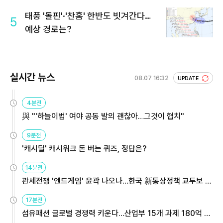
회 주목
태풍 '돌핀'·'찬홈' 한반도 빗겨간다…
5
예상 경로는?
실시간 뉴스
08.07 16:32
UPDATE
4분전
與 "'하늘이법' 여야 공동 발의 괜찮아…그것이 협치"
9분전
'캐시딜' 캐시워크 돈 버는 퀴즈, 정답은?
14분전
관세전쟁 '엔드게임' 윤곽 나오나…한국 新통상정책 교두보 활
용해야
17분전
섬유패션 글로벌 경쟁력 키운다…산업부 15개 과제 180억 지