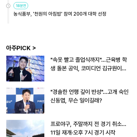
원
18분전
농식품부, '천원의 아침밥' 참여 200개 대학 선정
아주PICK >
"속옷 빨고 졸업식까지"…근육병 학
생 돌본 공익, 코미디언 김규원이었
다
"경솔한 언행 깊이 반성"…고개 숙인
신동엽, 무슨 일이길래?
프로야구, 주말까지 전 경기 취소…
11일 재개·오후 7시 경기 시작