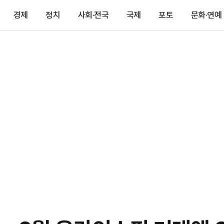
경제
정치
사회·전국
국제
포토
문화·연예