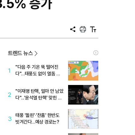
.5% 증가
공
프
텍
유
린
스
트
트
크
기
트렌드 뉴스
"다음 주 기온 뚝 떨어진
1
다"…태풍도 없이 열돔 박
살 낸 '이것'
"이재명 탄핵, 얼마 안 남았
2
다"...'윤석열 탄핵' 맞힌 무
당, '성지글' 등장
태풍 '돌핀'·'찬홈' 한반도
3
빗겨간다…예상 경로는?