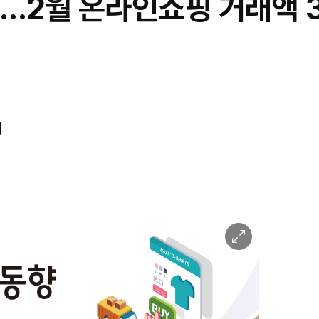
…2월 온라인쇼핑 거래액 3
어
이
미
지
확
대