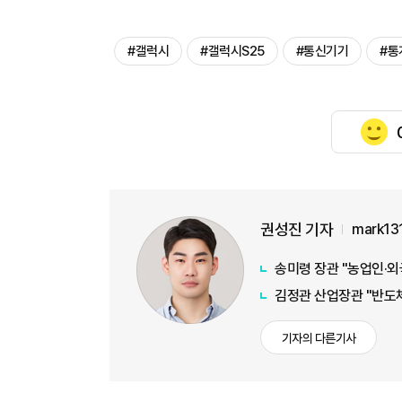
#갤럭시
#갤럭시S25
#통신기기
#통
권성진 기자
mark13
송미령 장관 "농업인·외
김정관 산업장관 "반도체
기자의 다른기사