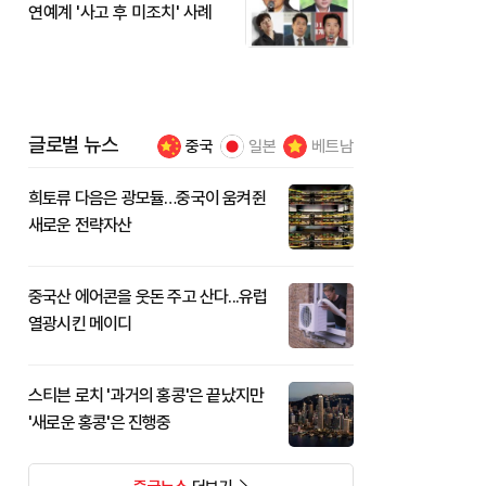
연예계 '사고 후 미조치' 사례
글로벌 뉴스
중국
일본
베트남
희토류 다음은 광모듈…중국이 움켜쥔
새로운 전략자산
중국산 에어콘을 웃돈 주고 산다...유럽
열광시킨 메이디
스티븐 로치 '과거의 홍콩'은 끝났지만
'새로운 홍콩'은 진행중