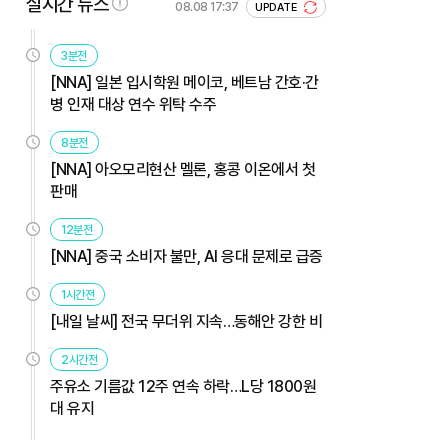
실시간 뉴스
08.08 17:37
UPDATE
3분전
[NNA] 일본 입시학원 메이코, 베트남 간호·간
병 인재 대상 연수 위탁 수주
8분전
[NNA] 아오모리현산 멜론, 홍콩 이온에서 첫
판매
12분전
[NNA] 중국 소비자 불만, AI 응대 문제로 급증
1시간전
[내일 날씨] 전국 무더위 지속…동해안 강한 비
2시간전
주유소 기름값 12주 연속 하락…L당 1800원
대 유지