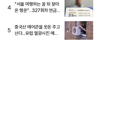
"서울 여행하는 꿈 뒤 찾아
4
온 행운"…327회차 연금
복권720+ 당첨번호조회
주목
중국산 에어콘을 웃돈 주고
5
산다...유럽 열광시킨 메이
디