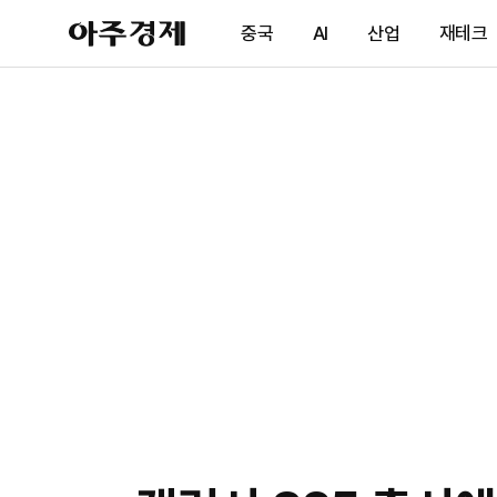
아
중국
AI
산업
재테크
주
경
제