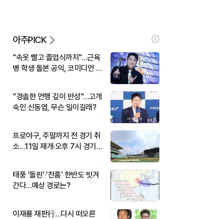
아주PICK
"속옷 빨고 졸업식까지"…근육
병 학생 돌본 공익, 코미디언 김
규원이었다
"경솔한 언행 깊이 반성"…고개
숙인 신동엽, 무슨 일이길래?
프로야구, 주말까지 전 경기 취
소…11일 재개·오후 7시 경기
시작
태풍 '돌핀'·'찬홈' 한반도 빗겨
간다…예상 경로는?
이재룡 재판行…다시 떠오른