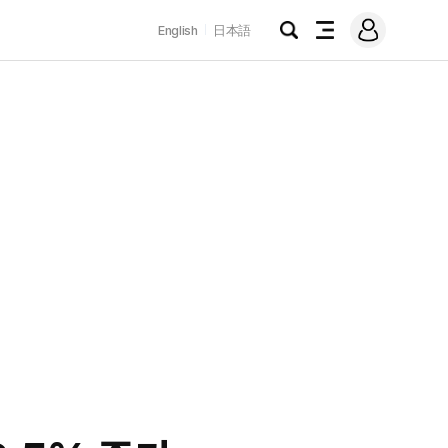
로
English
日本語
그
검
전
인
색
체
메
뉴