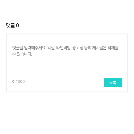
댓글
0
0
/ 300
등록