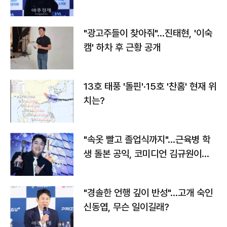
"광고주들이 찾아줘"…진태현, '이숙
캠' 하차 후 근황 공개
13호 태풍 '돌핀'·15호 '찬홈' 현재 위
치는?
"속옷 빨고 졸업식까지"…근육병 학
생 돌본 공익, 코미디언 김규원이었
다
"경솔한 언행 깊이 반성"…고개 숙인
신동엽, 무슨 일이길래?