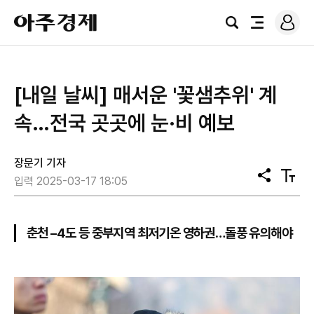
로
아
그
검
전
주
인
색
체
경
메
제
뉴
[내일 날씨] 매서운 '꽃샘추위' 계
속…전국 곳곳에 눈·비 예보
장문기 기자
공
텍
입력 2025-03-17 18:05
유
스
트
크
기
춘천 –4도 등 중부지역 최저기온 영하권…돌풍 유의해야