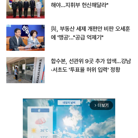
해야…지휘부 헌신해달라"
與, 부동산 세제 개편안 비판 오세훈
에 '맹공'…"공급 억제기"
합수본, 선관위 9곳 추가 압색…강남
·서초도 '투표율 허위 입력' 정황
더보기
arrow_forward_ios