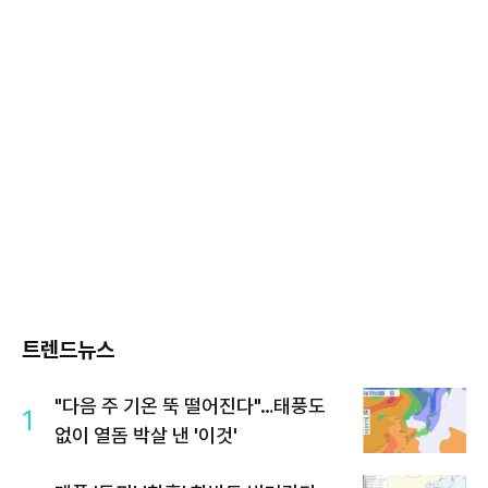
트렌드뉴스
"다음 주 기온 뚝 떨어진다"…태풍도
1
없이 열돔 박살 낸 '이것'