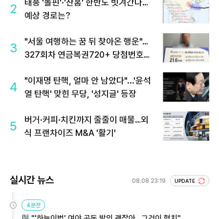
태풍 '돌핀'·'찬홈' 한반도 빗겨간다…
2
예상 경로는?
"서울 여행하는 꿈 뒤 찾아온 행운"…
3
327회차 연금복권720+ 당첨번호조
회 주목
"이재명 탄핵, 얼마 안 남았다"...'윤석
4
열 탄핵' 맞힌 무당, '성지글' 등장
버거·커피·치킨까지 줄줄이 매물…외
5
식 프랜차이즈 M&A '활기'
실시간 뉴스
08.08 23:19
UPDATE
4분전
與 "'하늘이법' 여야 공동 발의 괜찮아…그것이 협치"