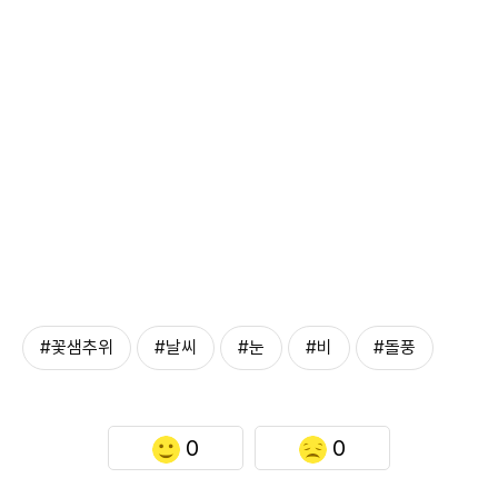
#꽃샘추위
#날씨
#눈
#비
#돌풍
0
0