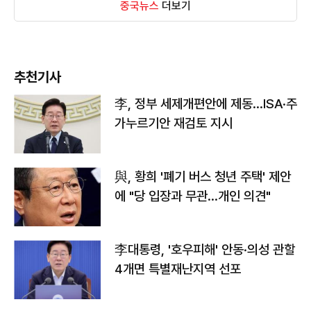
중국뉴스
더보기
추천기사
李, 정부 세제개편안에 제동…ISA·주
가누르기안 재검토 지시
與, 황희 '폐기 버스 청년 주택' 제안
에 "당 입장과 무관…개인 의견"
李대통령, '호우피해' 안동·의성 관할
4개면 특별재난지역 선포