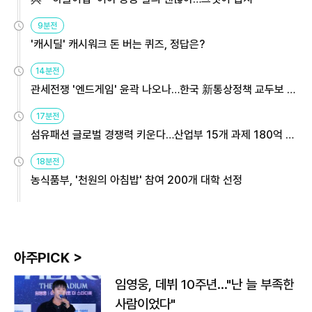
9분전
'캐시딜' 캐시워크 돈 버는 퀴즈, 정답은?
14분전
관세전쟁 '엔드게임' 윤곽 나오나…한국 新통상정책 교두보 활
용해야
17분전
섬유패션 글로벌 경쟁력 키운다…산업부 15개 과제 180억 지
원
18분전
농식품부, '천원의 아침밥' 참여 200개 대학 선정
아주PICK >
임영웅, 데뷔 10주년…"난 늘 부족한
사람이었다"