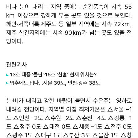
비나 눈이 내리는 지역 중에는 순간풍속이 시속 55
㎞ 이상으로 강하게 부는 곳도 있을 것으로 보인다.
해안·서쪽내륙·제주도 등 일부 지역에는 시속 72㎞,
제주 산간지역에는 시속 90㎞가 넘는 곳도 있을 전
망이다.
관련기사
13호 태풍 '돌핀'·15호 '찬홈' 현재 위치는?
입추에도 덥다…서울 39도, 인천·광주 38도
눈·비가 내리고 강한 바람이 불면서 수은주는 영하로
내려갈 전망이다. 지역별 아침 최저기온은 △서울 –1
도 △인천 –2도 △수원 –2도 △춘천 –4도 △강릉 –1
도 △청주 0도 △대전 0도 △세종 –1도 △전주 0도
△광주 1도 △대구 1도 △부산 3도 △울산 1도 △창