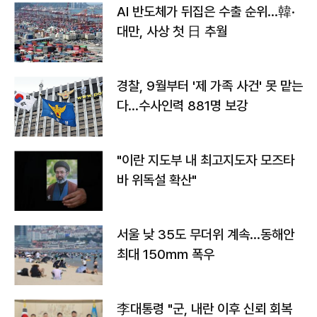
AI 반도체가 뒤집은 수출 순위…韓·
대만, 사상 첫 日 추월
경찰, 9월부터 '제 가족 사건' 못 맡는
다…수사인력 881명 보강
"이란 지도부 내 최고지도자 모즈타
바 위독설 확산"
서울 낮 35도 무더위 계속…동해안
최대 150㎜ 폭우
李대통령 "군, 내란 이후 신뢰 회복