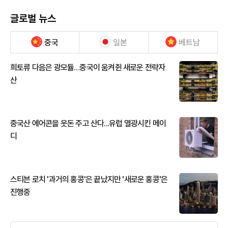
글로벌 뉴스
중국
일본
베트남
희토류 다음은 광모듈…중국이 움켜쥔 새로운 전략자
산
중국산 에어콘을 웃돈 주고 산다...유럽 열광시킨 메이
디
스티븐 로치 '과거의 홍콩'은 끝났지만 '새로운 홍콩'은
진행중