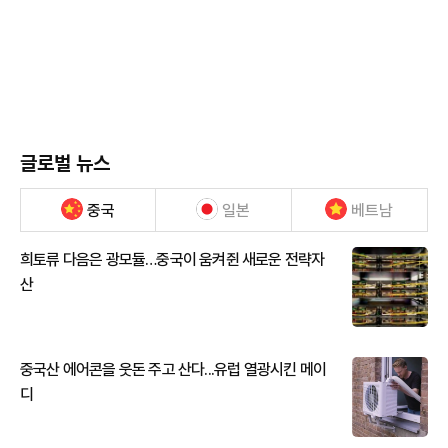
글로벌 뉴스
중국
일본
베트남
희토류 다음은 광모듈…중국이 움켜쥔 새로운 전략자
산
중국산 에어콘을 웃돈 주고 산다...유럽 열광시킨 메이
디