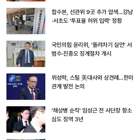
합수본, 선관위 9곳 추가 압색…강남
·서초도 '투표율 허위 입력' 정황
국민의힘 윤리위, '돌려차기 실언' 서
범수·진종오 징계절차 개시
위성락, 스틸 美대사와 상견례…한미
관계 발전 논의
'채상병 순직' 임성근 전 사단장 항소
심도 징역 3년