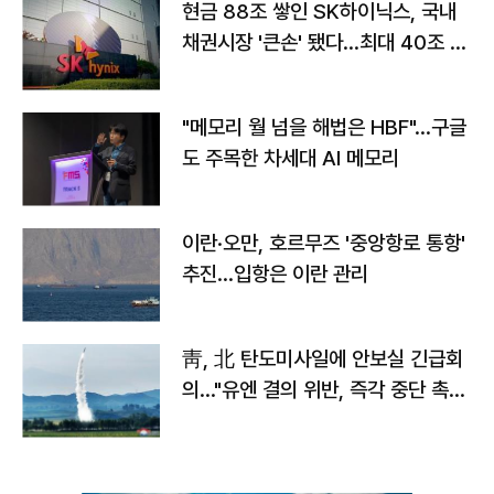
현금 88조 쌓인 SK하이닉스, 국내
채권시장 '큰손' 됐다…최대 40조 투
자
"메모리 월 넘을 해법은 HBF"…구글
도 주목한 차세대 AI 메모리
이란·오만, 호르무즈 '중앙항로 통항'
추진…입항은 이란 관리
靑, 北 탄도미사일에 안보실 긴급회
의…"유엔 결의 위반, 즉각 중단 촉
구"