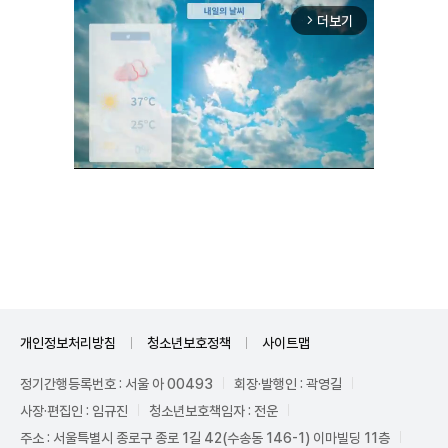
더보기
arrow_forward_ios
Unmute
개인정보처리방침
청소년보호정책
사이트맵
정기간행등록번호 : 서울 아 00493
회장·발행인 : 곽영길
사장·편집인 : 임규진
청소년보호책임자 : 전운
주소 : 서울특별시 종로구 종로 1길 42(수송동 146-1) 이마빌딩 11층