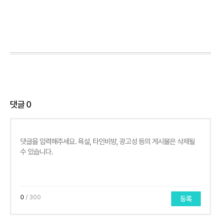
댓글
0
0
/ 300
등록