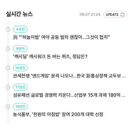
실시간 뉴스
08.07 21:24
UPDATE
4분전
與 "'하늘이법' 여야 공동 발의 괜찮아…그것이 협치"
9분전
'캐시딜' 캐시워크 돈 버는 퀴즈, 정답은?
14분전
관세전쟁 '엔드게임' 윤곽 나오나…한국 新통상정책 교두보 활
용해야
17분전
섬유패션 글로벌 경쟁력 키운다…산업부 15개 과제 180억 지
원
18분전
농식품부, '천원의 아침밥' 참여 200개 대학 선정