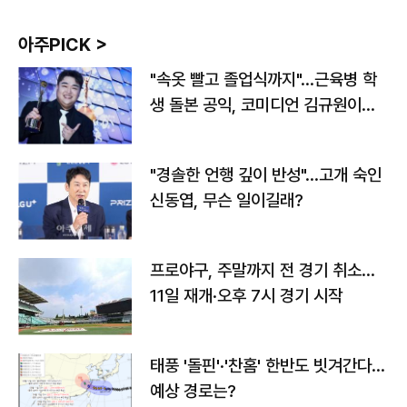
아주PICK >
"속옷 빨고 졸업식까지"…근육병 학
생 돌본 공익, 코미디언 김규원이었
다
"경솔한 언행 깊이 반성"…고개 숙인
신동엽, 무슨 일이길래?
프로야구, 주말까지 전 경기 취소…
11일 재개·오후 7시 경기 시작
태풍 '돌핀'·'찬홈' 한반도 빗겨간다…
예상 경로는?