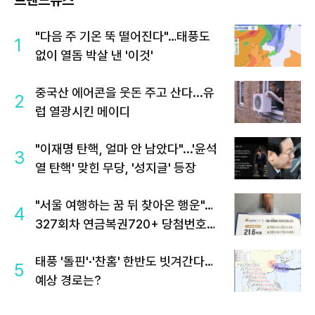
"다음 주 기온 뚝 떨어진다"…태풍도
1
없이 열돔 박살 낸 '이것'
중국산 에어콘을 웃돈 주고 산다...유
2
럽 열광시킨 메이디
"이재명 탄핵, 얼마 안 남았다"...'윤석
3
열 탄핵' 맞힌 무당, '성지글' 등장
"서울 여행하는 꿈 뒤 찾아온 행운"…
4
327회차 연금복권720+ 당첨번호조
회 주목
태풍 '돌핀'·'찬홈' 한반도 빗겨간다…
5
예상 경로는?