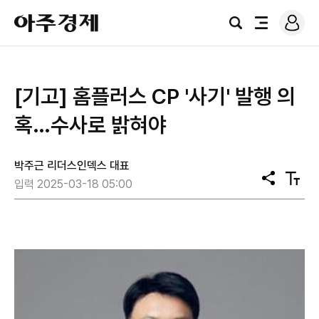
로
아
그
검
전
주
인
색
체
경
메
제
뉴
[기고] 홈플러스 CP '사기' 발행 의
혹…수사로 밝혀야
박주근 리더스인덱스 대표
공
텍
입력 2025-03-18 05:00
유
스
트
크
기