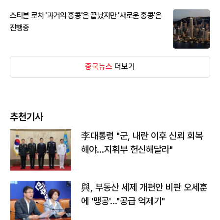
스티븐 로치 '과거의 홍콩'은 끝났지만 '새로운 홍콩'은
진행중
중국뉴스
더보기
추천기사
李대통령 "군, 내란 이후 신뢰 회복
해야…지휘부 헌신해달라"
與, 부동산 세제 개편안 비판 오세훈
에 '맹공'…"공급 억제기"