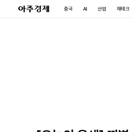
아
중국
AI
산업
재테크
주
경
제