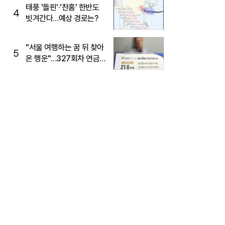
태풍 '돌핀'·'찬홈' 한반도
4
빗겨간다…예상 경로는?
"서울 여행하는 꿈 뒤 찾아
5
온 행운"…327회차 연금
복권720+ 당첨번호조회
주목