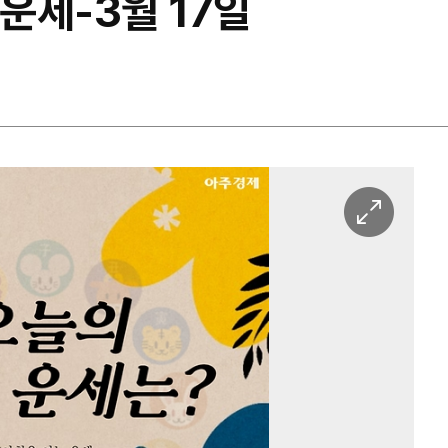
 운세-3월 17일
이
미
지
확
대