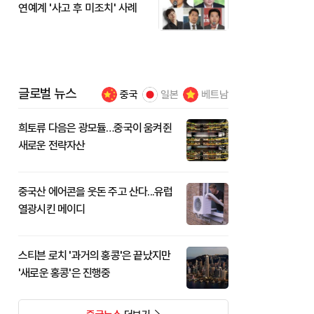
연예계 '사고 후 미조치' 사례
글로벌 뉴스
중국
일본
베트남
희토류 다음은 광모듈…중국이 움켜쥔
새로운 전략자산
중국산 에어콘을 웃돈 주고 산다...유럽
열광시킨 메이디
스티븐 로치 '과거의 홍콩'은 끝났지만
'새로운 홍콩'은 진행중