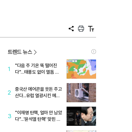
공
프
텍
유
린
스
트
트
크
기
트렌드 뉴스
"다음 주 기온 뚝 떨어진
1
다"…태풍도 없이 열돔 박
살 낸 '이것'
중국산 에어콘을 웃돈 주고
2
산다...유럽 열광시킨 메이
디
"이재명 탄핵, 얼마 안 남았
3
다"...'윤석열 탄핵' 맞힌 무
당, '성지글' 등장