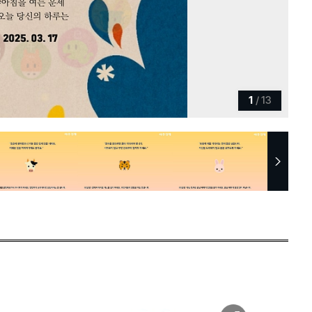
1
/
13