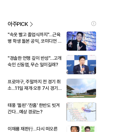
아주PICK
"속옷 빨고 졸업식까지"…근육
병 학생 돌본 공익, 코미디언 김
규원이었다
"경솔한 언행 깊이 반성"…고개
숙인 신동엽, 무슨 일이길래?
프로야구, 주말까지 전 경기 취
소…11일 재개·오후 7시 경기
시작
태풍 '돌핀'·'찬홈' 한반도 빗겨
간다…예상 경로는?
이재룡 재판行…다시 떠오른