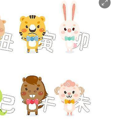
이
미
지
확
대