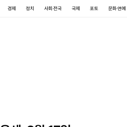
경제
정치
사회·전국
국제
포토
문화·연예