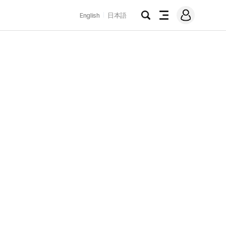
로
English
日本語
그
검
전
인
색
체
메
뉴