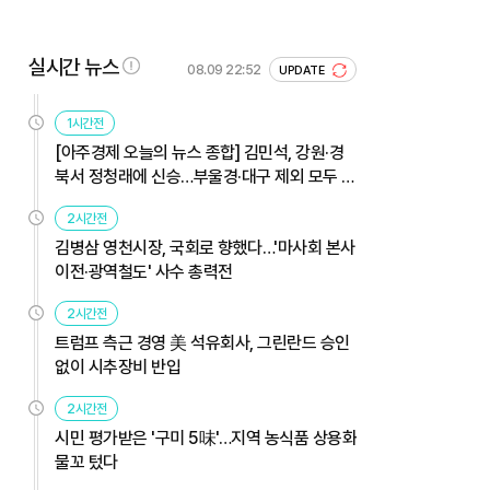
실시간 뉴스
08.09 22:52
UPDATE
1시간전
[아주경제 오늘의 뉴스 종합] 김민석, 강원·경
북서 정청래에 신승…부울경·대구 제외 모두 웃
었다 外
2시간전
김병삼 영천시장, 국회로 향했다…'마사회 본사
이전·광역철도' 사수 총력전
2시간전
트럼프 측근 경영 美 석유회사, 그린란드 승인
없이 시추장비 반입
2시간전
시민 평가받은 '구미 5味'…지역 농식품 상용화
물꼬 텄다