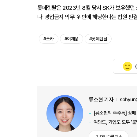
롯데렌탈은 2023년 8월 당시 SK가 보유했던 
나 '경업금지 의무' 위반에 해당한다는 법원 판
#쏘카
#이재웅
#롯데렌탈
류소현 기자
sohyun
[류소현의 주주톡] 상폐
여당도, 기업도 모두 '
기자의 다른기사