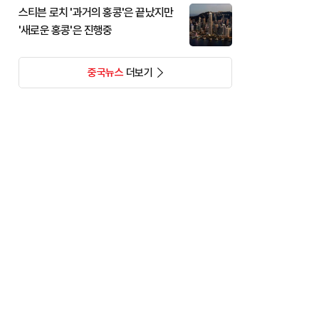
스티븐 로치 '과거의 홍콩'은 끝났지만
'새로운 홍콩'은 진행중
중국뉴스
더보기