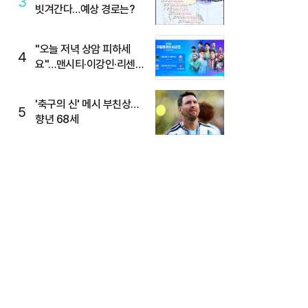
3
빗겨간다…예상 경로는?
"오늘 저녁 상암 피하세
4
요"…맨시티·이강인·리센느
뜬다, 6호선 혼잡 예상
'축구의 신' 메시 부친상…
5
향년 68세