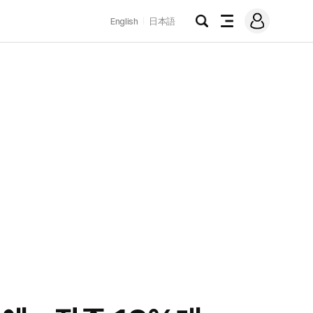
로
English
日本語
그
검
전
인
색
체
메
뉴