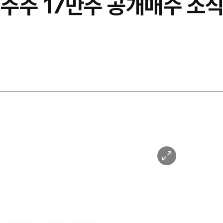
대주주 17만주 공개매수 소
이
미
지
확
대