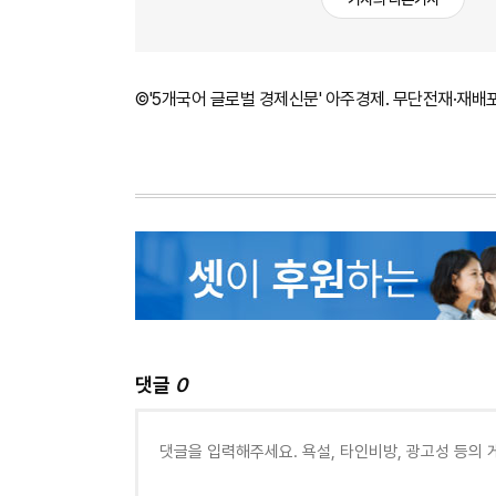
©'5개국어 글로벌 경제신문' 아주경제. 무단전재·재배
댓글
0