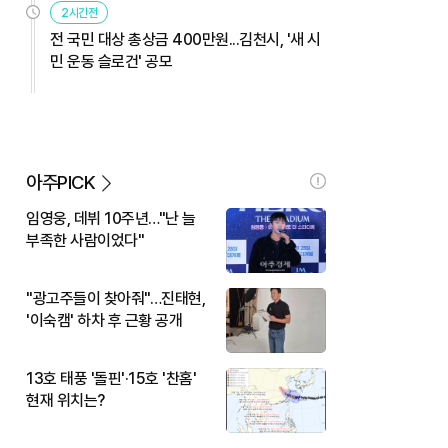
2시간전
전 국민 대상 총상금 400만원...김천시, '새 시
민 운동 슬로건' 공모
아주PICK
임영웅, 데뷔 10주년…"난 늘
부족한 사람이었다"
"광고주들이 찾아줘"…진태현,
'이숙캠' 하차 후 근황 공개
13호 태풍 '돌핀'·15호 '찬홈'
현재 위치는?