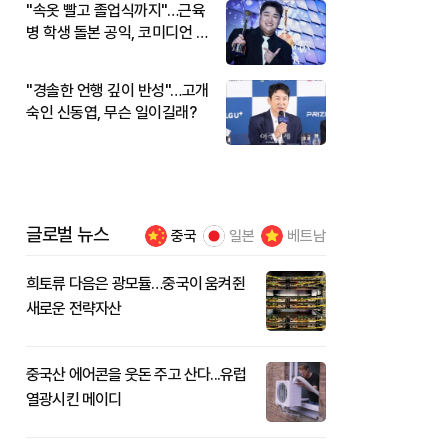
"속옷 빨고 졸업식까지"…근육
병 학생 돌본 공익, 코미디언 김
규원이었다
"경솔한 언행 깊이 반성"…고개
숙인 신동엽, 무슨 일이길래?
글로벌 뉴스
중국
일본
베트남
희토류 다음은 광모듈…중국이 움켜쥔
새로운 전략자산
중국산 에어콘을 웃돈 주고 산다...유럽
열광시킨 메이디