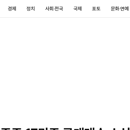
경제
정치
사회·전국
국제
포토
문화·연예