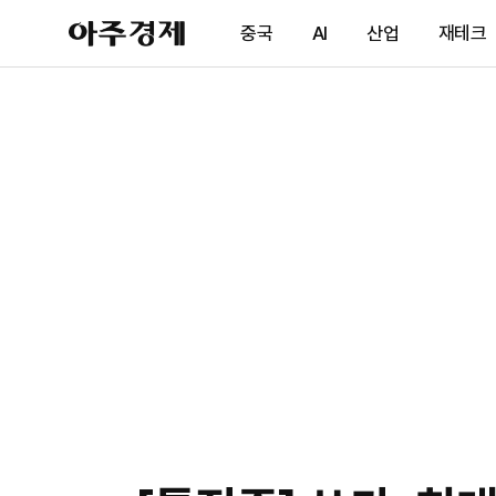
아
중국
AI
산업
재테크
주
경
제