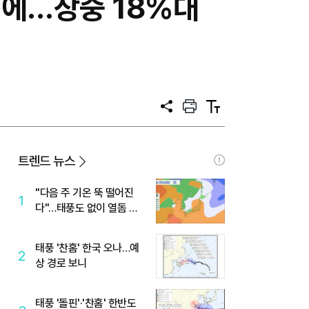
식에…장중 18%대
공
프
텍
유
린
스
트
트
크
기
트렌드 뉴스
"다음 주 기온 뚝 떨어진
1
다"…태풍도 없이 열돔 박
살 낸 '이것'
태풍 '찬홈' 한국 오나…예
2
상 경로 보니
태풍 '돌핀'·'찬홈' 한반도