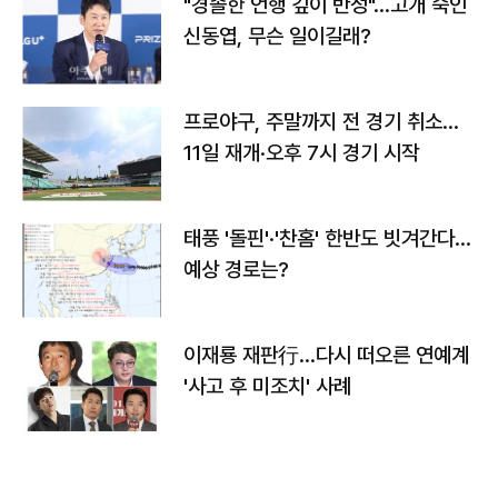
"경솔한 언행 깊이 반성"…고개 숙인
신동엽, 무슨 일이길래?
프로야구, 주말까지 전 경기 취소…
11일 재개·오후 7시 경기 시작
태풍 '돌핀'·'찬홈' 한반도 빗겨간다…
예상 경로는?
이재룡 재판行…다시 떠오른 연예계
'사고 후 미조치' 사례