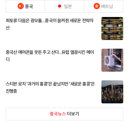
중국
일본
베트남
희토류 다음은 광모듈…중국이 움켜쥔 새로운 전략자
산
중국산 에어콘을 웃돈 주고 산다...유럽 열광시킨 메이
디
스티븐 로치 '과거의 홍콩'은 끝났지만 '새로운 홍콩'은
진행중
중국뉴스
더보기