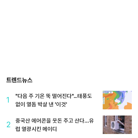
트렌드뉴스
"다음 주 기온 뚝 떨어진다"…태풍도
1
없이 열돔 박살 낸 '이것'
중국산 에어콘을 웃돈 주고 산다...유
2
럽 열광시킨 메이디