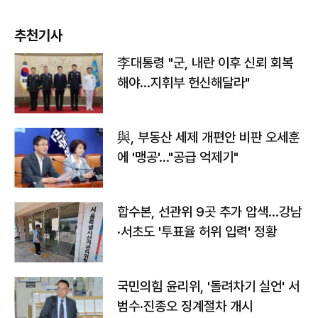
추천기사
李대통령 "군, 내란 이후 신뢰 회복
해야…지휘부 헌신해달라"
與, 부동산 세제 개편안 비판 오세훈
에 '맹공'…"공급 억제기"
합수본, 선관위 9곳 추가 압색…강남
·서초도 '투표율 허위 입력' 정황
국민의힘 윤리위, '돌려차기 실언' 서
범수·진종오 징계절차 개시