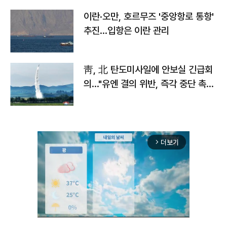
이란·오만, 호르무즈 '중앙항로 통항'
추진…입항은 이란 관리
靑, 北 탄도미사일에 안보실 긴급회
의…"유엔 결의 위반, 즉각 중단 촉
구"
더보기
arrow_forward_ios