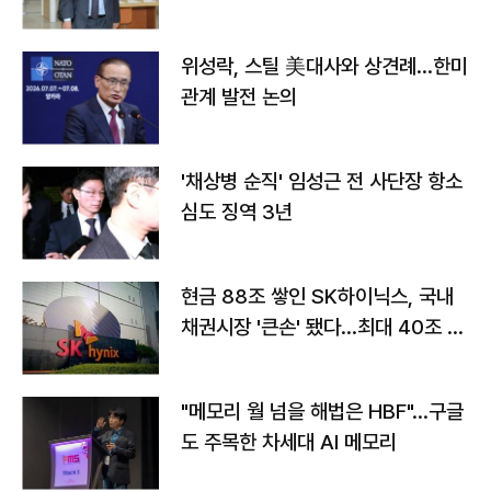
위성락, 스틸 美대사와 상견례…한미
관계 발전 논의
'채상병 순직' 임성근 전 사단장 항소
심도 징역 3년
현금 88조 쌓인 SK하이닉스, 국내
채권시장 '큰손' 됐다…최대 40조 투
자
"메모리 월 넘을 해법은 HBF"…구글
도 주목한 차세대 AI 메모리