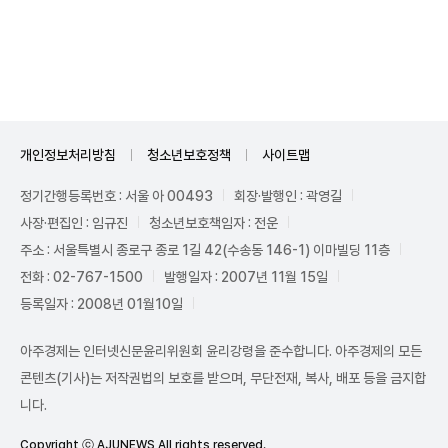
Unmute
개인정보처리방침
청소년보호정책
사이트맵
정기간행등록번호 : 서울 아 00493
회장·발행인 : 곽영길
사장·편집인 : 임규진
청소년보호책임자 : 전운
주소 : 서울특별시 종로구 종로 1길 42(수송동 146-1) 이마빌딩 11층
전화 : 02-767-1500
발행일자 : 2007년 11월 15일
등록일자 : 2008년 01월10일
아주경제는 인터넷신문윤리위원회 윤리강령을 준수합니다. 아주경제의 모든
콘텐츠(기사)는 저작권법의 보호를 받으며, 무단전재, 복사, 배포 등을 금지합
니다.
Copyright ⓒ AJUNEWS All rights reserved.