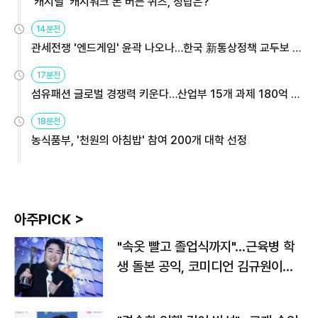
'캐시딜' 캐시워크 돈 버는 퀴즈, 정답은?
14분전
관세전쟁 '엔드게임' 윤곽 나오나…한국 新통상정책 교두보 활
용해야
17분전
섬유패션 글로벌 경쟁력 키운다…산업부 15개 과제 180억 지
원
18분전
농식품부, '천원의 아침밥' 참여 200개 대학 선정
아주PICK >
"속옷 빨고 졸업식까지"…근육병 학
생 돌본 공익, 코미디언 김규원이었
다