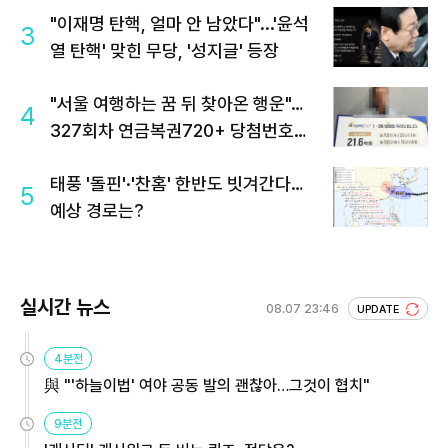
"이재명 탄핵, 얼마 안 남았다"...'윤석
3
열 탄핵' 맞힌 무당, '성지글' 등장
"서울 여행하는 꿈 뒤 찾아온 행운"…
4
327회차 연금복권720+ 당첨번호조
회 주목
태풍 '돌핀'·'찬홈' 한반도 빗겨간다…
5
예상 경로는?
실시간 뉴스
08.07 23:46
UPDATE
4분전
與 "'하늘이법' 여야 공동 발의 괜찮아…그것이 협치"
9분전