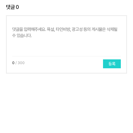
댓글
0
0
/ 300
등록