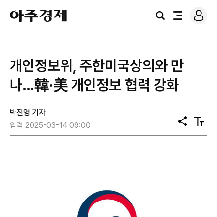
로
아
그
검
전
주
인
색
체
경
메
제
뉴
개인정보위, 주한미국상의와 만
나…韓·美 개인정보 협력 강화
박진영 기자
공
텍
입력 2025-03-14 09:00
유
스
트
크
기