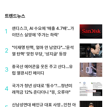
트렌드뉴스
샌디스크, AI 수요에 '매출 4.7배'…가
1
이던스 실망에 '주가는 하락'
"이재명 탄핵, 얼마 안 남았다"...'윤석
2
열 탄핵' 맞힌 무당, '성지글' 등장
중국산 에어콘을 웃돈 주고 산다...유
3
럽 열광시킨 메이디
국가가 청년 상대로 '통수'?...청년미
4
래적금 12% 준다더니 "응, 오류야"
신남성연대 배인규 대표 사망…인천 아