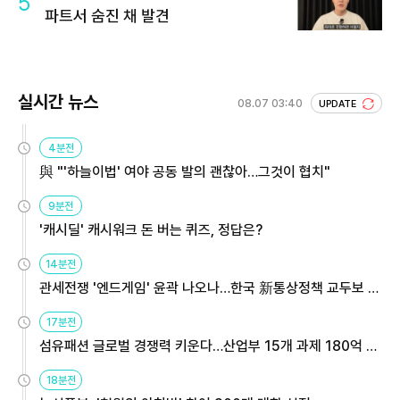
5
파트서 숨진 채 발견
실시간 뉴스
08.07 03:40
UPDATE
4분전
與 "'하늘이법' 여야 공동 발의 괜찮아…그것이 협치"
9분전
'캐시딜' 캐시워크 돈 버는 퀴즈, 정답은?
14분전
관세전쟁 '엔드게임' 윤곽 나오나…한국 新통상정책 교두보 활
용해야
17분전
섬유패션 글로벌 경쟁력 키운다…산업부 15개 과제 180억 지
원
18분전