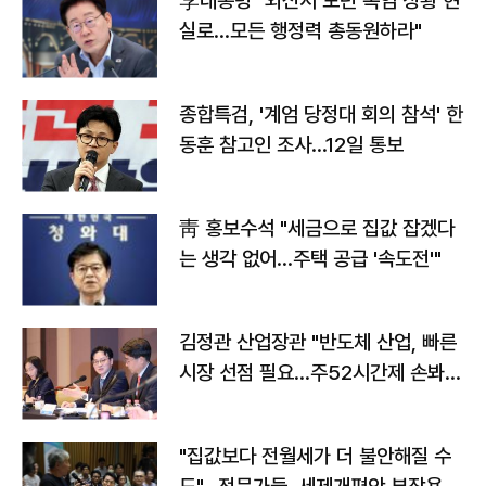
李대통령 "외신서 보던 폭염 상황 현
실로…모든 행정력 총동원하라"
종합특검, '계엄 당정대 회의 참석' 한
동훈 참고인 조사...12일 통보
靑 홍보수석 "세금으로 집값 잡겠다
는 생각 없어…주택 공급 '속도전'"
김정관 산업장관 "반도체 산업, 빠른
시장 선점 필요…주52시간제 손봐
야"
"집값보다 전월세가 더 불안해질 수