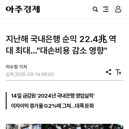
로
아
그
검
전
주
인
색
체
경
메
제
뉴
지난해 국내은행 순익 22.4兆 역
대 최대…"대손비용 감소 영향"
이수정 기자
공
텍
입력 2025-03-14 06:00
유
스
트
크
기
14일 금감원 '2024년 국내은행 영업실적'
이자이익 증가율 0.2%에 그쳐…대폭 둔화