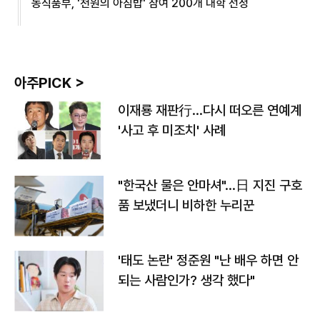
농식품부, '천원의 아침밥' 참여 200개 대학 선정
아주PICK >
이재룡 재판行…다시 떠오른 연예계
'사고 후 미조치' 사례
"한국산 물은 안마셔"…日 지진 구호
품 보냈더니 비하한 누리꾼
'태도 논란' 정준원 "난 배우 하면 안
되는 사람인가? 생각 했다"