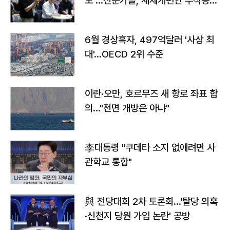
도"…전문가들, 세제개편안 부작용
우려
6월 경상흑자, 497억달러 '사상 최
대'…OECD 2위 수준
이란·오만, 호르무즈 새 항로 좌표 합
의…"전면 개방은 아냐"
李대통령 "쿠데타 소지 없애려면 사
관학교 통합"
與 전당대회 2차 토론회…'탈당 의혹
·신천지 당원 가입 논란' 공방