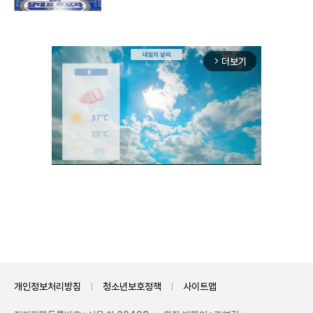
더보기
arrow_forward_ios
Mute
개인정보처리방침
청소년보호정책
사이트맵