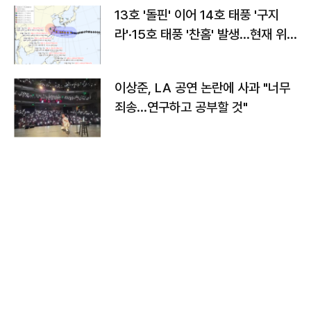
13호 '돌핀' 이어 14호 태풍 '구지
라'·15호 태풍 '찬홈' 발생…현재 위
치와 이동경로는?
이상준, LA 공연 논란에 사과 "너무
죄송…연구하고 공부할 것"