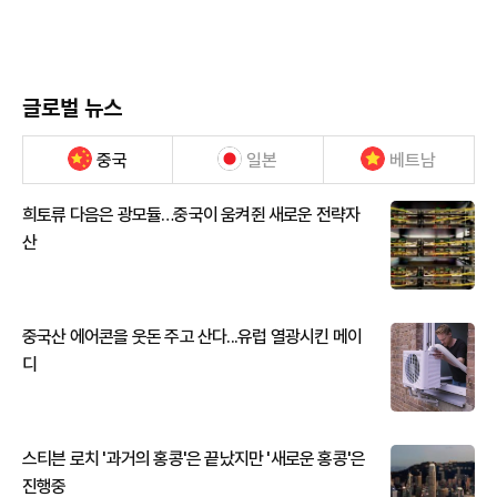
글로벌 뉴스
중국
일본
베트남
희토류 다음은 광모듈…중국이 움켜쥔 새로운 전략자
산
중국산 에어콘을 웃돈 주고 산다...유럽 열광시킨 메이
디
스티븐 로치 '과거의 홍콩'은 끝났지만 '새로운 홍콩'은
진행중