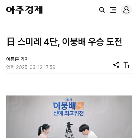
로
아
그
검
전
주
인
색
체
경
메
제
뉴
日 스미레 4단, 이붕배 우승 도전
이동훈 기자
공
텍
입력 2025-03-12 17:59
유
스
트
크
기