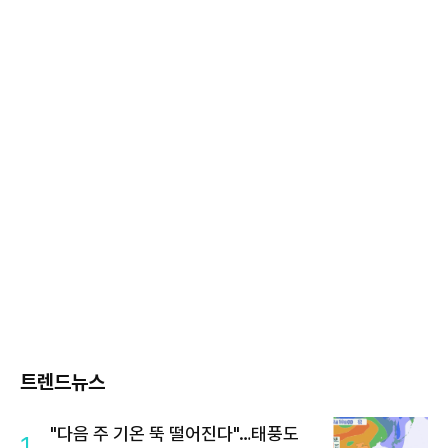
트렌드뉴스
"다음 주 기온 뚝 떨어진다"…태풍도
1