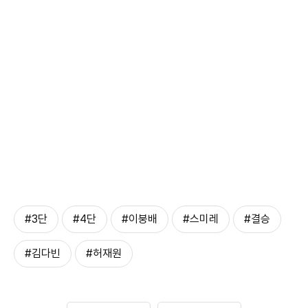
#3단
#4단
#이붕배
#스미레
#결승
#김다빈
#허재원