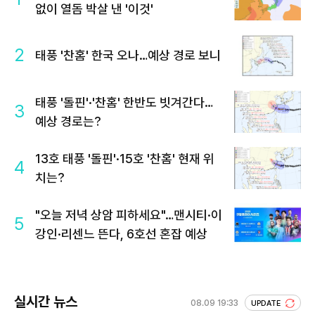
없이 열돔 박살 낸 '이것'
2
태풍 '찬홈' 한국 오나…예상 경로 보니
태풍 '돌핀'·'찬홈' 한반도 빗겨간다…
3
예상 경로는?
13호 태풍 '돌핀'·15호 '찬홈' 현재 위
4
치는?
"오늘 저녁 상암 피하세요"…맨시티·이
5
강인·리센느 뜬다, 6호선 혼잡 예상
실시간 뉴스
08.09 19:33
UPDATE