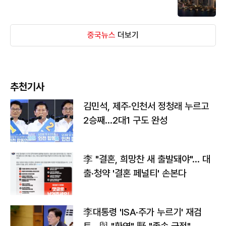
중국뉴스
더보기
추천기사
김민석, 제주·인천서 정청래 누르고
2승째…2대1 구도 완성
李 "결혼, 희망찬 새 출발돼야"… 대
출·청약 '결혼 페널티' 손본다
李대통령 'ISA·주가 누르기' 재검