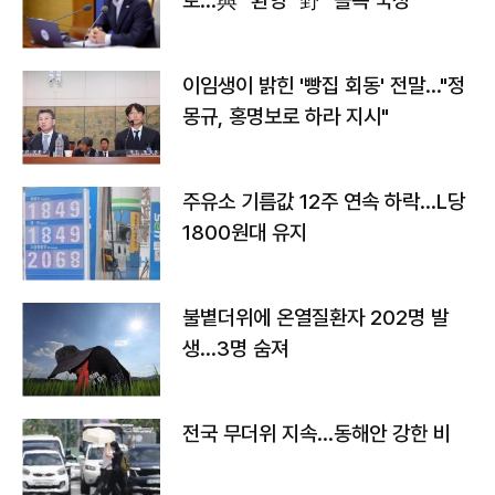
토…與 "환영" 野 "졸속 국정"
이임생이 밝힌 '빵집 회동' 전말…"정
몽규, 홍명보로 하라 지시"
주유소 기름값 12주 연속 하락…L당
1800원대 유지
불볕더위에 온열질환자 202명 발
생…3명 숨져
전국 무더위 지속…동해안 강한 비