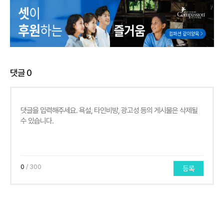
댓글
0
0
/ 300
등록