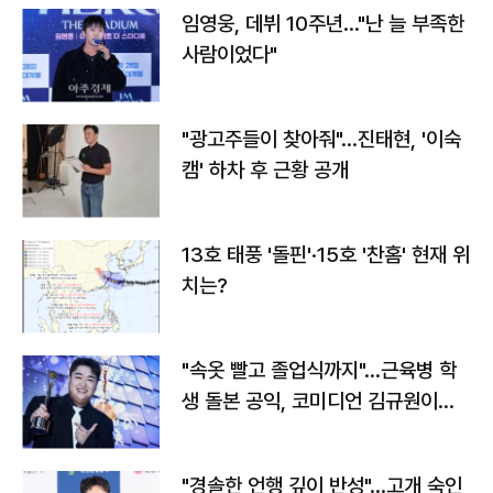
임영웅, 데뷔 10주년…"난 늘 부족한
사람이었다"
"광고주들이 찾아줘"…진태현, '이숙
캠' 하차 후 근황 공개
13호 태풍 '돌핀'·15호 '찬홈' 현재 위
치는?
"속옷 빨고 졸업식까지"…근육병 학
생 돌본 공익, 코미디언 김규원이었
다
"경솔한 언행 깊이 반성"…고개 숙인