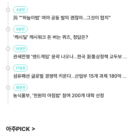
4분전
與 "'하늘이법' 여야 공동 발의 괜찮아…그것이 협치"
9분전
'캐시딜' 캐시워크 돈 버는 퀴즈, 정답은?
14분전
관세전쟁 '엔드게임' 윤곽 나오나…한국 新통상정책 교두보 활
용해야
17분전
섬유패션 글로벌 경쟁력 키운다…산업부 15개 과제 180억 지
원
18분전
농식품부, '천원의 아침밥' 참여 200개 대학 선정
아주PICK >