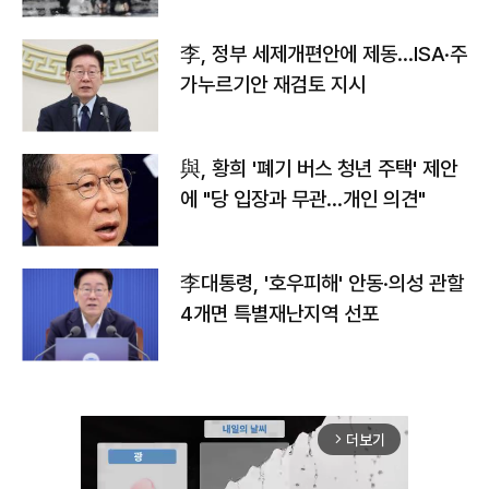
李, 정부 세제개편안에 제동…ISA·주
가누르기안 재검토 지시
與, 황희 '폐기 버스 청년 주택' 제안
에 "당 입장과 무관…개인 의견"
李대통령, '호우피해' 안동·의성 관할
4개면 특별재난지역 선포
더보기
arrow_forward_ios