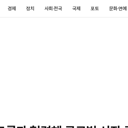
경제
정치
사회·전국
국제
포토
문화·연예