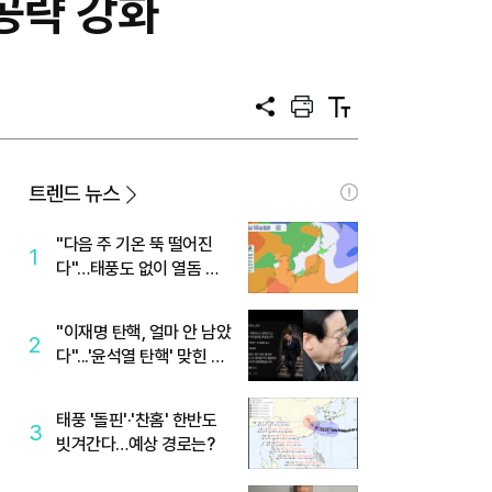
공략 강화
공
프
텍
유
린
스
트
트
크
기
트렌드 뉴스
"다음 주 기온 뚝 떨어진
1
다"…태풍도 없이 열돔 박
살 낸 '이것'
"이재명 탄핵, 얼마 안 남았
2
다"...'윤석열 탄핵' 맞힌 무
당, '성지글' 등장
태풍 '돌핀'·'찬홈' 한반도
3
빗겨간다…예상 경로는?