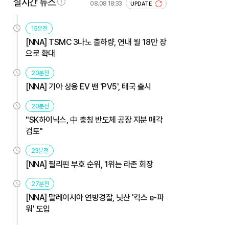
실시간 뉴스
08.08 18:33
UPDATE
15분전
[NNA] TSMC 3나노 출하량, 연내 월 18만 장
으로 확대
20분전
[NNA] 기아 상용 EV 밴 'PV5', 태국 출시
20분전
"SK하이닉스, 中 충칭 반도체 공장 지분 매각
검토"
23분전
[NNA] 필리핀 부호 순위, 1위는 라존 회장
27분전
[NNA] 말레이시아 연방경찰, 닛산 '킥스 e-파
워' 도입