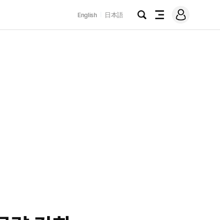
로
English
日本語
그
검
전
인
색
체
메
뉴