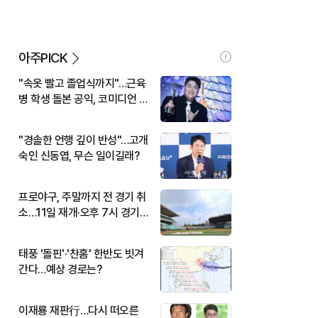
아주PICK
"속옷 빨고 졸업식까지"…근육
병 학생 돌본 공익, 코미디언 김
규원이었다
"경솔한 언행 깊이 반성"…고개
숙인 신동엽, 무슨 일이길래?
프로야구, 주말까지 전 경기 취
소…11일 재개·오후 7시 경기
시작
태풍 '돌핀'·'찬홈' 한반도 빗겨
간다…예상 경로는?
이재룡 재판行…다시 떠오른