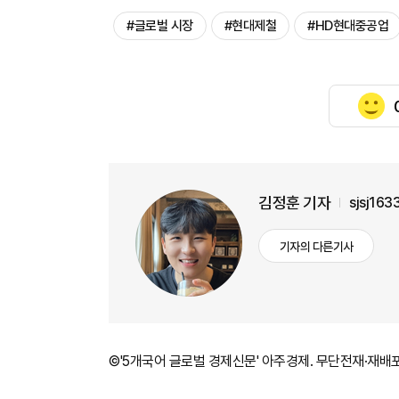
#글로벌 시장
#현대제철
#HD현대중공업
김정훈 기자
sjsj16
기자의 다른기사
©'5개국어 글로벌 경제신문' 아주경제. 무단전재·재배