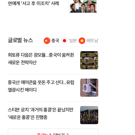
연예계 '사고 후 미조치' 사례
글로벌 뉴스
중국
일본
베트남
희토류 다음은 광모듈…중국이 움켜쥔
새로운 전략자산
중국산 에어콘을 웃돈 주고 산다...유럽
열광시킨 메이디
스티븐 로치 '과거의 홍콩'은 끝났지만
'새로운 홍콩'은 진행중