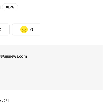
#LPG
0
0
33@ajunews.com
포 금지