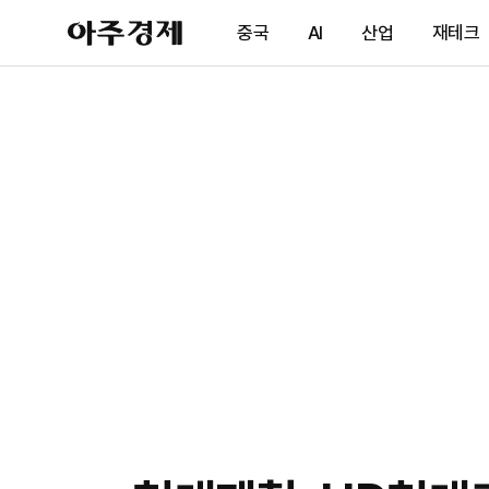
아
중국
AI
산업
재테크
주
경
제