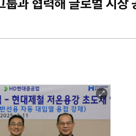
그룹과 협력해 글로벌 시장 
이
미
지
확
대