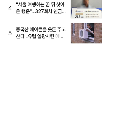
"서울 여행하는 꿈 뒤 찾아
4
온 행운"…327회차 연금
복권720+ 당첨번호조회
주목
중국산 에어콘을 웃돈 주고
5
산다...유럽 열광시킨 메이
디