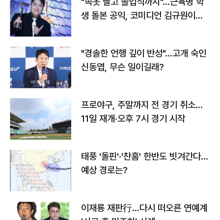
"속옷 빨고 졸업식까지"…근육병 학
생 돌본 공익, 코미디언 김규원이었
다
"경솔한 언행 깊이 반성"…고개 숙인
신동엽, 무슨 일이길래?
프로야구, 주말까지 전 경기 취소…
11일 재개·오후 7시 경기 시작
태풍 '돌핀'·'찬홈' 한반도 빗겨간다…
예상 경로는?
이재룡 재판行…다시 떠오른 연예계