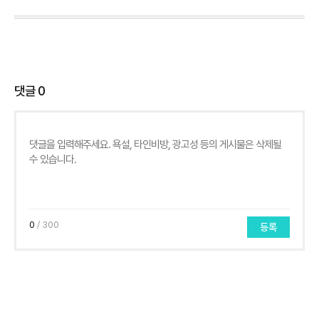
댓글
0
0
/ 300
등록