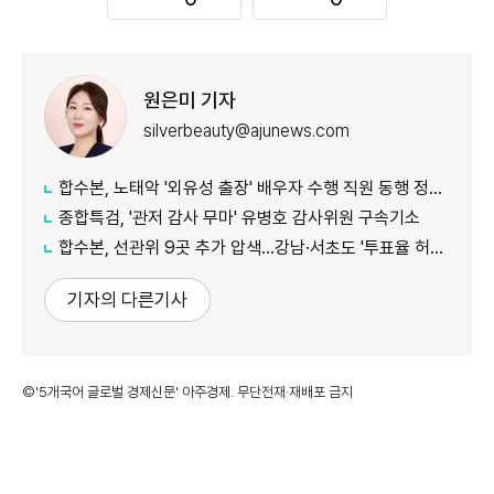
원은미 기자
silverbeauty@ajunews.com
합수본, 노태악 '외유성 출장' 배우자 수행 직원 동행 정황 포착
종합특검, '관저 감사 무마' 유병호 감사위원 구속기소
합수본, 선관위 9곳 추가 압색…강남·서초도 '투표율 허위 입력' 정황
기자의 다른기사
©'5개국어 글로벌 경제신문' 아주경제. 무단전재·재배포 금지