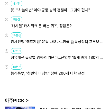
4분전
與 "'하늘이법' 여야 공동 발의 괜찮아…그것이 협치"
9분전
'캐시딜' 캐시워크 돈 버는 퀴즈, 정답은?
14분전
관세전쟁 '엔드게임' 윤곽 나오나…한국 新통상정책 교두보 활
용해야
17분전
섬유패션 글로벌 경쟁력 키운다…산업부 15개 과제 180억 지
원
18분전
농식품부, '천원의 아침밥' 참여 200개 대학 선정
아주PICK >