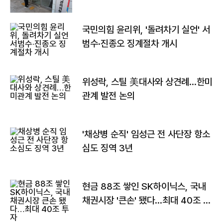
국민의힘 윤리위, '돌려차기 실언' 서
범수·진종오 징계절차 개시
위성락, 스틸 美대사와 상견례…한미
관계 발전 논의
'채상병 순직' 임성근 전 사단장 항소
심도 징역 3년
현금 88조 쌓인 SK하이닉스, 국내
채권시장 '큰손' 됐다…최대 40조 투
자