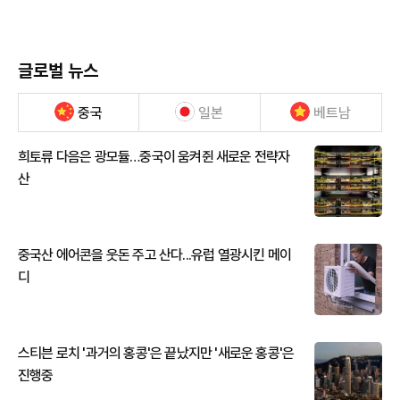
글로벌 뉴스
중국
일본
베트남
희토류 다음은 광모듈…중국이 움켜쥔 새로운 전략자
산
중국산 에어콘을 웃돈 주고 산다...유럽 열광시킨 메이
디
스티븐 로치 '과거의 홍콩'은 끝났지만 '새로운 홍콩'은
진행중