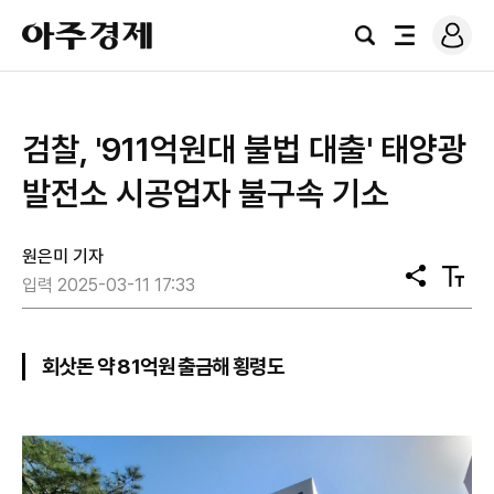
로
아
그
검
전
주
인
색
체
경
메
제
뉴
검찰, '911억원대 불법 대출' 태양광
발전소 시공업자 불구속 기소
원은미 기자
공
텍
입력 2025-03-11 17:33
유
스
트
크
기
회삿돈 약 81억원 출금해 횡령도