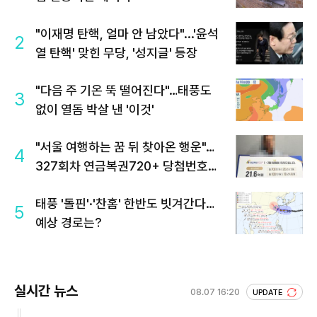
"이재명 탄핵, 얼마 안 남았다"...'윤석
2
열 탄핵' 맞힌 무당, '성지글' 등장
"다음 주 기온 뚝 떨어진다"…태풍도
3
없이 열돔 박살 낸 '이것'
"서울 여행하는 꿈 뒤 찾아온 행운"…
4
327회차 연금복권720+ 당첨번호조
회 주목
태풍 '돌핀'·'찬홈' 한반도 빗겨간다…
5
예상 경로는?
실시간 뉴스
08.07 16:20
UPDATE