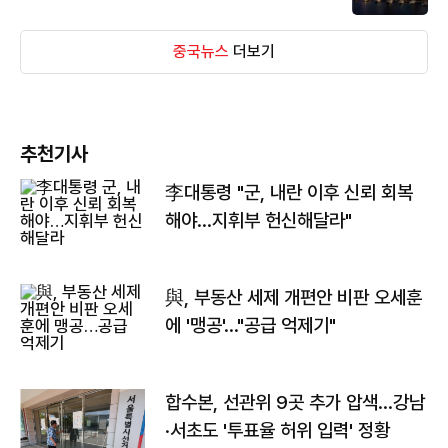
중국뉴스
더보기
추천기사
李대통령 "군, 내란 이후 신뢰 회복
해야…지휘부 헌신해달라"
與, 부동산 세제 개편안 비판 오세훈
에 '맹공'…"공급 억제기"
합수본, 선관위 9곳 추가 압색…강남
·서초도 '투표율 허위 입력' 정황