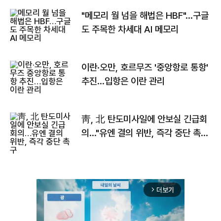
"메모리 월 넘을 해법은 HBF"…구글
도 주목한 차세대 AI 메모리
이란·오만, 호르무즈 '중앙항로 통항'
추진…입항은 이란 관리
靑, 北 탄도미사일에 안보실 긴급회
의…"유엔 결의 위반, 즉각 중단 촉
구"
더보기
arrow_forward_ios