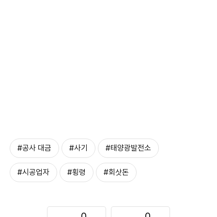
#공사 대금
#사기
#태양광발전소
#시공업자
#횡령
#회삿돈
0
0