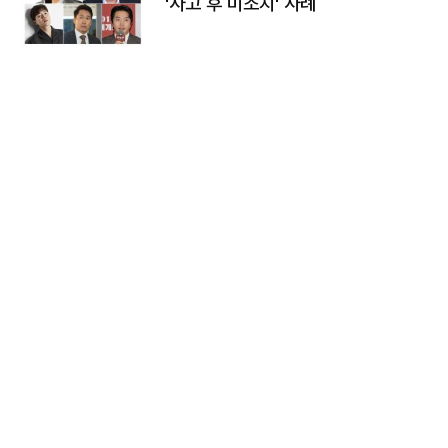
'사고 후 미조치' 사례