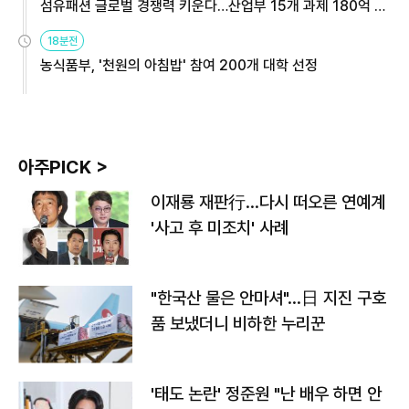
섬유패션 글로벌 경쟁력 키운다…산업부 15개 과제 180억 지
원
18분전
농식품부, '천원의 아침밥' 참여 200개 대학 선정
아주PICK >
이재룡 재판行…다시 떠오른 연예계
'사고 후 미조치' 사례
"한국산 물은 안마셔"…日 지진 구호
품 보냈더니 비하한 누리꾼
'태도 논란' 정준원 "난 배우 하면 안