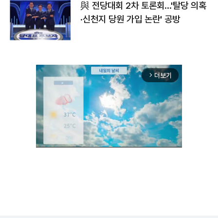
與 전당대회 2차 토론회…'탈당 의혹
·신천지 당원 가입 논란' 공방
더보기
arrow_forward_ios
Unmute