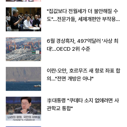
"집값보다 전월세가 더 불안해질 수
도"…전문가들, 세제개편안 부작용
우려
6월 경상흑자, 497억달러 '사상 최
대'…OECD 2위 수준
이란·오만, 호르무즈 새 항로 좌표 합
의…"전면 개방은 아냐"
李대통령 "쿠데타 소지 없애려면 사
관학교 통합"