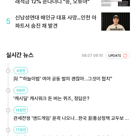
래적금 12% 준다더니 "응, 오류야"
신남성연대 배인규 대표 사망…인천 아
5
파트서 숨진 채 발견
실시간 뉴스
08.07 06:10
UPDATE
4분전
與 "'하늘이법' 여야 공동 발의 괜찮아…그것이 협치"
9분전
'캐시딜' 캐시워크 돈 버는 퀴즈, 정답은?
14분전
관세전쟁 '엔드게임' 윤곽 나오나…한국 新통상정책 교두보 활
용해야
17분전