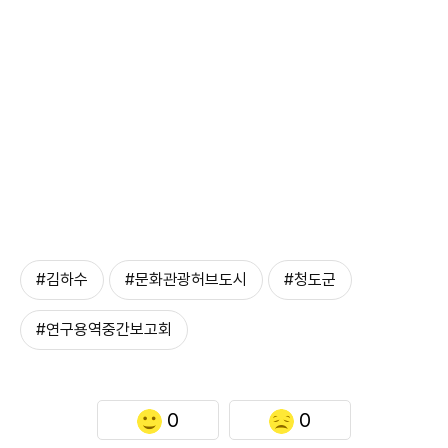
#김하수
#문화관광허브도시
#청도군
#연구용역중간보고회
0
0