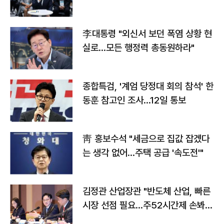
맞불
李대통령 "외신서 보던 폭염 상황 현
실로…모든 행정력 총동원하라"
종합특검, '계엄 당정대 회의 참석' 한
동훈 참고인 조사...12일 통보
靑 홍보수석 "세금으로 집값 잡겠다
는 생각 없어…주택 공급 '속도전'"
김정관 산업장관 "반도체 산업, 빠른
시장 선점 필요…주52시간제 손봐
야"