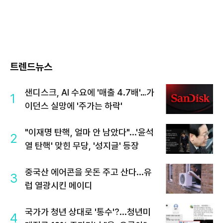
트렌드뉴스
샌디스크, AI 수요에 '매출 4.7배'…가
1
이던스 실망에 '주가는 하락'
"이재명 탄핵, 얼마 안 남았다"...'윤석
2
열 탄핵' 맞힌 무당, '성지글' 등장
중국산 에어콘을 웃돈 주고 산다...유
3
럽 열광시킨 메이디
국가가 청년 상대로 '통수'?...청년미
4