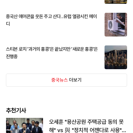
중국산 에어콘을 웃돈 주고 산다...유럽 열광시킨 메이
디
스티븐 로치 '과거의 홍콩'은 끝났지만 '새로운 홍콩'은
진행중
중국뉴스
더보기
추천기사
오세훈 "용산공원 주택공급 동의 못
해" vs 與 "정치적 어젠다로 사용"