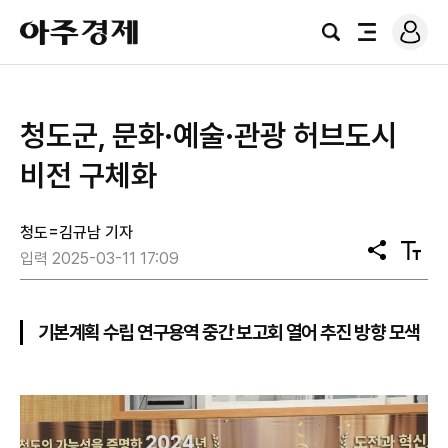
로
아
그
검
전
주
인
색
체
경
메
제
뉴
청도군, 문화·예술·관광 허브도시
비전 구체화
청도=김규남 기자
공
텍
입력 2025-03-11 17:09
유
스
트
크
기
기본계획 수립 연구용역 중간 보고회 열어 추진 방향 모색