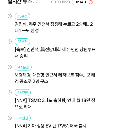
실시간 뉴스
08.08 19:23
UPDATE
15분전
김민석, 제주·인천서 정청래 누르고 2승째…2
대1 구도 완성
18분전
[속보] 김민석, 與전당대회 제주·인천 당원투표
서 승리
44분전
보령해경, 대천항 인근서 레저보트 침수…군·해
경 공조로 2명 구조
1시간전
[NNA] TSMC 3나노 출하량, 연내 월 18만 장
으로 확대
1시간전
[NNA] 기아 상용 EV 밴 'PV5', 태국 출시