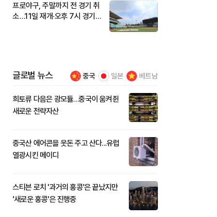
프로야구, 주말까지 전 경기 취
소…11일 재개·오후 7시 경기
시작
글로벌 뉴스
중국
일본
베트남
희토류 다음은 광모듈…중국이 움켜쥔
새로운 전략자산
중국산 에어콘을 웃돈 주고 산다...유럽
열광시킨 메이디
스티븐 로치 '과거의 홍콩'은 끝났지만
'새로운 홍콩'은 진행중