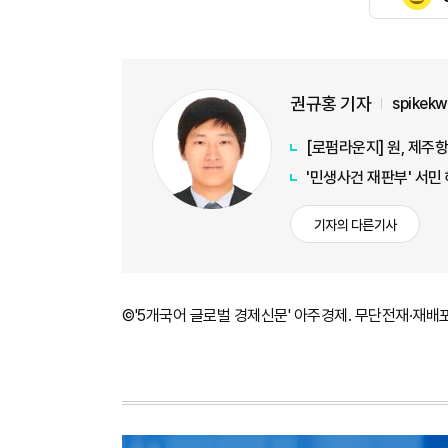
권규홍 기자
spikek
[로펌라운지] 원, 제주항
'민생사건 재판부' 서민
기자의 다른기사
©'5개국어 글로벌 경제신문' 아주경제. 무단전재·재배