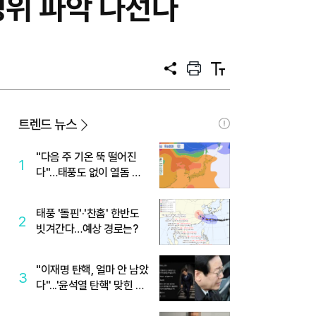
경위 파악 나선다
공
프
텍
유
린
스
트
트
크
기
트렌드 뉴스
"다음 주 기온 뚝 떨어진
1
다"…태풍도 없이 열돔 박
살 낸 '이것'
태풍 '돌핀'·'찬홈' 한반도
2
빗겨간다…예상 경로는?
"이재명 탄핵, 얼마 안 남았
3
다"...'윤석열 탄핵' 맞힌 무
당, '성지글' 등장