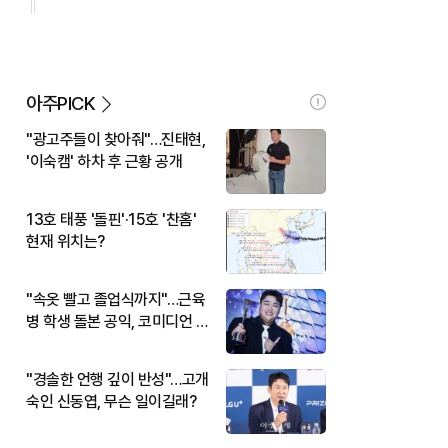
아주PICK
"광고주들이 찾아줘"…진태현,
'이숙캠' 하차 후 근황 공개
13호 태풍 '돌핀'·15호 '찬홈'
현재 위치는?
"속옷 빨고 졸업식까지"…근육
병 학생 돌본 공익, 코미디언 김
규원이었다
"경솔한 언행 깊이 반성"…고개
숙인 신동엽, 무슨 일이길래?