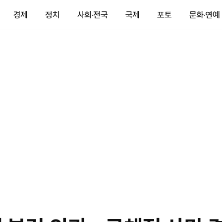
경제
정치
사회·전국
국제
포토
문화·연예