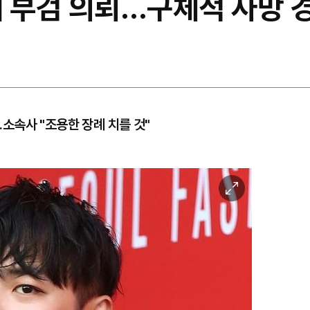
에 부검 의뢰…구체적 사망 
..소속사 "조용한 장례 치를 것"
이
미
지
확
대