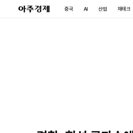
아
중국
AI
산업
재테크
주
경
제