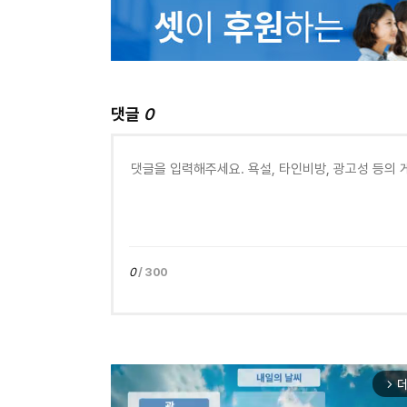
댓글
0
0
/ 300
더
arrow_forward_ios