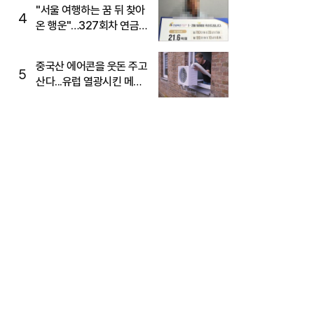
"서울 여행하는 꿈 뒤 찾아
4
온 행운"…327회차 연금
복권720+ 당첨번호조회
주목
중국산 에어콘을 웃돈 주고
5
산다...유럽 열광시킨 메이
디