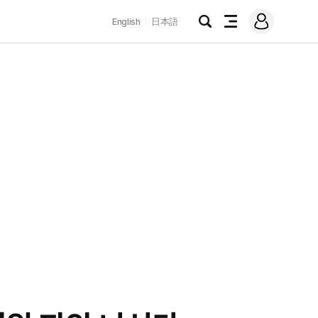
로
English
日本語
그
검
전
인
색
체
메
뉴