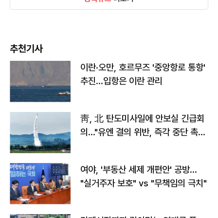
추천기사
이란·오만, 호르무즈 '중앙항로 통항'
추진…입항은 이란 관리
靑, 北 탄도미사일에 안보실 긴급회
의…"유엔 결의 위반, 즉각 중단 촉
구"
여야, '부동산 세제 개편안' 공방…
"실거주자 보호" vs "무책임의 극치"