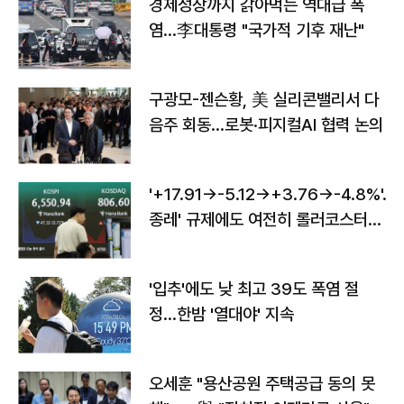
경제성장까지 갉아먹는 역대급 폭
염…李대통령 "국가적 기후 재난"
구광모-젠슨황, 美 실리콘밸리서 다
음주 회동…로봇·피지컬AI 협력 논의
'+17.91→-5.12→+3.76→-4.8%'…'
종레' 규제에도 여전히 롤러코스터
타는 코스피
'입추'에도 낮 최고 39도 폭염 절
정…한밤 '열대야' 지속
오세훈 "용산공원 주택공급 동의 못