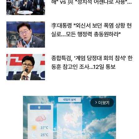
해" vs 與 "정치적 어젠다로 사용"
맞불
李대통령 "외신서 보던 폭염 상황 현
실로…모든 행정력 총동원하라"
종합특검, '계엄 당정대 회의 참석' 한
동훈 참고인 조사...12일 통보
더보기
arrow_forward_ios