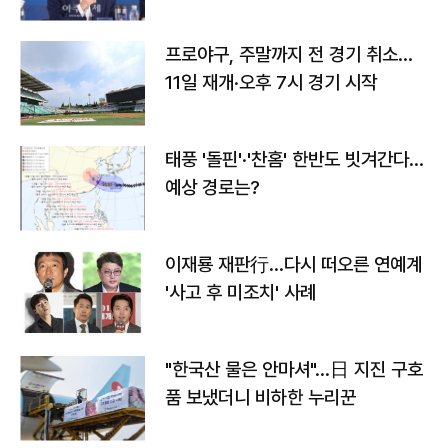
프로야구, 주말까지 전 경기 취소…
11일 재개·오후 7시 경기 시작
태풍 '돌핀'·'찬홈' 한반도 빗겨간다…
예상 경로는?
이재룡 재판行…다시 떠오른 연예계
'사고 후 미조치' 사례
"한국산 물은 안마셔"…日 지진 구호
품 보냈더니 비하한 누리꾼