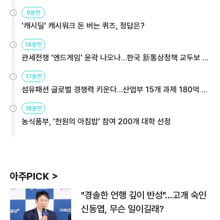
9분전
'캐시딜' 캐시워크 돈 버는 퀴즈, 정답은?
14분전
관세전쟁 '엔드게임' 윤곽 나오나…한국 新통상정책 교두보 활
용해야
17분전
섬유패션 글로벌 경쟁력 키운다…산업부 15개 과제 180억 지
원
18분전
농식품부, '천원의 아침밥' 참여 200개 대학 선정
아주PICK >
"경솔한 언행 깊이 반성"…고개 숙인
신동엽, 무슨 일이길래?