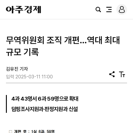
로
아
그
검
전
주
인
색
체
경
메
제
뉴
무역위원회 조직 개편…역대 최대
규모 기록
김유진 기자
공
텍
입력 2025-03-11 11:00
유
스
트
크
기
4과 43명서 6과 59명으로 확대
덤핑조사지원과·판정지원과 신설