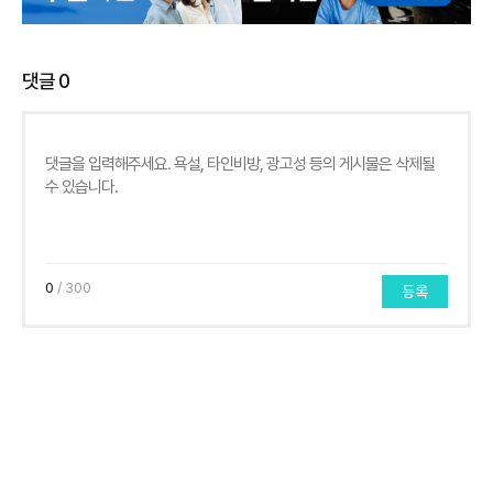
댓글
0
0
/ 300
등록