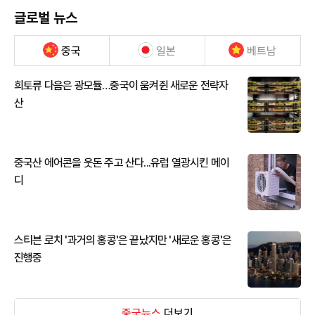
글로벌 뉴스
중국
일본
베트남
희토류 다음은 광모듈…중국이 움켜쥔 새로운 전략자
산
중국산 에어콘을 웃돈 주고 산다...유럽 열광시킨 메이
디
스티븐 로치 '과거의 홍콩'은 끝났지만 '새로운 홍콩'은
진행중
중국뉴스
더보기