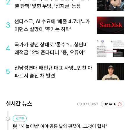
2
열 탄핵' 맞힌 무당, '성지글' 등장
샌디스크, AI 수요에 '매출 4.7배'…가
3
이던스 실망에 '주가는 하락'
국가가 청년 상대로 '통수'?...청년미
4
래적금 12% 준다더니 "응, 오류야"
신남성연대 배인규 대표 사망…인천 아
5
파트서 숨진 채 발견
실시간 뉴스
08.07 08:57
UPDATE
4분전
與 "'하늘이법' 여야 공동 발의 괜찮아…그것이 협치"