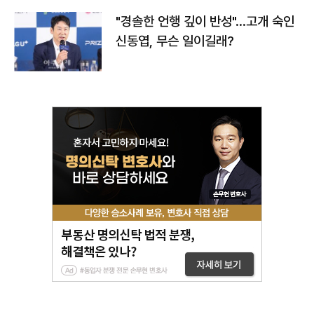
"경솔한 언행 깊이 반성"…고개 숙인
신동엽, 무슨 일이길래?