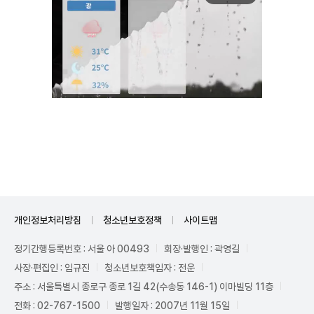
Unmute
개인정보처리방침
청소년보호정책
사이트맵
정기간행등록번호 : 서울 아 00493
회장·발행인 : 곽영길
사장·편집인 : 임규진
청소년보호책임자 : 전운
주소 : 서울특별시 종로구 종로 1길 42(수송동 146-1) 이마빌딩 11층
전화 : 02-767-1500
발행일자 : 2007년 11월 15일