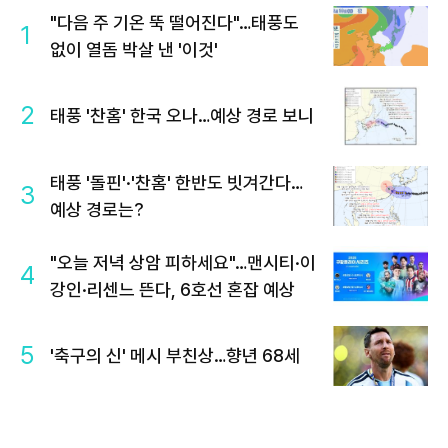
"다음 주 기온 뚝 떨어진다"…태풍도
1
없이 열돔 박살 낸 '이것'
2
태풍 '찬홈' 한국 오나…예상 경로 보니
태풍 '돌핀'·'찬홈' 한반도 빗겨간다…
3
예상 경로는?
"오늘 저녁 상암 피하세요"…맨시티·이
4
강인·리센느 뜬다, 6호선 혼잡 예상
5
'축구의 신' 메시 부친상…향년 68세