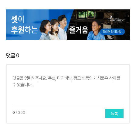
댓글
0
0
/ 300
등록