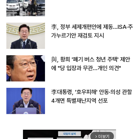
李, 정부 세제개편안에 제동…ISA·주
가누르기안 재검토 지시
與, 황희 '폐기 버스 청년 주택' 제안
에 "당 입장과 무관…개인 의견"
李대통령, '호우피해' 안동·의성 관할
4개면 특별재난지역 선포
더보기
arrow_forward_ios