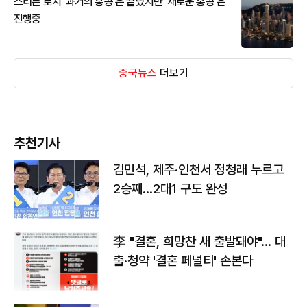
스티븐 로치 '과거의 홍콩'은 끝났지만 '새로운 홍콩'은
진행중
중국뉴스
더보기
추천기사
김민석, 제주·인천서 정청래 누르고
2승째…2대1 구도 완성
李 "결혼, 희망찬 새 출발돼야"… 대
출·청약 '결혼 페널티' 손본다