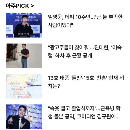
아주PICK >
임영웅, 데뷔 10주년…"난 늘 부족한
사람이었다"
"광고주들이 찾아줘"…진태현, '이숙
캠' 하차 후 근황 공개
13호 태풍 '돌핀'·15호 '찬홈' 현재 위
치는?
"속옷 빨고 졸업식까지"…근육병 학
생 돌본 공익, 코미디언 김규원이었
다