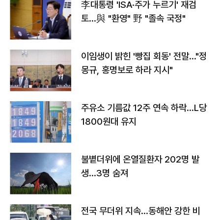
李대통령 'ISA·주가 누르기' 재검
토…與 "환영" 野 "졸속 국정"
이임생이 밝힌 '빵집 회동' 전말…"정
몽규, 홍명보로 하라 지시"
주유소 기름값 12주 연속 하락…L당
1800원대 유지
불볕더위에 온열질환자 202명 발
생…3명 숨져
전국 무더위 지속…동해안 강한 비