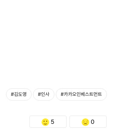
#김도영
#인사
#카카오인베스트먼트
5
0