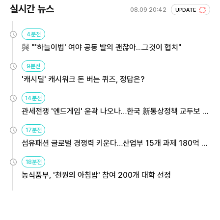
실시간 뉴스
08.09 20:42
UPDATE
4분전
與 "'하늘이법' 여야 공동 발의 괜찮아…그것이 협치"
9분전
'캐시딜' 캐시워크 돈 버는 퀴즈, 정답은?
14분전
관세전쟁 '엔드게임' 윤곽 나오나…한국 新통상정책 교두보 활
용해야
17분전
섬유패션 글로벌 경쟁력 키운다…산업부 15개 과제 180억 지
원
18분전
농식품부, '천원의 아침밥' 참여 200개 대학 선정