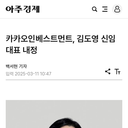
로
아
그
검
전
주
인
색
체
경
메
제
뉴
카카오인베스트먼트, 김도영 신임
대표 내정
백서현 기자
공
텍
입력 2025-03-11 10:47
유
스
트
크
기