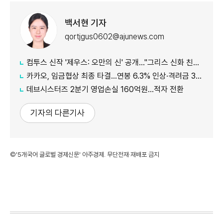
백서현 기자
qortjgus0602@ajunews.com
컴투스 신작 '제우스: 오만의 신' 공개…"그리스 신화 친숙함에 신선함 더했다"
카카오, 임금협상 최종 타결…연봉 6.3% 인상·격려금 300만원
데브시스터즈 2분기 영업손실 160억원…적자 전환
기자의 다른기사
©'5개국어 글로벌 경제신문' 아주경제. 무단전재·재배포 금지