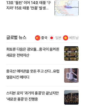
13호 '돌핀' 이어 14호 태풍 '구
지라'·15호 태풍 '찬홈' 발생…
현재 위치와 이동경로는?
글로벌 뉴스
중국
일본
베트남
희토류 다음은 광모듈…중국이 움켜쥔
새로운 전략자산
중국산 에어콘을 웃돈 주고 산다...유럽
열광시킨 메이디
스티븐 로치 '과거의 홍콩'은 끝났지만
'새로운 홍콩'은 진행중