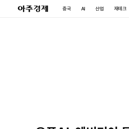
아
중국
AI
산업
재테크
주
경
제