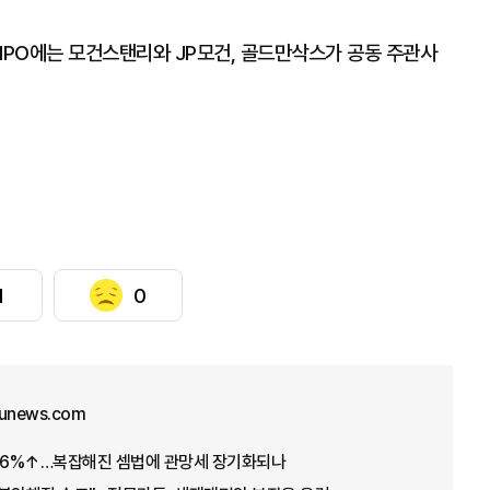
의 IPO에는 모건스탠리와 JP모건, 골드만삭스가 공동 주관사
1
0
junews.com
.26%↑…복잡해진 셈법에 관망세 장기화되나