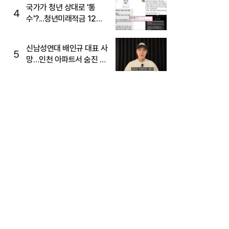
국가가 청년 상대로 '통
4
수'?...청년미래적금 12%
준다더니 "응, 오류야"
신남성연대 배인규 대표 사
5
망…인천 아파트서 숨진 채
발견