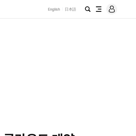
로
English
日本語
그
검
전
인
색
체
메
뉴