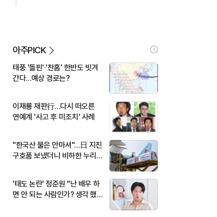
아주PICK
태풍 '돌핀'·'찬홈' 한반도 빗겨
간다…예상 경로는?
이재룡 재판行…다시 떠오른
연예계 '사고 후 미조치' 사례
"한국산 물은 안마셔"…日 지진
구호품 보냈더니 비하한 누리
꾼
'태도 논란' 정준원 "난 배우 하
면 안 되는 사람인가? 생각 했
다"