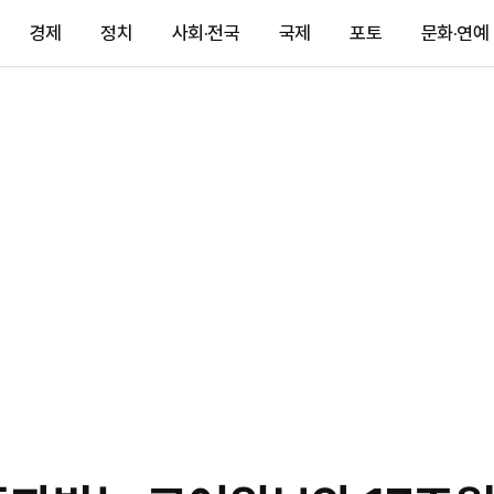
경제
정치
사회·전국
국제
포토
문화·연예