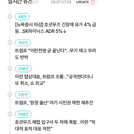
실시간 뉴스
08.07 07:04
UPDATE
8분전
[뉴욕증시 마감] 호르무즈 긴장에 유가 4% 급
등…SK하이닉스 ADR 5%↓
16분전
트럼프 "이란전쟁 곧 끝난다"…무기 재고 우려
도 반박
23분전
이란 협상대표, 트럼프 조롱…"공격한다더니
또 취소, 쇼 외교"
31분전
트럼프, '원정 출산' 아기 시민권 제한 재추진
39분전
호르무즈 해협 입구서 두 차례 폭발…이란 "적
대적 표적 대응 작전"