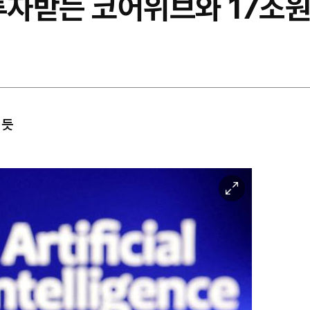
 투자받는 코어위브와 17조
 듯
이
미
지
확
대