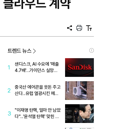
원 클라우드 계약
공
프
텍
유
린
스
트
트
크
기
트렌드 뉴스
샌디스크, AI 수요에 '매출
1
4.7배'…가이던스 실망에
'주가는 하락'
중국산 에어콘을 웃돈 주고
2
산다...유럽 열광시킨 메이
디
"이재명 탄핵, 얼마 안 남았
3
다"...'윤석열 탄핵' 맞힌 무
당, '성지글' 등장