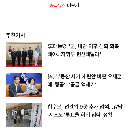
중국뉴스
더보기
추천기사
李대통령 "군, 내란 이후 신뢰 회복
해야…지휘부 헌신해달라"
與, 부동산 세제 개편안 비판 오세훈
에 '맹공'…"공급 억제기"
합수본, 선관위 9곳 추가 압색…강남
·서초도 '투표율 허위 입력' 정황