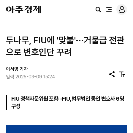
로
아
그
검
전
주
인
색
체
경
메
제
뉴
두나무, FIU에 '맞불'···거물급 전관
으로 변호인단 꾸려
이서영 기자
공
텍
입력 2025-03-09 15:24
유
스
트
크
기
FIU 정책자문위원 포함···FIU, 법무법인 동인 변호사 6명
구성