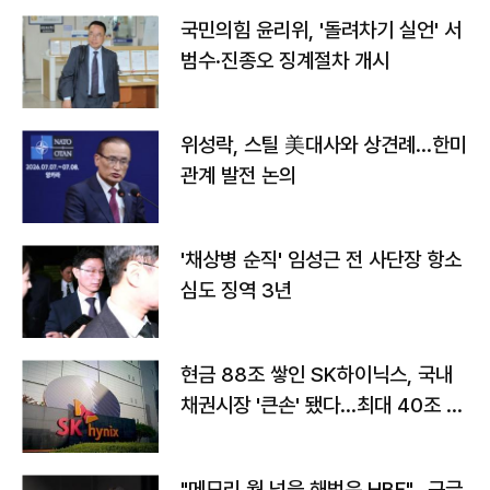
국민의힘 윤리위, '돌려차기 실언' 서
범수·진종오 징계절차 개시
위성락, 스틸 美대사와 상견례…한미
관계 발전 논의
'채상병 순직' 임성근 전 사단장 항소
심도 징역 3년
현금 88조 쌓인 SK하이닉스, 국내
채권시장 '큰손' 됐다…최대 40조 투
자
"메모리 월 넘을 해법은 HBF"…구글