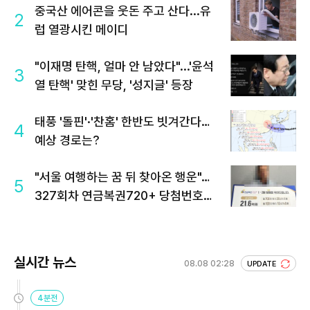
중국산 에어콘을 웃돈 주고 산다...유
2
럽 열광시킨 메이디
"이재명 탄핵, 얼마 안 남았다"...'윤석
3
열 탄핵' 맞힌 무당, '성지글' 등장
태풍 '돌핀'·'찬홈' 한반도 빗겨간다…
4
예상 경로는?
"서울 여행하는 꿈 뒤 찾아온 행운"…
5
327회차 연금복권720+ 당첨번호조
회 주목
실시간 뉴스
08.08 02:28
UPDATE
4분전