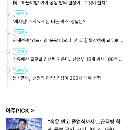
與 "'하늘이법' 여야 공동 발의 괜찮아…그것이 협치"
9분전
'캐시딜' 캐시워크 돈 버는 퀴즈, 정답은?
14분전
관세전쟁 '엔드게임' 윤곽 나오나…한국 新통상정책 교두보 활
용해야
17분전
섬유패션 글로벌 경쟁력 키운다…산업부 15개 과제 180억 지
원
18분전
농식품부, '천원의 아침밥' 참여 200개 대학 선정
아주PICK >
"속옷 빨고 졸업식까지"…근육병 학
생 돌본 공익, 코미디언 김규원이었