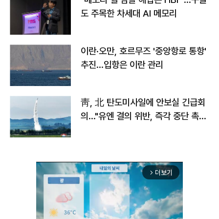
도 주목한 차세대 AI 메모리
이란·오만, 호르무즈 '중앙항로 통항'
추진…입항은 이란 관리
靑, 北 탄도미사일에 안보실 긴급회
의…"유엔 결의 위반, 즉각 중단 촉
구"
더보기
arrow_forward_ios