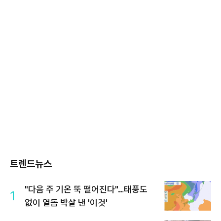
트렌드뉴스
"다음 주 기온 뚝 떨어진다"…태풍도
1
없이 열돔 박살 낸 '이것'