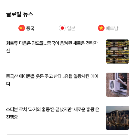
글로벌 뉴스
중국
일본
베트남
희토류 다음은 광모듈…중국이 움켜쥔 새로운 전략자
산
중국산 에어콘을 웃돈 주고 산다...유럽 열광시킨 메이
디
스티븐 로치 '과거의 홍콩'은 끝났지만 '새로운 홍콩'은
진행중