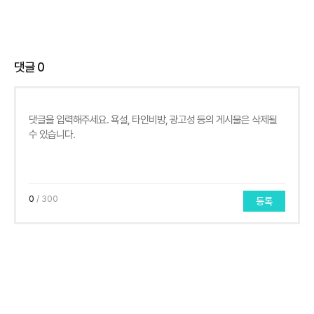
댓글
0
0
/ 300
등록