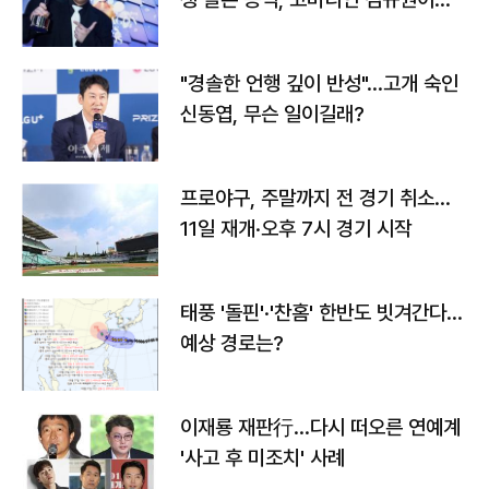
다
"경솔한 언행 깊이 반성"…고개 숙인
신동엽, 무슨 일이길래?
프로야구, 주말까지 전 경기 취소…
11일 재개·오후 7시 경기 시작
태풍 '돌핀'·'찬홈' 한반도 빗겨간다…
예상 경로는?
이재룡 재판行…다시 떠오른 연예계
'사고 후 미조치' 사례