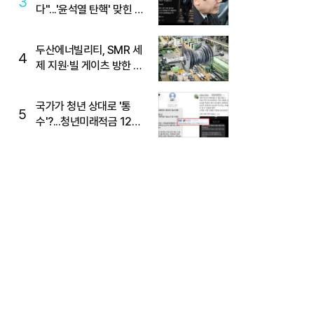
3
다"...'윤석열 탄핵' 맞힌 무
당, '성지글' 등장
두산에너빌리티, SMR 세
4
제 지원·빌 게이츠 방한 기
대에 5%대 강세
국가가 청년 상대로 '통
5
수'?...청년미래적금 12%
준다더니 "응, 오류야"