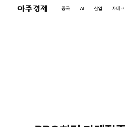
아
중국
AI
산업
재테크
주
경
제