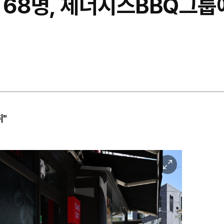
68명, 제너시스BBQ그룹에
취"
이
미
지
확
대