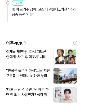
12분전
美 메모리주 급락, 코스피 덮쳤다…외신 "추가
상승 동력 의문"
아주PICK
이재룡 재판行…다시 떠오른
연예계 '사고 후 미조치' 사례
"한국산 물은 안마셔"…日 지진
구호품 보냈더니 비하한 누리
꾼
'태도 논란' 정준원 "난 배우 하
면 안 되는 사람인가? 생각 했
다"