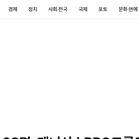
경제
정치
사회·전국
국제
포토
문화·연예