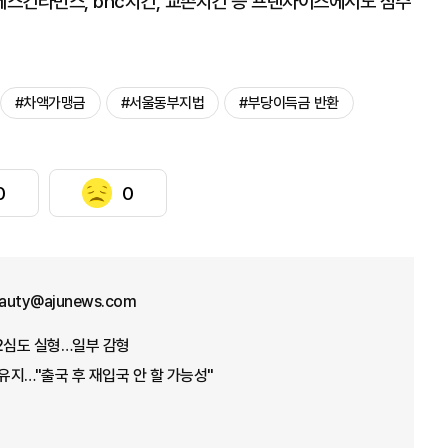
스킨라빈스, bhc치킨, 교촌치킨 등 프랜차이즈에서도 점주
#차액가맹금
#서울동부지법
#부당이득금 반환
0
0
eauty@ajunews.com
2심도 실형…일부 감형
 유지…"출국 후 재입국 안 할 가능성"