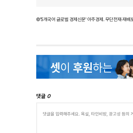
©'5개국어 글로벌 경제신문' 아주경제. 무단전재·재배
댓글
0