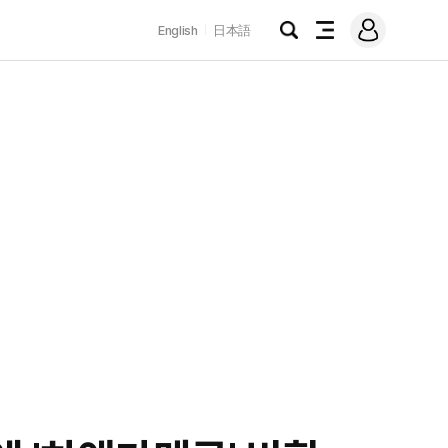
로
English
日本語
그
검
전
인
색
체
메
뉴