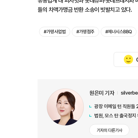
유통업계 내 피자헛과 롯데슈퍼·롯데프레시와 베
들의 차액가맹금 반환 소송이 빗발치고 있다.
#가맹사업법
#가맹점주
#제너시스BBQ
원은미 기자
silverb
광장 이메일 턴 직원들 
법원, 모스 탄 출국정지
기자의 다른기사