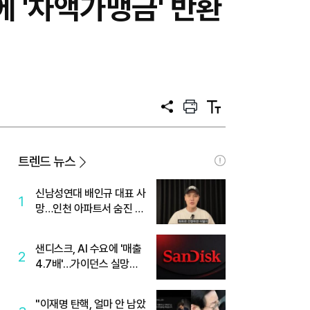
 '차액가맹금' 반환
공
프
텍
유
린
스
트
트
크
기
트렌드 뉴스
신남성연대 배인규 대표 사
1
망…인천 아파트서 숨진 채
발견
샌디스크, AI 수요에 '매출
2
4.7배'…가이던스 실망에
'주가는 하락'
"이재명 탄핵, 얼마 안 남았