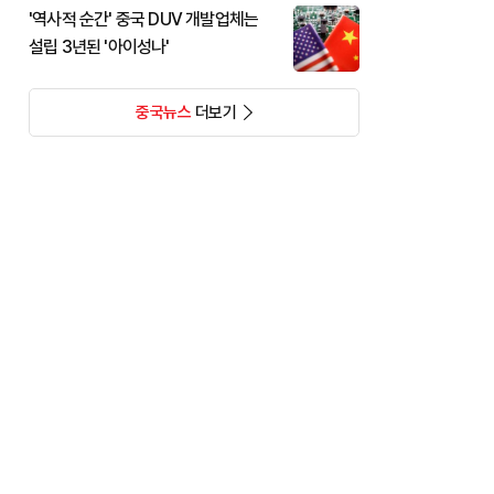
'역사적 순간' 중국 DUV 개발업체는
설립 3년된 '아이성나'
중국뉴스
더보기