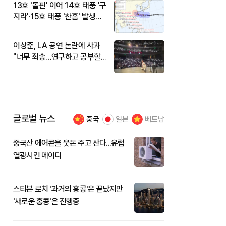
13호 '돌핀' 이어 14호 태풍 '구
지라'·15호 태풍 '찬홈' 발생…
현재 위치와 이동경로는?
이상준, LA 공연 논란에 사과
"너무 죄송…연구하고 공부할
것"
글로벌 뉴스
중국
일본
베트남
중국산 에어콘을 웃돈 주고 산다...유럽
열광시킨 메이디
스티븐 로치 '과거의 홍콩'은 끝났지만
'새로운 홍콩'은 진행중