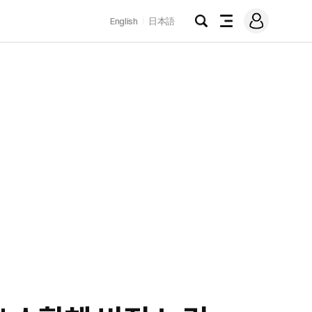
로
English
日本語
그
검
전
인
색
체
메
뉴