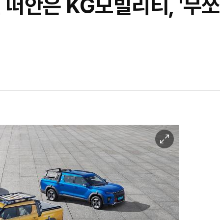
 떠안은 KG모빌리티, '무쏘
이
미
지
확
대