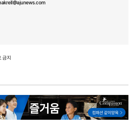
hakrell@ajunews.com
포 금지