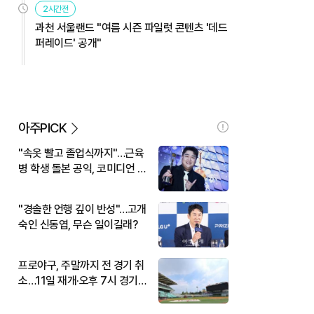
2시간전
과천 서울랜드 "여름 시즌 파일럿 콘텐츠 '데드
퍼레이드' 공개"
아주PICK
"속옷 빨고 졸업식까지"…근육
병 학생 돌본 공익, 코미디언 김
규원이었다
"경솔한 언행 깊이 반성"…고개
숙인 신동엽, 무슨 일이길래?
프로야구, 주말까지 전 경기 취
소…11일 재개·오후 7시 경기
시작