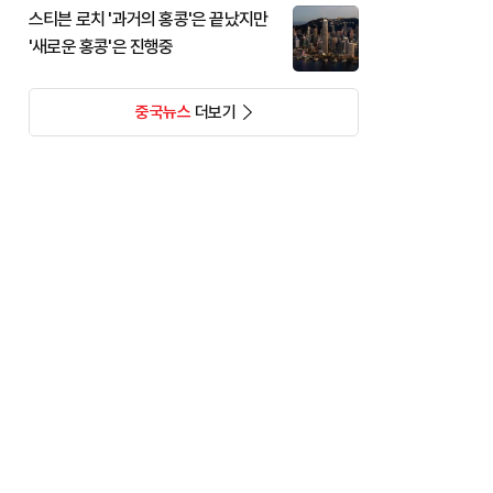
스티븐 로치 '과거의 홍콩'은 끝났지만
'새로운 홍콩'은 진행중
중국뉴스
더보기