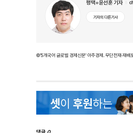
평택=윤선훈 기자
c
기자의 다른기사
©'5개국어 글로벌 경제신문' 아주경제. 무단전재·재배
댓글
0