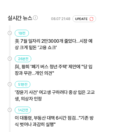
실시간 뉴스
08.07 21:48
UPDATE
1분전
美 7월 일자리 2만3000개 줄었다…시장 예
상 크게 밑돈 '고용 쇼크'
26분전
與, 황희 '폐기 버스 청년 주택' 제안에 "당 입
장과 무관…개인 의견"
51분전
'장윤기 사건' 여고생 구하려다 중상 입은 고교
생, 의상자 인정
1시간전
이 대통령, 부동산 대책 6시간 점검…"기존 방
식 벗어나 과감히 실행"