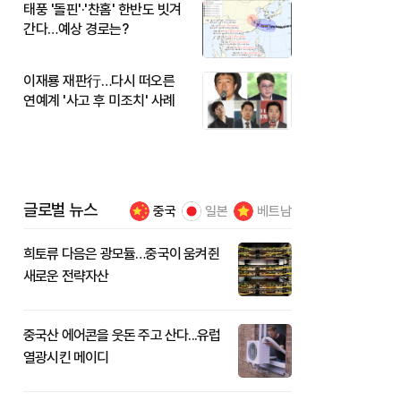
태풍 '돌핀'·'찬홈' 한반도 빗겨
간다…예상 경로는?
이재룡 재판行…다시 떠오른
연예계 '사고 후 미조치' 사례
글로벌 뉴스
중국
일본
베트남
희토류 다음은 광모듈…중국이 움켜쥔
새로운 전략자산
중국산 에어콘을 웃돈 주고 산다...유럽
열광시킨 메이디