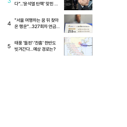
3
다"...'윤석열 탄핵' 맞힌 무
당, '성지글' 등장
"서울 여행하는 꿈 뒤 찾아
4
온 행운"…327회차 연금
복권720+ 당첨번호조회
주목
태풍 '돌핀'·'찬홈' 한반도
5
빗겨간다…예상 경로는?