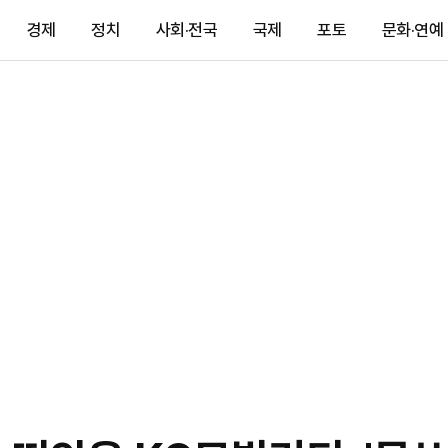
경제
정치
사회·전국
국제
포토
문화·연예