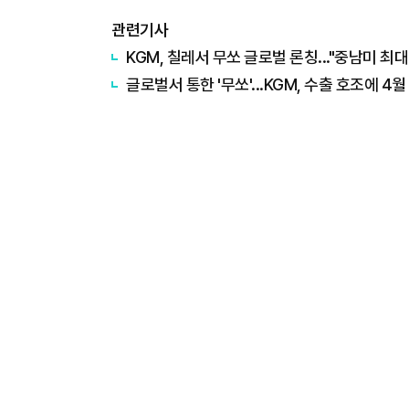
관련기사
KGM, 칠레서 무쏘 글로벌 론칭..."중남미 최대
글로벌서 통한 '무쏘'...KGM, 수출 호조에 4