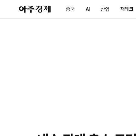
아
중국
AI
산업
재테크
주
경
제