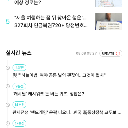
예상 경로는?
"서울 여행하는 꿈 뒤 찾아온 행운"…
5
327회차 연금복권720+ 당첨번호조
회 주목
실시간 뉴스
08.08 05:27
UPDATE
4분전
與 "'하늘이법' 여야 공동 발의 괜찮아…그것이 협치"
9분전
'캐시딜' 캐시워크 돈 버는 퀴즈, 정답은?
14분전
관세전쟁 '엔드게임' 윤곽 나오나…한국 新통상정책 교두보 활
용해야
17분전