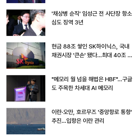
'채상병 순직' 임성근 전 사단장 항소
심도 징역 3년
현금 88조 쌓인 SK하이닉스, 국내
채권시장 '큰손' 됐다…최대 40조 투
자
"메모리 월 넘을 해법은 HBF"…구글
도 주목한 차세대 AI 메모리
이란·오만, 호르무즈 '중앙항로 통항'
추진…입항은 이란 관리