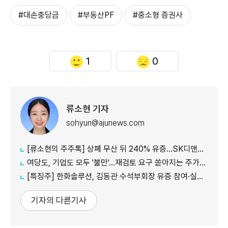
#대손충당금
#부동산PF
#중소형 증권사
1
0
류소현 기자
sohyun@ajunews.com
[류소현의 주주톡] 상폐 무산 뒤 240% 유증…SK디앤디는 주주를 설득했나?
여당도, 기업도 모두 '불만'...재검토 요구 쏟아지는 주가누르기 방지 세제개편안
[특징주] 한화솔루션, 김동관 수석부회장 유증 참여·실적 개선 기대에 16% 강세
기자의 다른기사