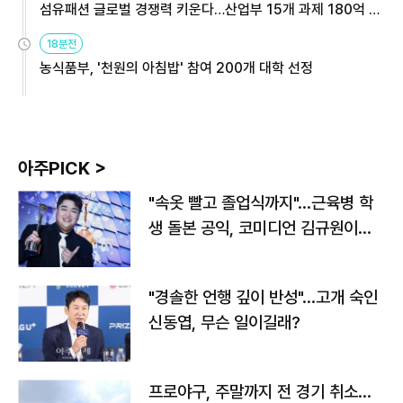
섬유패션 글로벌 경쟁력 키운다…산업부 15개 과제 180억 지
원
18분전
농식품부, '천원의 아침밥' 참여 200개 대학 선정
아주PICK >
"속옷 빨고 졸업식까지"…근육병 학
생 돌본 공익, 코미디언 김규원이었
다
"경솔한 언행 깊이 반성"…고개 숙인
신동엽, 무슨 일이길래?
프로야구, 주말까지 전 경기 취소…