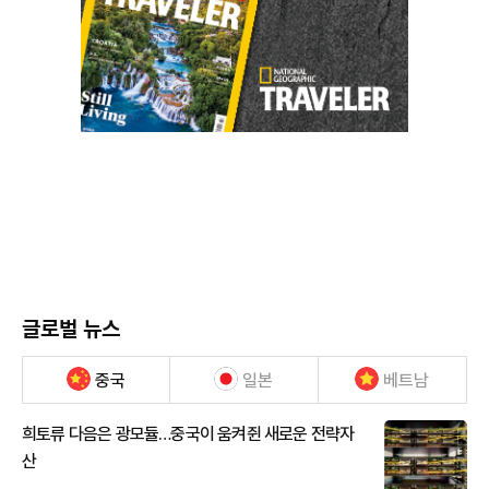
글로벌 뉴스
중국
일본
베트남
희토류 다음은 광모듈…중국이 움켜쥔 새로운 전략자
산