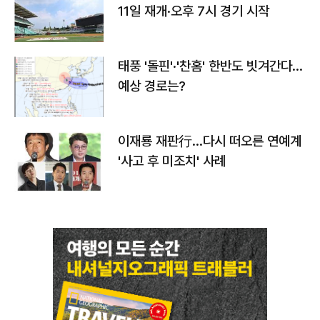
11일 재개·오후 7시 경기 시작
태풍 '돌핀'·'찬홈' 한반도 빗겨간다…
예상 경로는?
이재룡 재판行…다시 떠오른 연예계
'사고 후 미조치' 사례