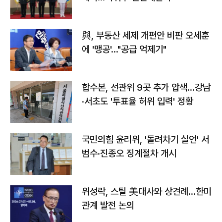
與, 부동산 세제 개편안 비판 오세훈
에 '맹공'…"공급 억제기"
합수본, 선관위 9곳 추가 압색…강남
·서초도 '투표율 허위 입력' 정황
국민의힘 윤리위, '돌려차기 실언' 서
범수·진종오 징계절차 개시
위성락, 스틸 美대사와 상견례…한미
관계 발전 논의