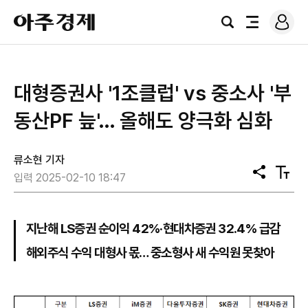
로
아
그
검
전
주
인
색
체
경
메
제
뉴
대형증권사 '1조클럽' vs 중소사 '부
동산PF 늪'… 올해도 양극화 심화
류소현 기자
공
텍
입력 2025-02-10 18:47
유
스
트
크
기
지난해 LS증권 순이익 42%·현대차증권 32.4% 급감
해외주식 수익 대형사 몫… 중소형사 새 수익원 못찾아