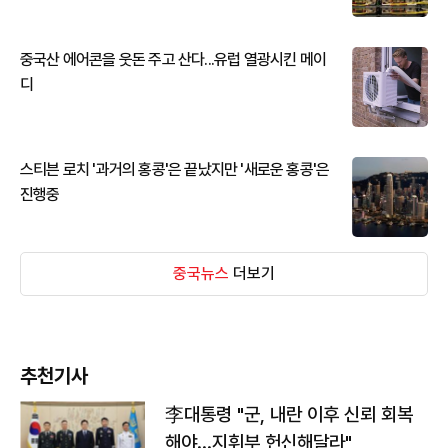
중국산 에어콘을 웃돈 주고 산다...유럽 열광시킨 메이
디
스티븐 로치 '과거의 홍콩'은 끝났지만 '새로운 홍콩'은
진행중
중국뉴스
더보기
추천기사
李대통령 "군, 내란 이후 신뢰 회복
해야…지휘부 헌신해달라"