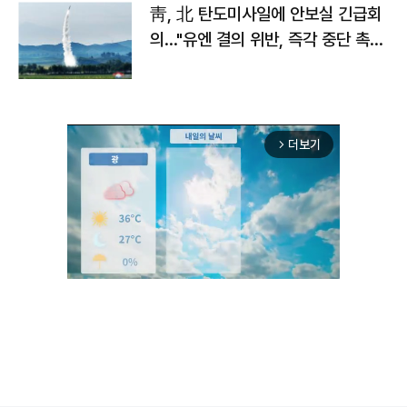
靑, 北 탄도미사일에 안보실 긴급회
의…"유엔 결의 위반, 즉각 중단 촉
구"
더보기
arrow_forward_ios
Unmute