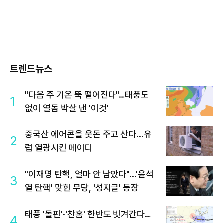
트렌드뉴스
"다음 주 기온 뚝 떨어진다"…태풍도
1
없이 열돔 박살 낸 '이것'
중국산 에어콘을 웃돈 주고 산다...유
2
럽 열광시킨 메이디
"이재명 탄핵, 얼마 안 남았다"...'윤석
3
열 탄핵' 맞힌 무당, '성지글' 등장
태풍 '돌핀'·'찬홈' 한반도 빗겨간다…
4