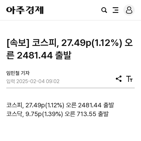
로
아
그
검
전
주
인
색
체
경
메
제
뉴
[속보] 코스피, 27.49p(1.12%) 오
른 2481.44 출발
임민철 기자
공
텍
입력 2025-02-04 09:02
유
스
트
크
기
코스피, 27.49p(1.12%) 오른 2481.44 출발
코스닥, 9.75p(1.39%) 오른 713.55 출발