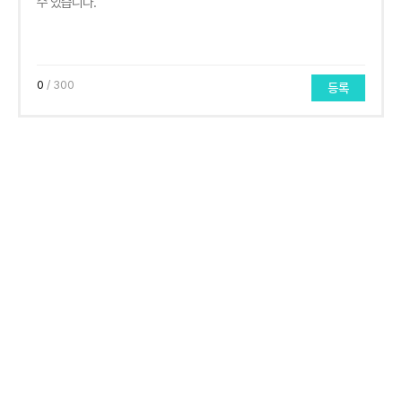
0
/ 300
등록