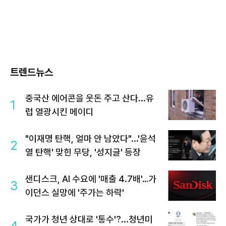
트렌드뉴스
중국산 에어콘을 웃돈 주고 산다...유
1
럽 열광시킨 메이디
"이재명 탄핵, 얼마 안 남았다"...'윤석
2
열 탄핵' 맞힌 무당, '성지글' 등장
샌디스크, AI 수요에 '매출 4.7배'…가
3
이던스 실망에 '주가는 하락'
국가가 청년 상대로 '통수'?...청년미
4