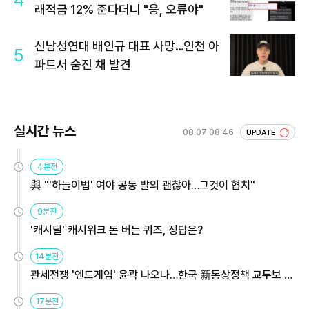
래적금 12% 준다더니 "응, 오류야"
신남성연대 배인규 대표 사망…인천 아
5
파트서 숨진 채 발견
실시간 뉴스
08.07 08:46
UPDATE
4분전
與 "'하늘이법' 여야 공동 발의 괜찮아…그것이 협치"
9분전
'캐시딜' 캐시워크 돈 버는 퀴즈, 정답은?
14분전
관세전쟁 '엔드게임' 윤곽 나오나…한국 新통상정책 교두보 활
용해야
17분전