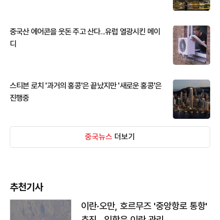
중국산 에어콘을 웃돈 주고 산다...유럽 열광시킨 메이
디
스티븐 로치 '과거의 홍콩'은 끝났지만 '새로운 홍콩'은
진행중
중국뉴스
더보기
추천기사
이란·오만, 호르무즈 '중앙항로 통항'
추진…입항은 이란 관리