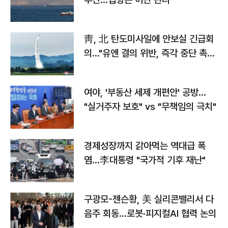
靑, 北 탄도미사일에 안보실 긴급회
의…"유엔 결의 위반, 즉각 중단 촉
구"
여야, '부동산 세제 개편안' 공방…
"실거주자 보호" vs "무책임의 극치"
경제성장까지 갉아먹는 역대급 폭
염…李대통령 "국가적 기후 재난"
구광모-젠슨황, 美 실리콘밸리서 다
음주 회동…로봇·피지컬AI 협력 논의