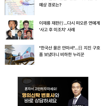
예상 경로는?
이재룡 재판行…다시 떠오른 연예계
'사고 후 미조치' 사례
"한국산 물은 안마셔"…日 지진 구호
품 보냈더니 비하한 누리꾼