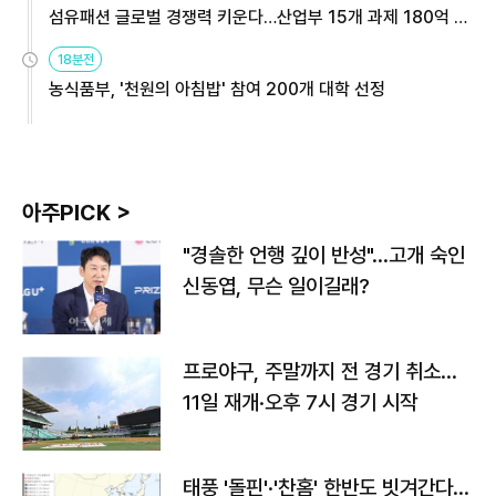
섬유패션 글로벌 경쟁력 키운다…산업부 15개 과제 180억 지
원
18분전
농식품부, '천원의 아침밥' 참여 200개 대학 선정
아주PICK >
"경솔한 언행 깊이 반성"…고개 숙인
신동엽, 무슨 일이길래?
프로야구, 주말까지 전 경기 취소…
11일 재개·오후 7시 경기 시작
태풍 '돌핀'·'찬홈' 한반도 빗겨간다…