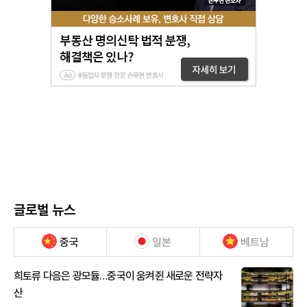
글로벌 뉴스
중국
일본
베트남
희토류 다음은 광모듈…중국이 움켜쥔 새로운 전략자
산