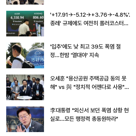
'+17.91→-5.12→+3.76→-4.8%'…'
종레' 규제에도 여전히 롤러코스터
타는 코스피
'입추'에도 낮 최고 39도 폭염 절
정…한밤 '열대야' 지속
오세훈 "용산공원 주택공급 동의 못
해" vs 與 "정치적 어젠다로 사용"
맞불
李대통령 "외신서 보던 폭염 상황 현
실로…모든 행정력 총동원하라"