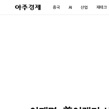
아
중국
AI
산업
재테크
주
경
제