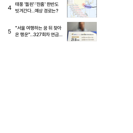
태풍 '돌핀'·'찬홈' 한반도
4
빗겨간다…예상 경로는?
"서울 여행하는 꿈 뒤 찾아
5
온 행운"…327회차 연금
복권720+ 당첨번호조회
주목