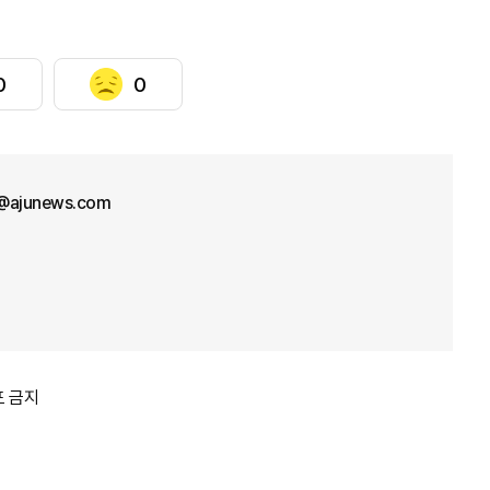
0
0
l@ajunews.com
포 금지