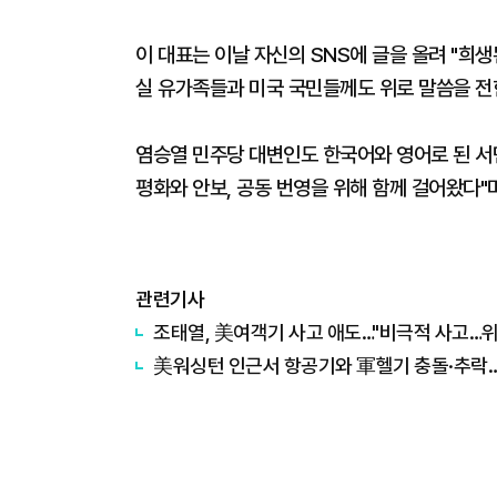
이 대표는 이날 자신의 SNS에 글을 올려 "희생
실 유가족들과 미국 국민들께도 위로 말씀을 전
염승열 민주당 대변인도 한국어와 영어로 된 서
평화와 안보, 공동 번영을 위해 함께 걸어왔다"
관련기사
조태열, 美여객기 사고 애도…"비극적 사고…위
美워싱턴 인근서 항공기와 軍헬기 충돌·추락…