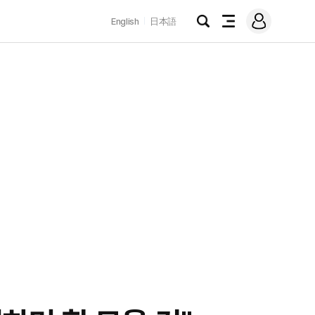
로
English
日本語
그
검
전
인
색
체
메
뉴