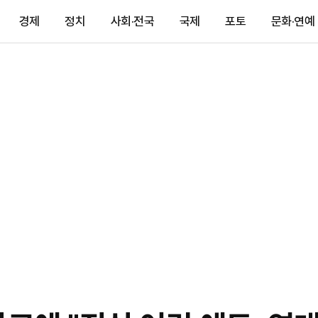
경제
정치
사회·전국
국제
포토
문화·연예