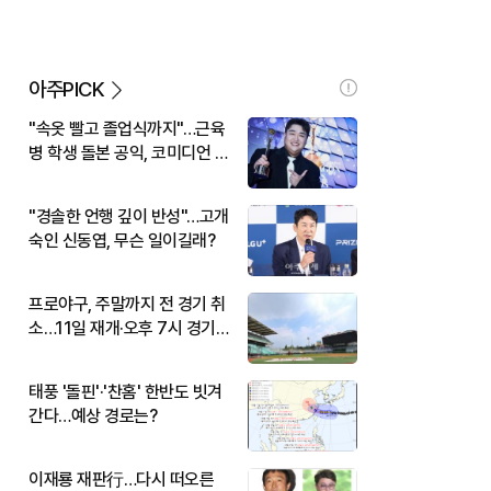
아주PICK
"속옷 빨고 졸업식까지"…근육
병 학생 돌본 공익, 코미디언 김
규원이었다
"경솔한 언행 깊이 반성"…고개
숙인 신동엽, 무슨 일이길래?
프로야구, 주말까지 전 경기 취
소…11일 재개·오후 7시 경기
시작
태풍 '돌핀'·'찬홈' 한반도 빗겨
간다…예상 경로는?
이재룡 재판行…다시 떠오른