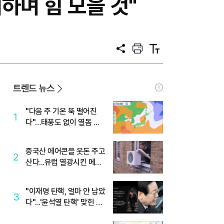
하며 힘 모을 것"
공
프
텍
유
린
스
트
트
크
기
트렌드 뉴스
"다음 주 기온 뚝 떨어진
1
다"…태풍도 없이 열돔 박
살 낸 '이것'
중국산 에어콘을 웃돈 주고
2
산다...유럽 열광시킨 메이
디
"이재명 탄핵, 얼마 안 남았
3
다"...'윤석열 탄핵' 맞힌 무
당, '성지글' 등장