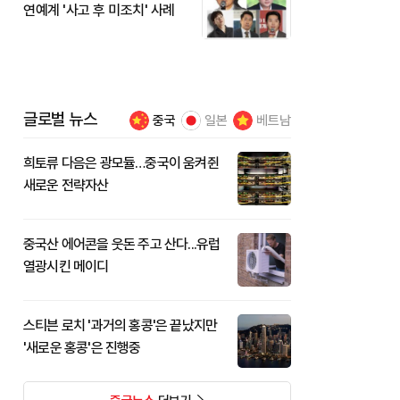
연예계 '사고 후 미조치' 사례
글로벌 뉴스
중국
일본
베트남
희토류 다음은 광모듈…중국이 움켜쥔
새로운 전략자산
중국산 에어콘을 웃돈 주고 산다...유럽
열광시킨 메이디
스티븐 로치 '과거의 홍콩'은 끝났지만
'새로운 홍콩'은 진행중