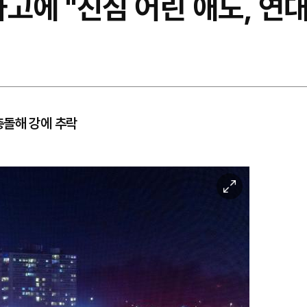
고에 "진심 어린 애도, 연대
충돌해 강에 추락
이
미
지
확
대