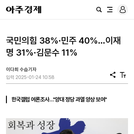
로
아
그
검
전
주
인
색
체
경
메
제
뉴
국민의힘 38%·민주 40%…이재
명 31%·김문수 11%
이다희 수습기자
공
텍
입력 2025-01-24 10:58
유
스
트
크
기
한국갤럽 여론조사…"양대 정당 과열 양상 보여"