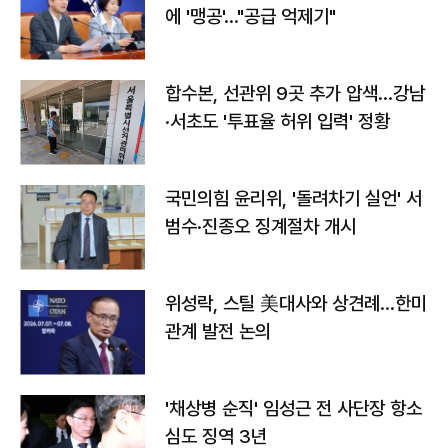
에 '맹공'…"공급 억제기"
합수본, 선관위 9곳 추가 압색…강남
·서초도 '투표율 허위 입력' 정황
국민의힘 윤리위, '돌려차기 실언' 서
범수·진종오 징계절차 개시
위성락, 스틸 美대사와 상견례…한미
관계 발전 논의
'채상병 순직' 임성근 전 사단장 항소
심도 징역 3년