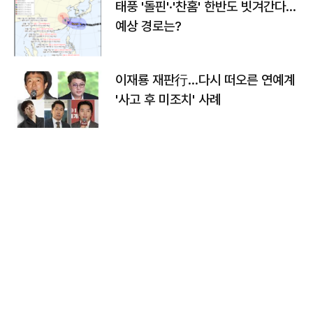
태풍 '돌핀'·'찬홈' 한반도 빗겨간다…
예상 경로는?
이재룡 재판行…다시 떠오른 연예계
'사고 후 미조치' 사례