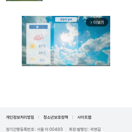
더보기
arrow_forward_ios
Unmute
개인정보처리방침
청소년보호정책
사이트맵
정기간행등록번호 : 서울 아 00493
회장·발행인 : 곽영길