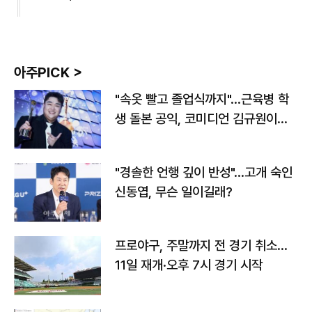
아주PICK >
"속옷 빨고 졸업식까지"…근육병 학
생 돌본 공익, 코미디언 김규원이었
다
"경솔한 언행 깊이 반성"…고개 숙인
신동엽, 무슨 일이길래?
프로야구, 주말까지 전 경기 취소…
11일 재개·오후 7시 경기 시작