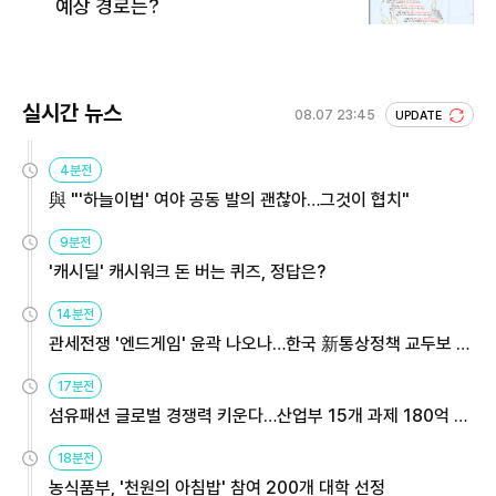
예상 경로는?
실시간 뉴스
08.07 23:45
UPDATE
4분전
與 "'하늘이법' 여야 공동 발의 괜찮아…그것이 협치"
9분전
'캐시딜' 캐시워크 돈 버는 퀴즈, 정답은?
14분전
관세전쟁 '엔드게임' 윤곽 나오나…한국 新통상정책 교두보 활
용해야
17분전
섬유패션 글로벌 경쟁력 키운다…산업부 15개 과제 180억 지
원
18분전
농식품부, '천원의 아침밥' 참여 200개 대학 선정