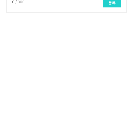
0
/ 300
등록