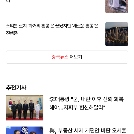
디
스티븐 로치 '과거의 홍콩'은 끝났지만 '새로운 홍콩'은
진행중
중국뉴스
더보기
추천기사
李대통령 "군, 내란 이후 신뢰 회복
해야…지휘부 헌신해달라"
與, 부동산 세제 개편안 비판 오세훈