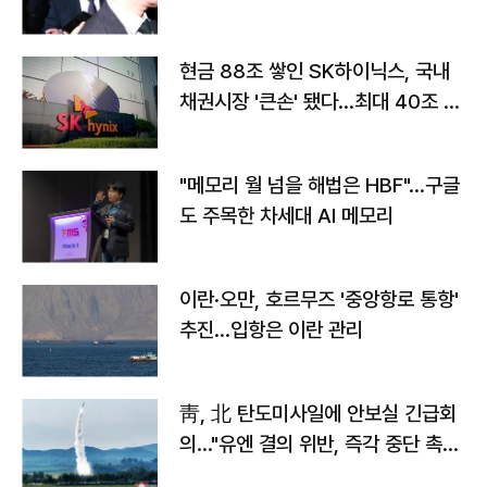
현금 88조 쌓인 SK하이닉스, 국내
채권시장 '큰손' 됐다…최대 40조 투
자
"메모리 월 넘을 해법은 HBF"…구글
도 주목한 차세대 AI 메모리
이란·오만, 호르무즈 '중앙항로 통항'
추진…입항은 이란 관리
靑, 北 탄도미사일에 안보실 긴급회
의…"유엔 결의 위반, 즉각 중단 촉
구"