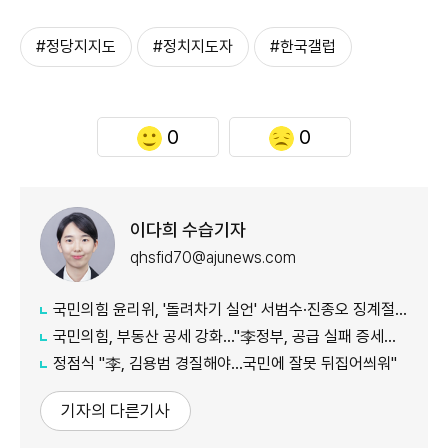
#정당지지도
#정치지도자
#한국갤럽
0
0
이다희 수습기자
qhsfid70@ajunews.com
국민의힘 윤리위, '돌려차기 실언' 서범수·진종오 징계절차 개시
국민의힘, 부동산 공세 강화..."李정부, 공급 실패 증세로 덮으려 해"
정점식 "李, 김용범 경질해야...국민에 잘못 뒤집어씌워"
기자의 다른기사