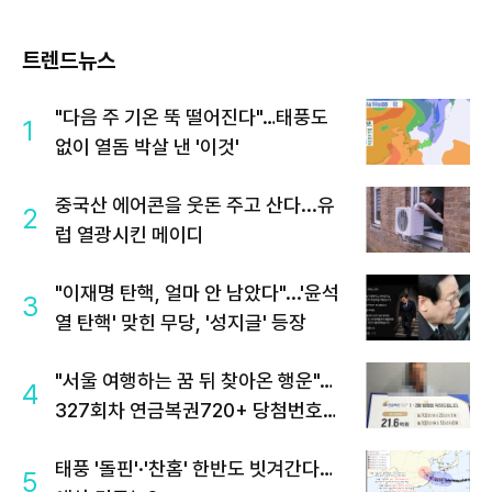
트렌드뉴스
"다음 주 기온 뚝 떨어진다"…태풍도
1
없이 열돔 박살 낸 '이것'
중국산 에어콘을 웃돈 주고 산다...유
2
럽 열광시킨 메이디
"이재명 탄핵, 얼마 안 남았다"...'윤석
3
열 탄핵' 맞힌 무당, '성지글' 등장
"서울 여행하는 꿈 뒤 찾아온 행운"…
4
327회차 연금복권720+ 당첨번호조
회 주목
태풍 '돌핀'·'찬홈' 한반도 빗겨간다…
5