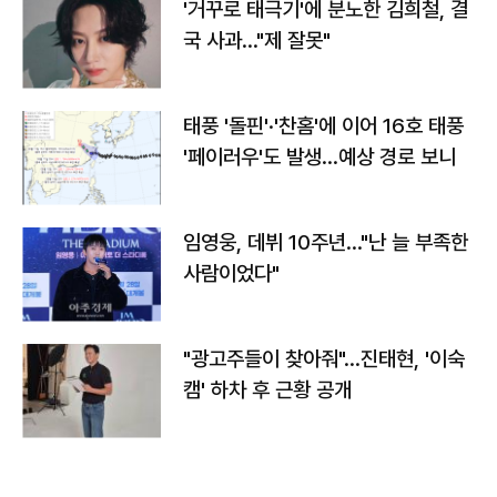
'거꾸로 태극기'에 분노한 김희철, 결
국 사과…"제 잘못"
태풍 '돌핀'·'찬홈'에 이어 16호 태풍
'페이러우'도 발생…예상 경로 보니
임영웅, 데뷔 10주년…"난 늘 부족한
사람이었다"
"광고주들이 찾아줘"…진태현, '이숙
캠' 하차 후 근황 공개