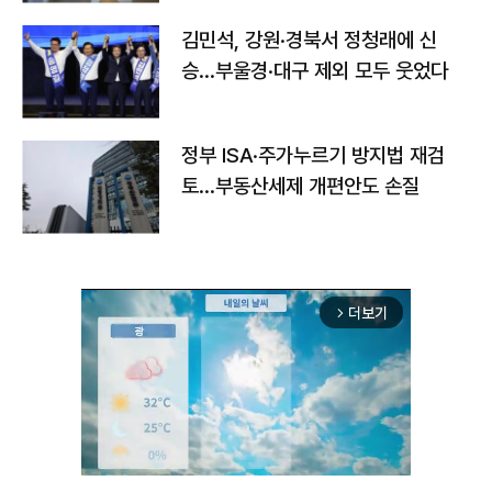
김민석, 강원·경북서 정청래에 신
승…부울경·대구 제외 모두 웃었다
정부 ISA·주가누르기 방지법 재검
토…부동산세제 개편안도 손질
더보기
arrow_forward_ios