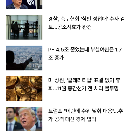
경찰, 축구협회 '심판 성접대' 수사 검
토…공소시효가 관건
PF 4.5조 줄었는데 부실여신은 1.7
조 증가
미 상원, '클래리티법' 표결 없이 휴
회…11월 중간선거 전 처리 불투명
트럼프 "이란에 수위 낮춰 대응"…추
가 공격 대신 경제 압박