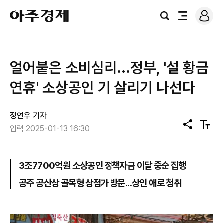
로
아
그
검
전
주
인
색
체
경
메
제
뉴
얼어붙은 소비심리...정부, '설 황금
연휴' 소상공인 기 살리기 나선다
정연우 기자
공
텍
입력 2025-01-13 16:30
유
스
트
크
기
3조7700억원 소상공인 정책자금 이달 중순 집행
공주 공산상 골목형 상점가 방문...상인 애로 청취