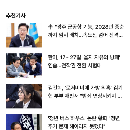
추천기사
李 "광주 군공항 기능, 2028년 중순
까지 임시 배치…속도전 넘어 전격
전"
한미, 17∼27일 '을지 자유의 방패'
연습…전작권 전환 시험대
김건희, '로저비비에 가방 의혹' 김기
현 부부 재판서 "범죄 연상시키지 말
라"
'청년 버스 하우스' 논란 황희 "청년
주거 문제 헤아리지 못했다"