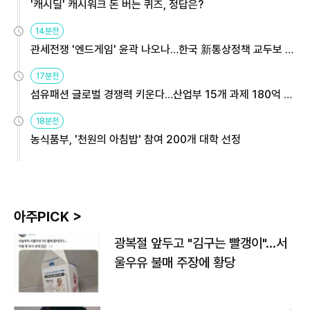
'캐시딜' 캐시워크 돈 버는 퀴즈, 정답은?
14분전
관세전쟁 '엔드게임' 윤곽 나오나…한국 新통상정책 교두보 활
용해야
17분전
섬유패션 글로벌 경쟁력 키운다…산업부 15개 과제 180억 지
원
18분전
농식품부, '천원의 아침밥' 참여 200개 대학 선정
아주PICK >
광복절 앞두고 "김구는 빨갱이"…서
울우유 불매 주장에 황당