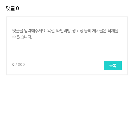
댓글
0
0
/ 300
등록