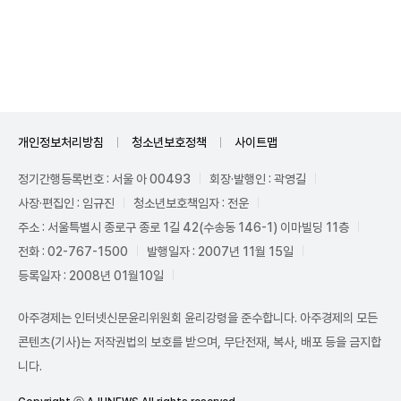
Unmute
개인정보처리방침
청소년보호정책
사이트맵
정기간행등록번호 : 서울 아 00493
회장·발행인 : 곽영길
사장·편집인 : 임규진
청소년보호책임자 : 전운
주소 : 서울특별시 종로구 종로 1길 42(수송동 146-1) 이마빌딩 11층
전화 : 02-767-1500
발행일자 : 2007년 11월 15일
등록일자 : 2008년 01월10일
아주경제는 인터넷신문윤리위원회 윤리강령을 준수합니다. 아주경제의 모든
콘텐츠(기사)는 저작권법의 보호를 받으며, 무단전재, 복사, 배포 등을 금지합
니다.