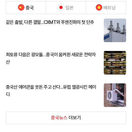
중국
일본
베트남
같은 출발, 다른 결말...CXMT와 푸젠진화의 첫 단추
희토류 다음은 광모듈…중국이 움켜쥔 새로운 전략자
산
중국산 에어콘을 웃돈 주고 산다...유럽 열광시킨 메이
디
중국뉴스
더보기