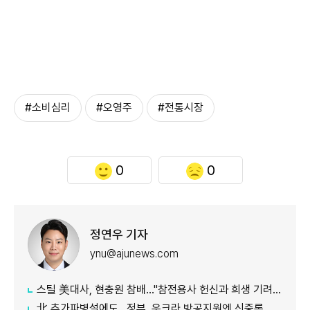
#소비심리
#오영주
#전통시장
0
0
정연우 기자
ynu@ajunews.com
스틸 美대사, 현충원 참배..."참전용사 헌신과 희생 기려 영광"
北 추가파병설에도...정부, 우크라 방공지원엔 신중론