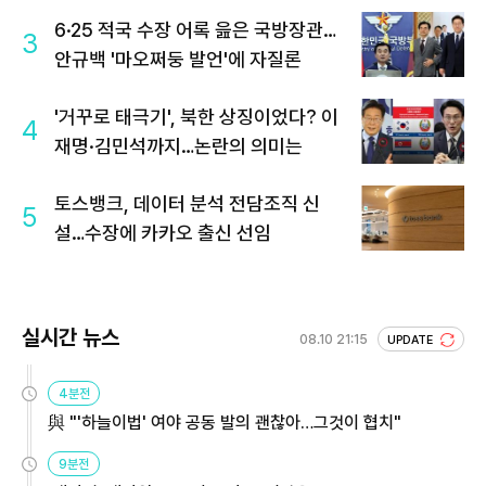
6·25 적국 수장 어록 읊은 국방장관…
3
안규백 '마오쩌둥 발언'에 자질론
'거꾸로 태극기', 북한 상징이었다? 이
4
재명·김민석까지…논란의 의미는
토스뱅크, 데이터 분석 전담조직 신
5
설…수장에 카카오 출신 선임
실시간 뉴스
08.10 21:15
UPDATE
4분전
與 "'하늘이법' 여야 공동 발의 괜찮아…그것이 협치"
9분전