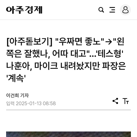
로
아
그
검
전
주
인
색
체
경
메
제
뉴
[아주돋보기] "우짜면 좋노"→"왼
쪽은 잘했나, 어따 대고"…'테스형'
나훈아, 마이크 내려놨지만 파장은
'계속'
이건희 기자
공
텍
입력 2025-01-13 08:58
유
스
트
크
기