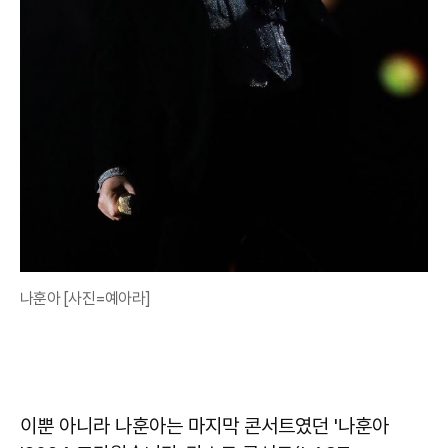
나훈아 [사진=예아라]
이뿐 아니라 나훈아는 마지막 콘서트였던 '나훈아