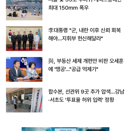
최대 150㎜ 폭우
李대통령 "군, 내란 이후 신뢰 회복
해야…지휘부 헌신해달라"
與, 부동산 세제 개편안 비판 오세훈
에 '맹공'…"공급 억제기"
합수본, 선관위 9곳 추가 압색…강남
·서초도 '투표율 허위 입력' 정황