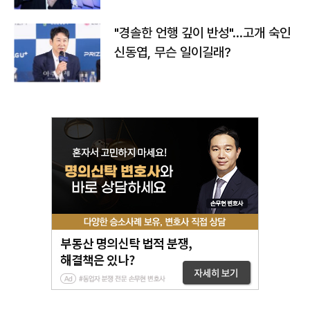
"경솔한 언행 깊이 반성"…고개 숙인
신동엽, 무슨 일이길래?