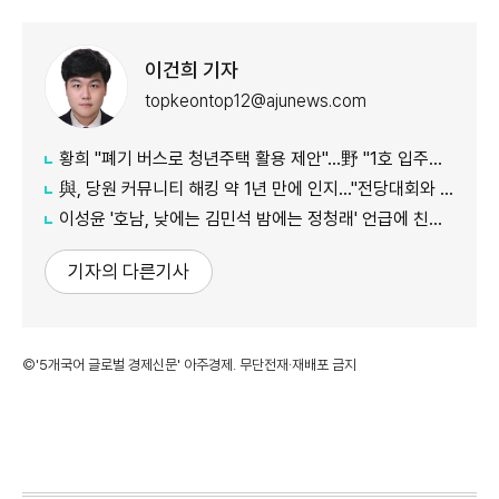
이건희 기자
topkeontop12@ajunews.com
황희 "폐기 버스로 청년주택 활용 제안"…野 "1호 입주하라"
與, 당원 커뮤니티 해킹 약 1년 만에 인지…"전당대회와 무관"
이성윤 '호남, 낮에는 김민석 밤에는 정청래' 언급에 친명계 반발…"한심한 수준"
기자의 다른기사
©'5개국어 글로벌 경제신문' 아주경제. 무단전재·재배포 금지