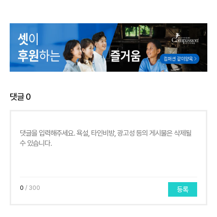
댓글
0
0
/ 300
등록