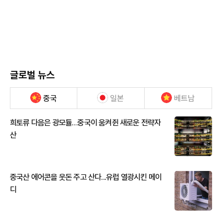
글로벌 뉴스
중국
일본
베트남
희토류 다음은 광모듈…중국이 움켜쥔 새로운 전략자
산
중국산 에어콘을 웃돈 주고 산다...유럽 열광시킨 메이
디