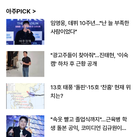
아주PICK >
임영웅, 데뷔 10주년…"난 늘 부족한
사람이었다"
"광고주들이 찾아줘"…진태현, '이숙
캠' 하차 후 근황 공개
13호 태풍 '돌핀'·15호 '찬홈' 현재 위
치는?
"속옷 빨고 졸업식까지"…근육병 학
생 돌본 공익, 코미디언 김규원이었
다