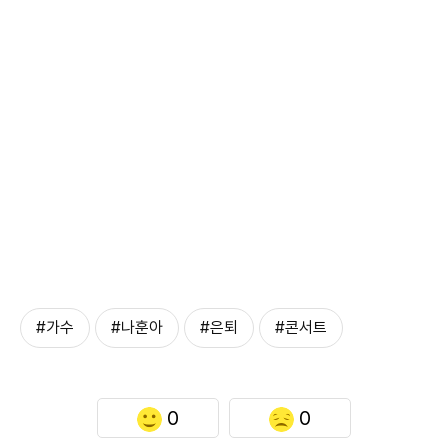
#가수
#나훈아
#은퇴
#콘서트
0
0