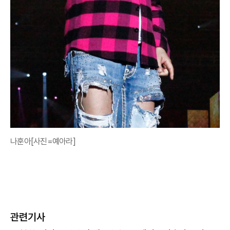
나훈아[사진=예아라]
관련기사