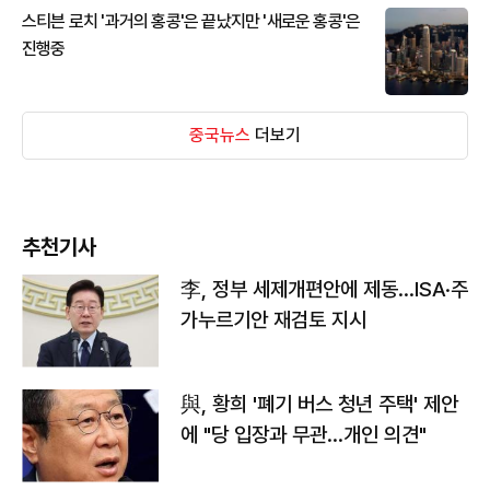
스티븐 로치 '과거의 홍콩'은 끝났지만 '새로운 홍콩'은
진행중
중국뉴스
더보기
추천기사
李, 정부 세제개편안에 제동…ISA·주
가누르기안 재검토 지시
與, 황희 '폐기 버스 청년 주택' 제안
에 "당 입장과 무관…개인 의견"