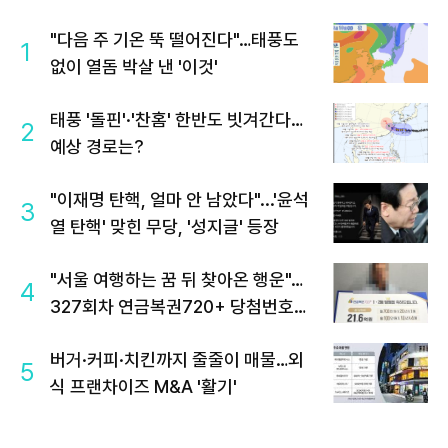
"다음 주 기온 뚝 떨어진다"…태풍도
1
없이 열돔 박살 낸 '이것'
태풍 '돌핀'·'찬홈' 한반도 빗겨간다…
2
예상 경로는?
"이재명 탄핵, 얼마 안 남았다"...'윤석
3
열 탄핵' 맞힌 무당, '성지글' 등장
"서울 여행하는 꿈 뒤 찾아온 행운"…
4
327회차 연금복권720+ 당첨번호조
회 주목
버거·커피·치킨까지 줄줄이 매물…외
5
식 프랜차이즈 M&A '활기'