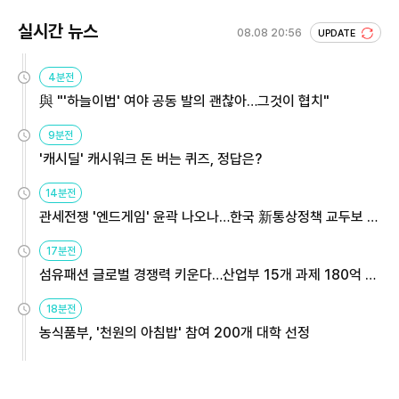
실시간 뉴스
08.08 20:56
UPDATE
4분전
與 "'하늘이법' 여야 공동 발의 괜찮아…그것이 협치"
9분전
'캐시딜' 캐시워크 돈 버는 퀴즈, 정답은?
14분전
관세전쟁 '엔드게임' 윤곽 나오나…한국 新통상정책 교두보 활
용해야
17분전
섬유패션 글로벌 경쟁력 키운다…산업부 15개 과제 180억 지
원
18분전
농식품부, '천원의 아침밥' 참여 200개 대학 선정