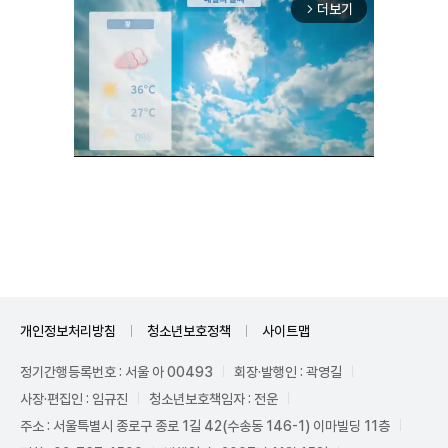
더보기
arrow_forward_ios
Unmute
개인정보처리방침
청소년보호정책
사이트맵
정기간행등록번호 : 서울 아 00493
회장·발행인 : 곽영길
사장·편집인 : 임규진
청소년보호책임자 : 전운
주소 : 서울특별시 종로구 종로 1길 42(수송동 146-1) 이마빌딩 11층