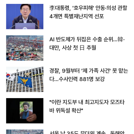
李대통령, '호우피해' 안동·의성 관할
4개면 특별재난지역 선포
AI 반도체가 뒤집은 수출 순위…韓·
대만, 사상 첫 日 추월
경찰, 9월부터 '제 가족 사건' 못 맡는
다…수사인력 881명 보강
"이란 지도부 내 최고지도자 모즈타
바 위독설 확산"
서울 낮 35도 무더위 계속…동해안