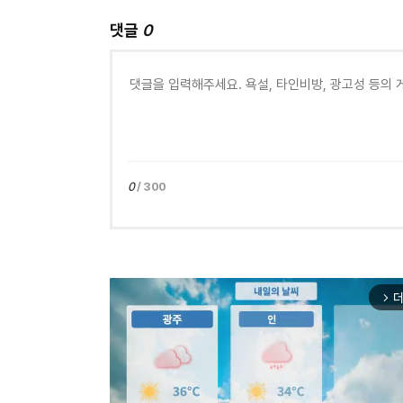
댓글
0
0
/ 300
더
arrow_forward_ios