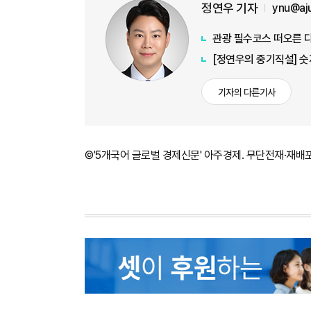
정연우 기자
ynu@aj
관광 필수코스 떠오른 다이
[정연우의 중기직설] 숫
기자의 다른기사
©'5개국어 글로벌 경제신문' 아주경제. 무단전재·재배