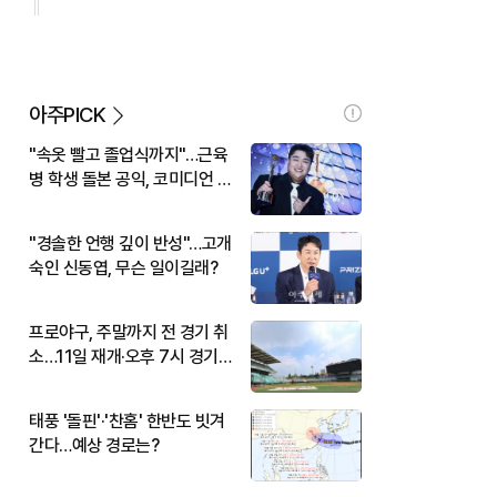
아주PICK
"속옷 빨고 졸업식까지"…근육
병 학생 돌본 공익, 코미디언 김
규원이었다
"경솔한 언행 깊이 반성"…고개
숙인 신동엽, 무슨 일이길래?
프로야구, 주말까지 전 경기 취
소…11일 재개·오후 7시 경기
시작
태풍 '돌핀'·'찬홈' 한반도 빗겨
간다…예상 경로는?