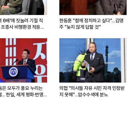
력 6배'에 짓눌려 기절 직
한동훈 "함께 정치하고 싶다"…김영
 조종사 비행환경 적응훈
주 "늦지 않게 답할 것"
운동은 모두가 풍요 누리는
의협 "의사들 자유 시민 자격 인정받
.. 한일, 세계 평화·번영
지 못해"…압수수색에 분노