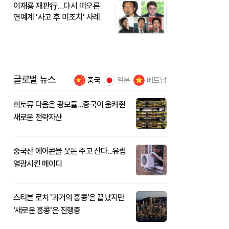
이재룡 재판行…다시 떠오른
연예계 '사고 후 미조치' 사례
글로벌 뉴스
중국
일본
베트남
희토류 다음은 광모듈…중국이 움켜쥔
새로운 전략자산
중국산 에어콘을 웃돈 주고 산다...유럽
열광시킨 메이디
스티븐 로치 '과거의 홍콩'은 끝났지만
'새로운 홍콩'은 진행중