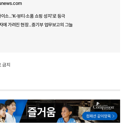
unews.com
소...'K-뷰티·소품 쇼핑 성지'로 등극
자에 가려진 현장...중기부 업무보고의 그늘
포 금지