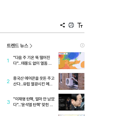
공
프
텍
유
린
스
트
트
크
기
트렌드 뉴스
"다음 주 기온 뚝 떨어진
1
다"…태풍도 없이 열돔 박
살 낸 '이것'
중국산 에어콘을 웃돈 주고
2
산다...유럽 열광시킨 메이
디
"이재명 탄핵, 얼마 안 남았
3
다"...'윤석열 탄핵' 맞힌 무
당, '성지글' 등장