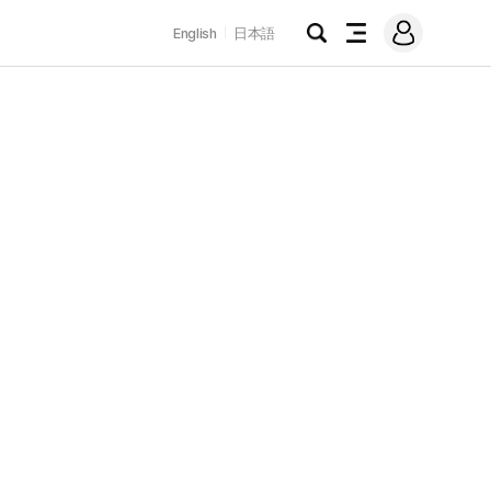
로
English
日本語
그
검
전
인
색
체
메
뉴