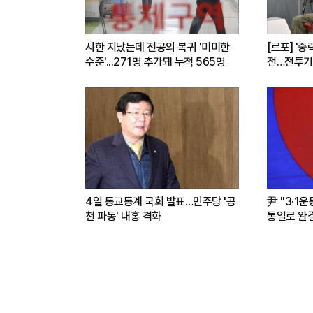
시한 지났는데 전공의 복귀 '미미한
[르포] '중
수준'...271명 추가돼 누적 565명
전…전투기
련(영상)
4일 동교동계 국회 발표…민주당 '공
尹 "3·1
천 파동' 내홍 격화
통일로 완결.
파트너"