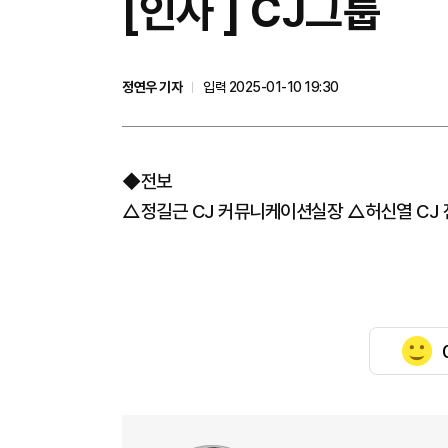
[인사 ] CJ그룹
정연우 기자
입력 2025-01-10 19:30
◆전보
△정길근 CJ 커뮤니케이션실장 △허신열 CJ