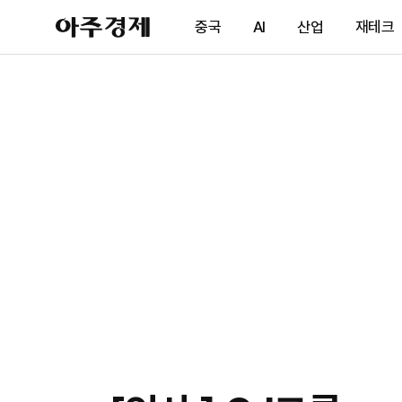
아
중국
AI
산업
재테크
주
경
제