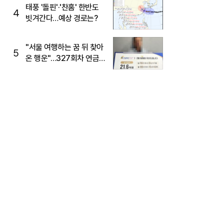
태풍 '돌핀'·'찬홈' 한반도
4
빗겨간다…예상 경로는?
"서울 여행하는 꿈 뒤 찾아
5
온 행운"…327회차 연금
복권720+ 당첨번호조회
주목