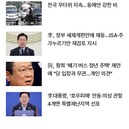
전국 무더위 지속…동해안 강한 비
李, 정부 세제개편안에 제동…ISA·주
가누르기안 재검토 지시
與, 황희 '폐기 버스 청년 주택' 제안
에 "당 입장과 무관…개인 의견"
李대통령, '호우피해' 안동·의성 관할
4개면 특별재난지역 선포