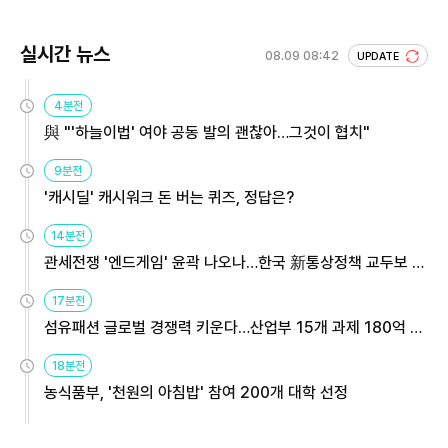
실시간 뉴스
08.09 08:42
UPDATE
4분전
與 "'하늘이법' 여야 공동 발의 괜찮아…그것이 협치"
9분전
'캐시딜' 캐시워크 돈 버는 퀴즈, 정답은?
14분전
관세전쟁 '엔드게임' 윤곽 나오나…한국 新통상정책 교두보 활
용해야
17분전
섬유패션 글로벌 경쟁력 키운다…산업부 15개 과제 180억 지
원
18분전
농식품부, '천원의 아침밥' 참여 200개 대학 선정