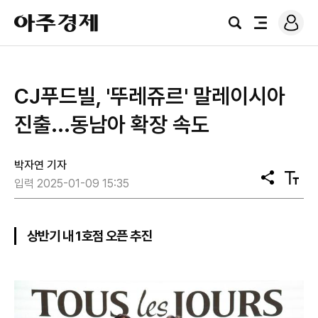
로
아
그
검
전
주
인
색
체
경
메
제
뉴
CJ푸드빌, '뚜레쥬르' 말레이시아
진출...동남아 확장 속도
박자연 기자
공
텍
입력 2025-01-09 15:35
유
스
트
크
기
상반기 내 1호점 오픈 추진