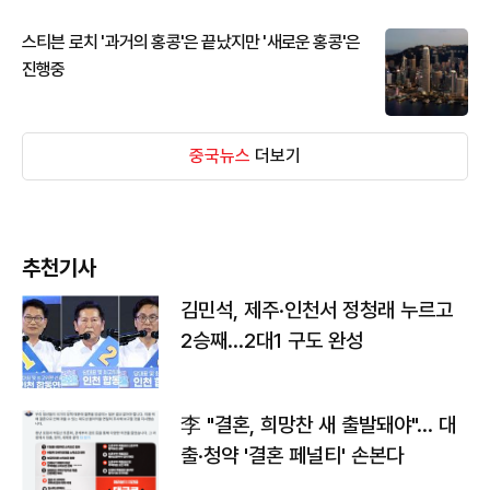
스티븐 로치 '과거의 홍콩'은 끝났지만 '새로운 홍콩'은
진행중
중국뉴스
더보기
추천기사
김민석, 제주·인천서 정청래 누르고
2승째…2대1 구도 완성
李 "결혼, 희망찬 새 출발돼야"… 대
출·청약 '결혼 페널티' 손본다