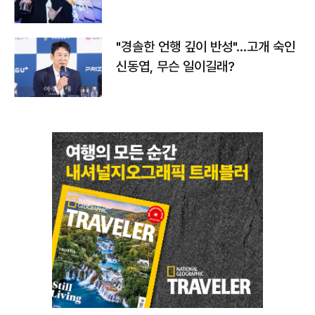
다
"경솔한 언행 깊이 반성"…고개 숙인
신동엽, 무슨 일이길래?