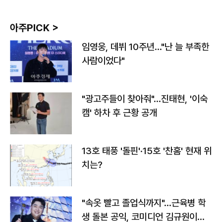
아주PICK >
임영웅, 데뷔 10주년…"난 늘 부족한
사람이었다"
"광고주들이 찾아줘"…진태현, '이숙
캠' 하차 후 근황 공개
13호 태풍 '돌핀'·15호 '찬홈' 현재 위
치는?
"속옷 빨고 졸업식까지"…근육병 학
생 돌본 공익, 코미디언 김규원이었