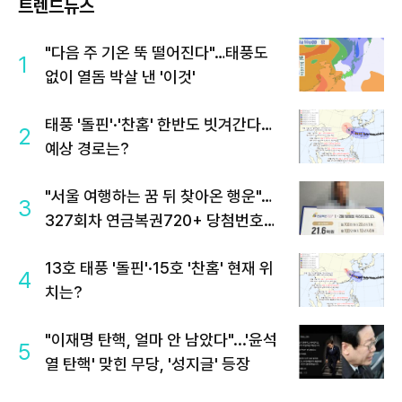
트렌드뉴스
"다음 주 기온 뚝 떨어진다"…태풍도
1
없이 열돔 박살 낸 '이것'
태풍 '돌핀'·'찬홈' 한반도 빗겨간다…
2
예상 경로는?
"서울 여행하는 꿈 뒤 찾아온 행운"…
3
327회차 연금복권720+ 당첨번호조
회 주목
13호 태풍 '돌핀'·15호 '찬홈' 현재 위
4
치는?
"이재명 탄핵, 얼마 안 남았다"...'윤석
5
열 탄핵' 맞힌 무당, '성지글' 등장