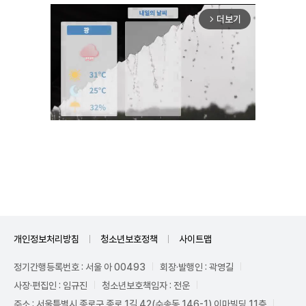
더보기
arrow_forward_ios
Unmute
개인정보처리방침
청소년보호정책
사이트맵
정기간행등록번호 : 서울 아 00493
회장·발행인 : 곽영길
사장·편집인 : 임규진
청소년보호책임자 : 전운
주소 : 서울특별시 종로구 종로 1길 42(수송동 146-1) 이마빌딩 11층