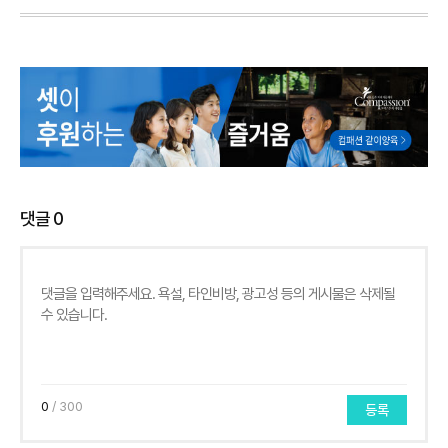
댓글
0
0
/ 300
등록