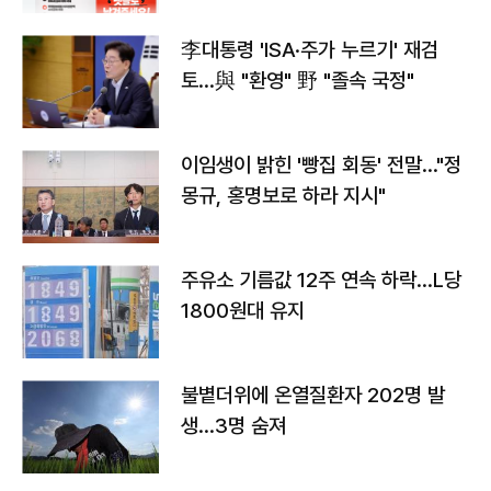
李대통령 'ISA·주가 누르기' 재검
토…與 "환영" 野 "졸속 국정"
이임생이 밝힌 '빵집 회동' 전말…"정
몽규, 홍명보로 하라 지시"
주유소 기름값 12주 연속 하락…L당
1800원대 유지
불볕더위에 온열질환자 202명 발
생…3명 숨져