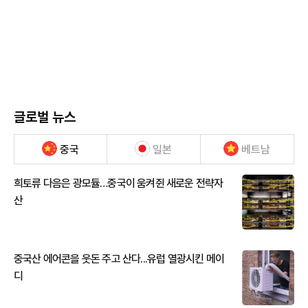
글로벌 뉴스
중국
일본
베트남
희토류 다음은 광모듈…중국이 움켜쥔 새로운 전략자
산
중국산 에어콘을 웃돈 주고 산다...유럽 열광시킨 메이
디