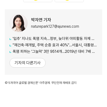
박자연 기자
naturepark127@ajunews.com
'입추' 지나도 폭염 지속...정부, 늦더위 야외활동 자제 당부
"재건축·재개발, 주택 순증 효과 40%"...서울시, 대통령실에 정비사업 '백서' 전달
폭염 피하는 '그늘막' 3만 9514개…2019년 대비 7배 증가
기자의 다른기사
©'5개국어 글로벌 경제신문' 아주경제. 무단전재·재배포 금지