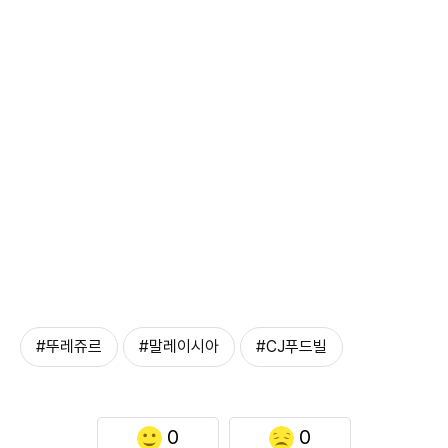
#뚜레쥬르
#말레이시아
#CJ푸드빌
0
0