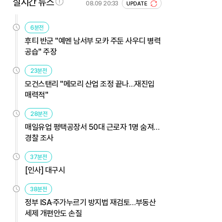
실시간 뉴스
08.09 20:33
UPDATE
6분전
후티 반군 "예멘 남서부 모카 주둔 사우디 병력
공습" 주장
23분전
모건스탠리 "메모리 산업 조정 끝나…재진입
매력적"
28분전
매일유업 평택공장서 50대 근로자 1명 숨져…
경찰 조사
37분전
[인사] 대구시
38분전
정부 ISA·주가누르기 방지법 재검토…부동산
세제 개편안도 손질