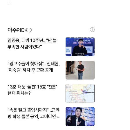
아주PICK
임영웅, 데뷔 10주년…"난 늘
부족한 사람이었다"
"광고주들이 찾아줘"…진태현,
'이숙캠' 하차 후 근황 공개
13호 태풍 '돌핀'·15호 '찬홈'
현재 위치는?
"속옷 빨고 졸업식까지"…근육
병 학생 돌본 공익, 코미디언 김
규원이었다