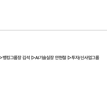
▷뱅킹그룹장 김석 ▷AI기술실장 안현철 ▷투자/신사업그룹