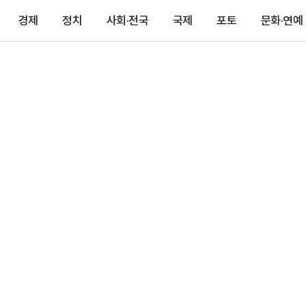
경제
정치
사회·전국
국제
포토
문화·연예