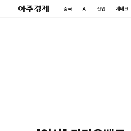
아
중국
AI
산업
재테크
주
경
제