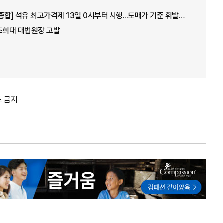
[아주경제 오늘의 뉴스 종합] 석유 최고가격제 13일 0시부터 시행...도매가 기준 휘발유 1724원·경유 1713원 外
조희대 대법원장 고발
포 금지