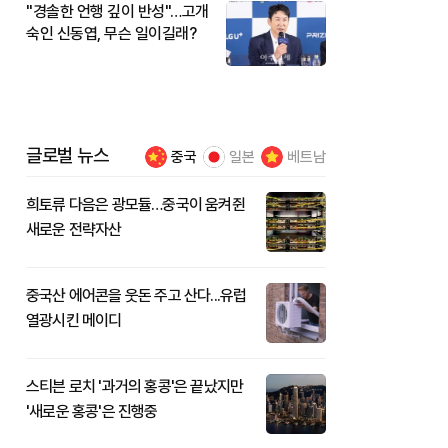
"경솔한 언행 깊이 반성"…고개
숙인 신동엽, 무슨 일이길래?
글로벌 뉴스
중국
일본
베트남
희토류 다음은 광모듈…중국이 움켜쥔
새로운 전략자산
중국산 에어콘을 웃돈 주고 산다...유럽
열광시킨 메이디
스티븐 로치 '과거의 홍콩'은 끝났지만
'새로운 홍콩'은 진행중