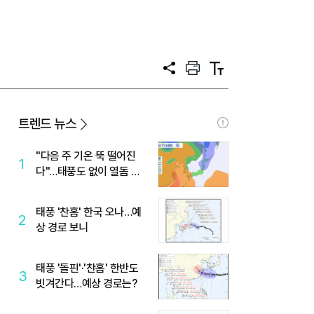
공
프
텍
유
린
스
트
트
크
기
트렌드 뉴스
"다음 주 기온 뚝 떨어진
1
다"…태풍도 없이 열돔 박
살 낸 '이것'
태풍 '찬홈' 한국 오나…예
2
상 경로 보니
태풍 '돌핀'·'찬홈' 한반도
3
빗겨간다…예상 경로는?