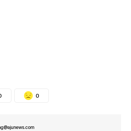
0
0
ung@ajunews.com