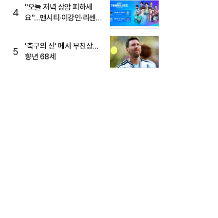
"오늘 저녁 상암 피하세
4
요"…맨시티·이강인·리센느
뜬다, 6호선 혼잡 예상
'축구의 신' 메시 부친상…
5
향년 68세