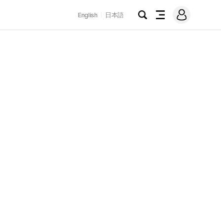
로
English
日本語
그
검
전
인
색
체
메
뉴