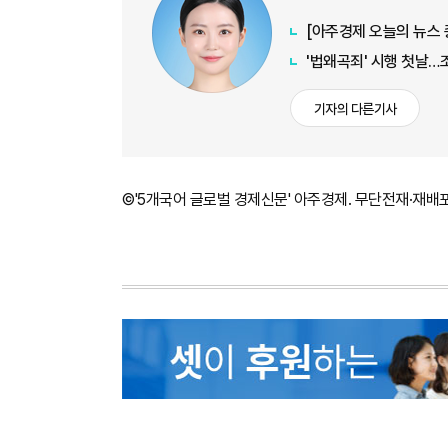
'법왜곡죄' 시행 첫날…
기자의 다른기사
©'5개국어 글로벌 경제신문' 아주경제. 무단전재·재배