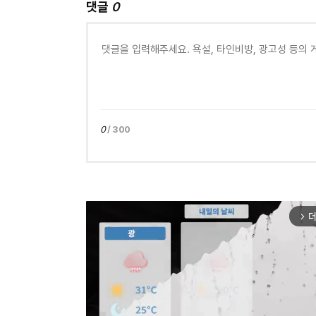
댓글
0
0
/ 300
더
arrow_forward_ios