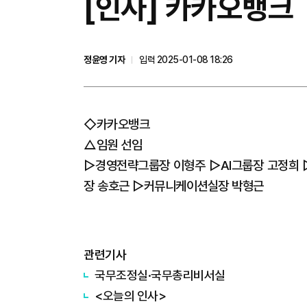
[인사] 카카오뱅크
정윤영 기자
입력 2025-01-08 18:26
◇카카오뱅크
△임원 선임
▷경영전략그룹장 이형주 ▷AI그룹장 고정희 
장 송호근 ▷커뮤니케이션실장 박형근
관련기사
국무조정실·국무총리비서실
<오늘의 인사>