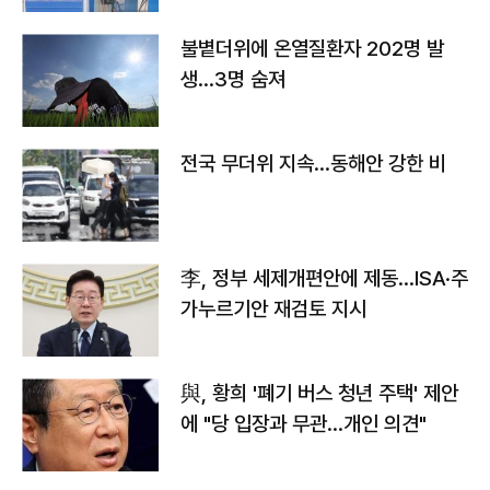
불볕더위에 온열질환자 202명 발
생…3명 숨져
전국 무더위 지속…동해안 강한 비
李, 정부 세제개편안에 제동…ISA·주
가누르기안 재검토 지시
與, 황희 '폐기 버스 청년 주택' 제안
에 "당 입장과 무관…개인 의견"