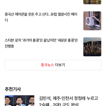
중국산 에어콘을 웃돈 주고 산다...유럽 열광시킨 메이
디
스티븐 로치 '과거의 홍콩'은 끝났지만 '새로운 홍콩'은
진행중
중국뉴스
더보기
추천기사
김민석, 제주·인천서 정청래 누르고
2승째…2대1 구도 완성