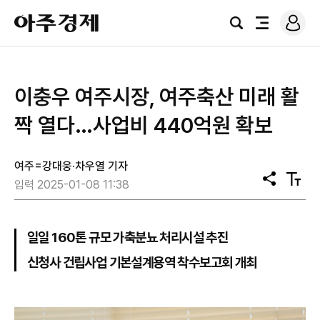
로
아
그
검
전
주
인
색
체
경
메
제
뉴
이충우 여주시장, 여주축산 미래 활
짝 열다…사업비 440억원 확보
여주=강대웅·차우열 기자
공
텍
입력 2025-01-08 11:38
유
스
트
크
기
일일 160톤 규모 가축분뇨 처리시설 추진
신청사 건립사업 기본설계용역 착수보고회 개최