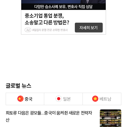
글로벌 뉴스
중국
일본
베트남
희토류 다음은 광모듈…중국이 움켜쥔 새로운 전략자
산