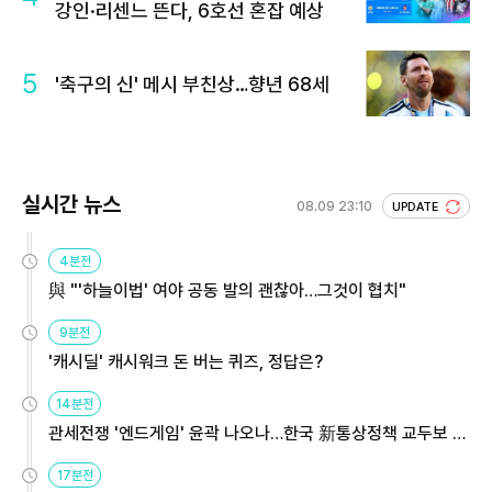
강인·리센느 뜬다, 6호선 혼잡 예상
5
'축구의 신' 메시 부친상…향년 68세
실시간 뉴스
08.09 23:10
UPDATE
4분전
與 "'하늘이법' 여야 공동 발의 괜찮아…그것이 협치"
9분전
'캐시딜' 캐시워크 돈 버는 퀴즈, 정답은?
14분전
관세전쟁 '엔드게임' 윤곽 나오나…한국 新통상정책 교두보 활
용해야
17분전