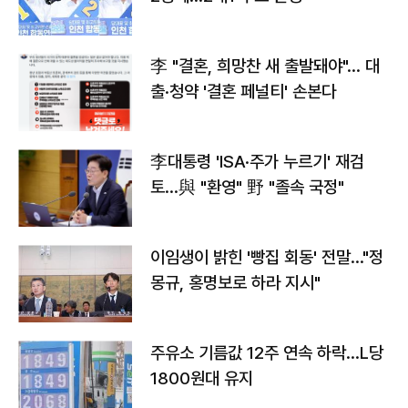
李 "결혼, 희망찬 새 출발돼야"… 대
출·청약 '결혼 페널티' 손본다
李대통령 'ISA·주가 누르기' 재검
토…與 "환영" 野 "졸속 국정"
이임생이 밝힌 '빵집 회동' 전말…"정
몽규, 홍명보로 하라 지시"
주유소 기름값 12주 연속 하락…L당
1800원대 유지