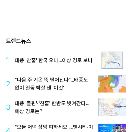
트렌드뉴스
1
태풍 '찬홈' 한국 오나…예상 경로 보니
"다음 주 기온 뚝 떨어진다"…태풍도
2
없이 열돔 박살 낸 '이것'
태풍 '돌핀'·'찬홈' 한반도 빗겨간다…
3
예상 경로는?
"오늘 저녁 상암 피하세요"…맨시티·이
4