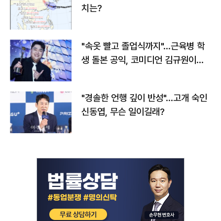
치는?
"속옷 빨고 졸업식까지"…근육병 학
생 돌본 공익, 코미디언 김규원이었
다
"경솔한 언행 깊이 반성"…고개 숙인
신동엽, 무슨 일이길래?