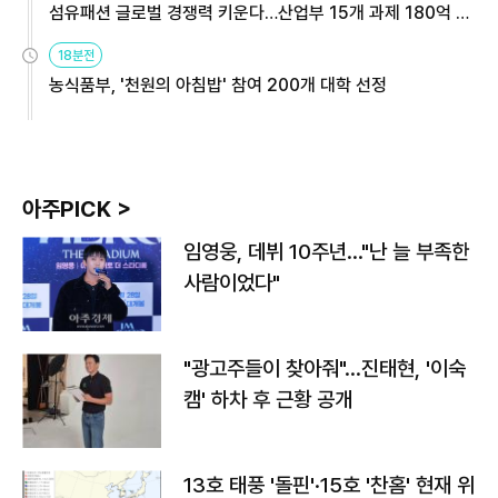
섬유패션 글로벌 경쟁력 키운다…산업부 15개 과제 180억 지
원
18분전
농식품부, '천원의 아침밥' 참여 200개 대학 선정
아주PICK >
임영웅, 데뷔 10주년…"난 늘 부족한
사람이었다"
"광고주들이 찾아줘"…진태현, '이숙
캠' 하차 후 근황 공개
13호 태풍 '돌핀'·15호 '찬홈' 현재 위