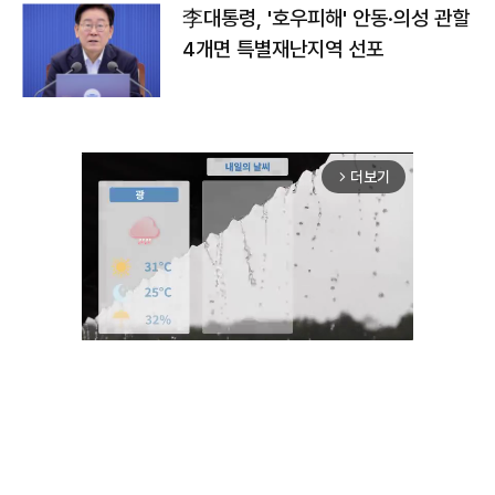
李대통령, '호우피해' 안동·의성 관할
4개면 특별재난지역 선포
더보기
arrow_forward_ios
Unmute