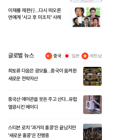
이재룡 재판行…다시 떠오른
연예계 '사고 후 미조치' 사례
글로벌 뉴스
중국
일본
베트남
희토류 다음은 광모듈…중국이 움켜쥔
새로운 전략자산
중국산 에어콘을 웃돈 주고 산다...유럽
열광시킨 메이디
스티븐 로치 '과거의 홍콩'은 끝났지만
'새로운 홍콩'은 진행중