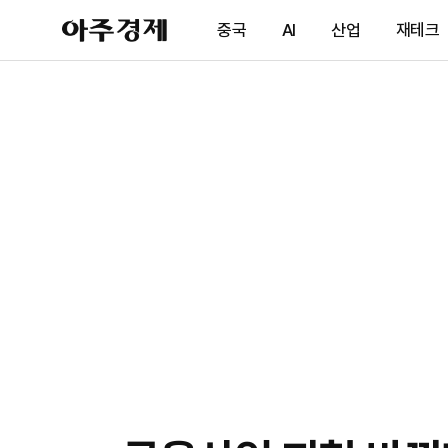
아
중국
AI
산업
재테크
주
경
제