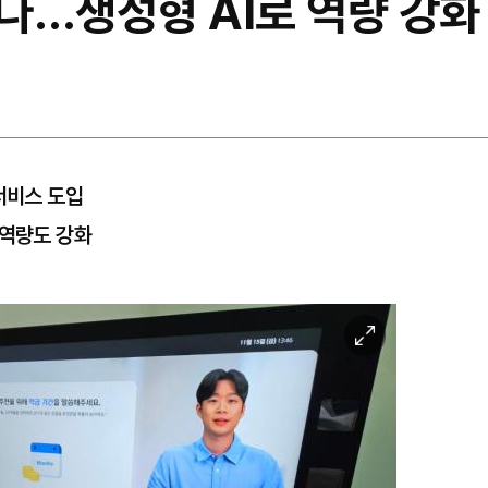
다…생성형 AI로 역량 강화
서비스 도입
 역량도 강화
이
미
지
확
대