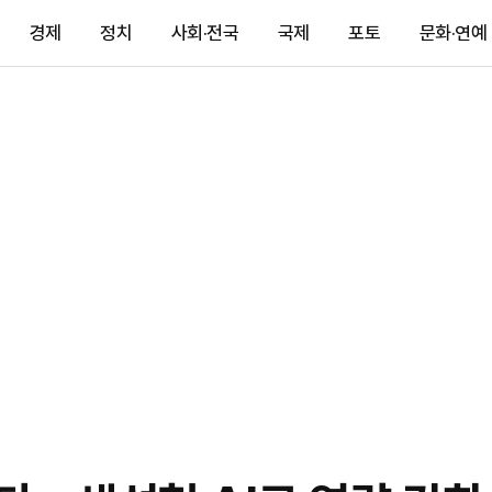
경제
정치
사회·전국
국제
포토
문화·연예