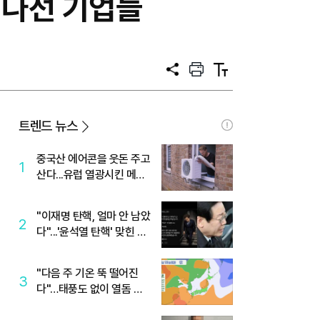
 나선 기업들
공
프
텍
유
린
스
트
트
크
기
트렌드 뉴스
중국산 에어콘을 웃돈 주고
1
산다...유럽 열광시킨 메이
디
"이재명 탄핵, 얼마 안 남았
2
다"...'윤석열 탄핵' 맞힌 무
당, '성지글' 등장
"다음 주 기온 뚝 떨어진
3
다"…태풍도 없이 열돔 박
살 낸 '이것'