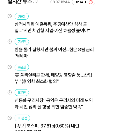
실시간 뉴스
08.07 15:44
UPDATE
3분전
삼척시의회 예결특위, 추경예산안 심사 돌
입…"시민 체감형 사업·예산 효율성 높여야"
7분전
환율·물가 잡혔지만 불씨 여전...한은 8월 금리
'딜레마'
8분전
美 폴리실리콘 관세, 태양광 영향줄 듯…산업
부 "韓 영향 최소화 협의"
9분전
신동화 구리시장 "공약은 구리시의 미래 도약
과 시민 삶의 질 향상 위한 엄중한 약속"
10분전
[속보] 코스피, 37.61p(0.60%) 내린