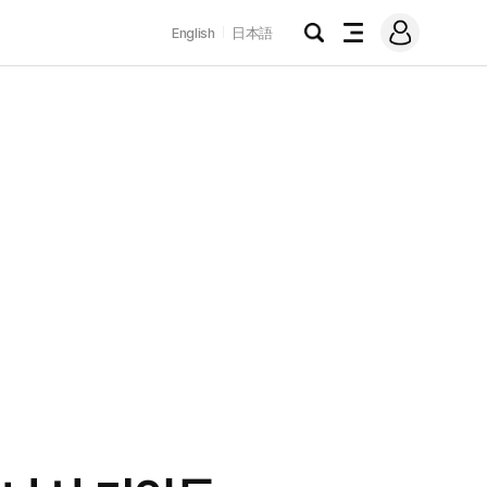
로
English
日本語
그
검
전
인
색
체
메
뉴