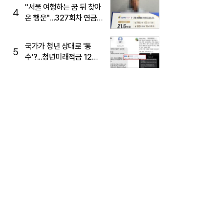
"서울 여행하는 꿈 뒤 찾아
4
온 행운"…327회차 연금
복권720+ 당첨번호조회
주목
국가가 청년 상대로 '통
5
수'?...청년미래적금 12%
준다더니 "응, 오류야"