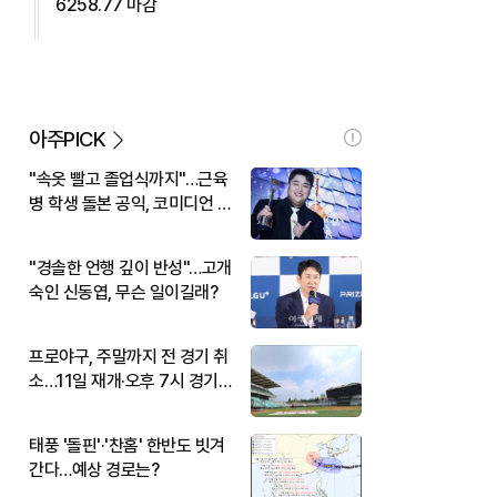
6258.77 마감
아주PICK
"속옷 빨고 졸업식까지"…근육
병 학생 돌본 공익, 코미디언 김
규원이었다
"경솔한 언행 깊이 반성"…고개
숙인 신동엽, 무슨 일이길래?
프로야구, 주말까지 전 경기 취
소…11일 재개·오후 7시 경기
시작
태풍 '돌핀'·'찬홈' 한반도 빗겨
간다…예상 경로는?