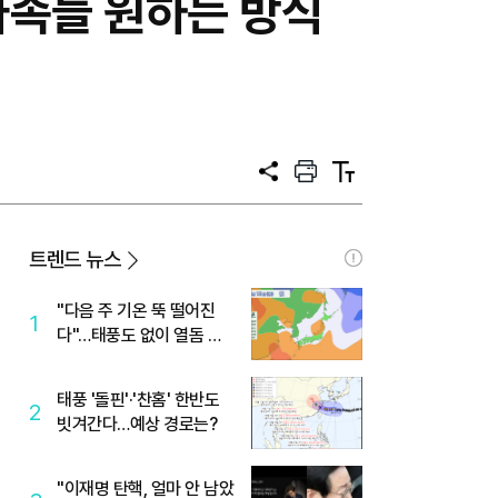
가족들 원하는 방식
공
프
텍
유
린
스
트
트
크
기
트렌드 뉴스
"다음 주 기온 뚝 떨어진
1
다"…태풍도 없이 열돔 박
살 낸 '이것'
태풍 '돌핀'·'찬홈' 한반도
2
빗겨간다…예상 경로는?
"이재명 탄핵, 얼마 안 남았