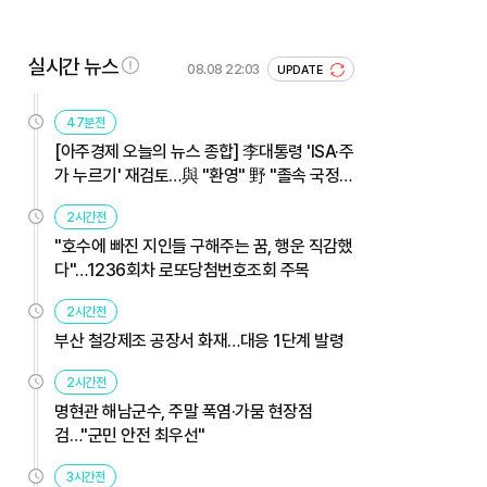
실시간 뉴스
08.08 22:03
UPDATE
47분전
[아주경제 오늘의 뉴스 종합] 李대통령 'ISA·주
가 누르기' 재검토…與 "환영" 野 "졸속 국정"
外
2시간전
"호수에 빠진 지인들 구해주는 꿈, 행운 직감했
다"…1236회차 로또당첨번호조회 주목
2시간전
부산 철강제조 공장서 화재…대응 1단계 발령
2시간전
명현관 해남군수, 주말 폭염·가뭄 현장점
검…"군민 안전 최우선"
3시간전