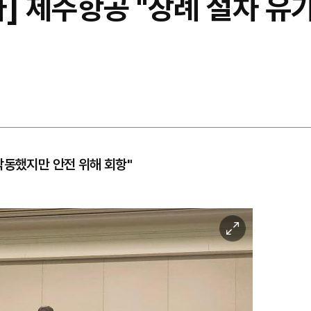
] 제주항공 "장례 절차 유
작동했지만 안전 위해 회항"
이
미
지
확
대