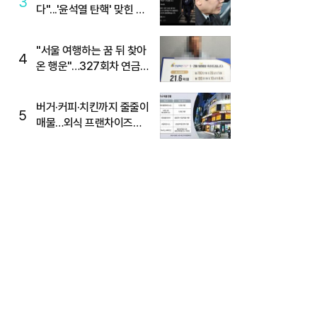
3
다"...'윤석열 탄핵' 맞힌 무
당, '성지글' 등장
"서울 여행하는 꿈 뒤 찾아
4
온 행운"…327회차 연금
복권720+ 당첨번호조회
주목
버거·커피·치킨까지 줄줄이
5
매물…외식 프랜차이즈
M&A '활기'