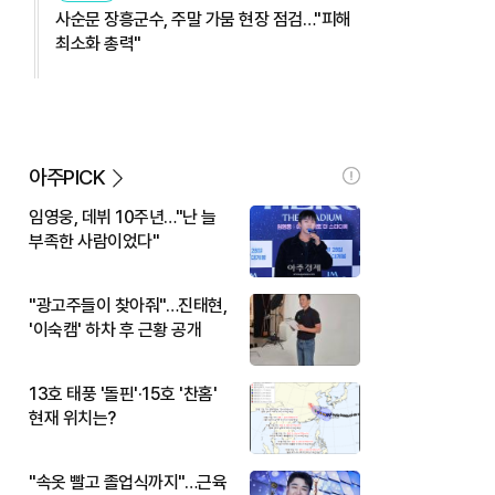
사순문 장흥군수, 주말 가뭄 현장 점검…"피해
최소화 총력"
아주PICK
임영웅, 데뷔 10주년…"난 늘
부족한 사람이었다"
"광고주들이 찾아줘"…진태현,
'이숙캠' 하차 후 근황 공개
13호 태풍 '돌핀'·15호 '찬홈'
현재 위치는?
"속옷 빨고 졸업식까지"…근육