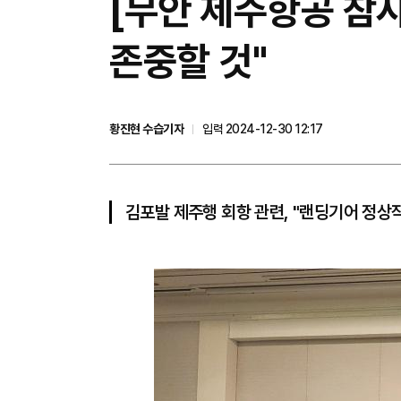
[무안 제주항공 참사
존중할 것"
황진현 수습기자
입력 2024-12-30 12:17
김포발 제주행 회항 관련, "랜딩기어 정상