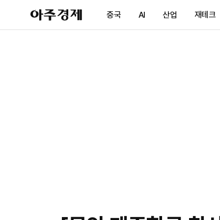
아
중국
AI
산업
재테크
주
경
제