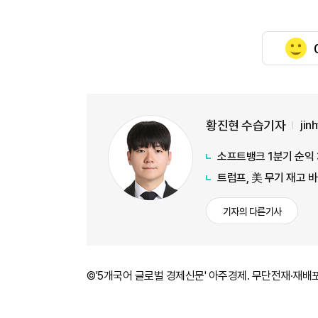
황진현 수습기자
jin
소프트뱅크 1분기 순익 
트럼프, 美 무기 재고 
기자의 다른기사
©'5개국어 글로벌 경제신문' 아주경제. 무단전재·재배