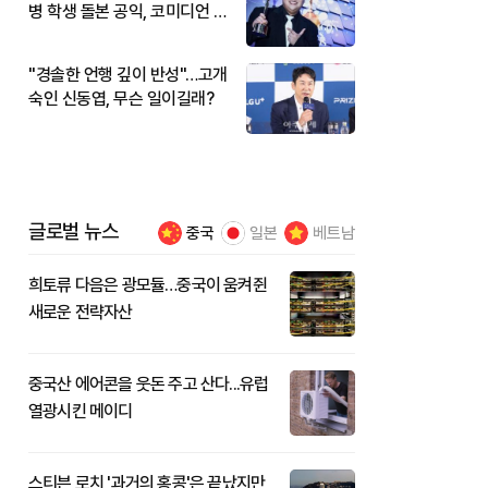
병 학생 돌본 공익, 코미디언 김
규원이었다
"경솔한 언행 깊이 반성"…고개
숙인 신동엽, 무슨 일이길래?
글로벌 뉴스
중국
일본
베트남
희토류 다음은 광모듈…중국이 움켜쥔
새로운 전략자산
중국산 에어콘을 웃돈 주고 산다...유럽
열광시킨 메이디
스티븐 로치 '과거의 홍콩'은 끝났지만