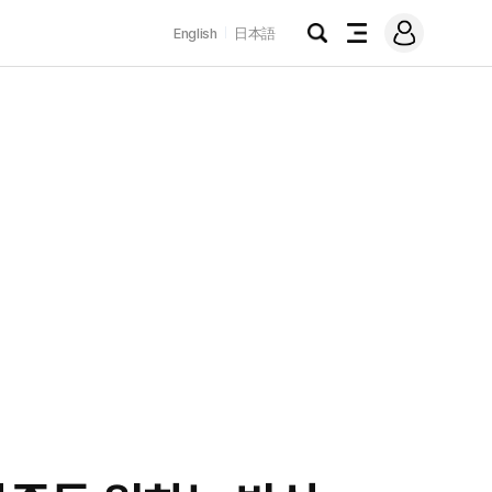
로
English
日本語
그
검
전
인
색
체
메
뉴