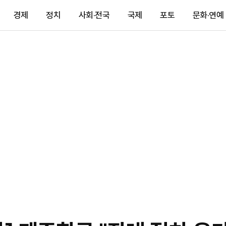
경제
정치
사회·전국
국제
포토
문화·연예