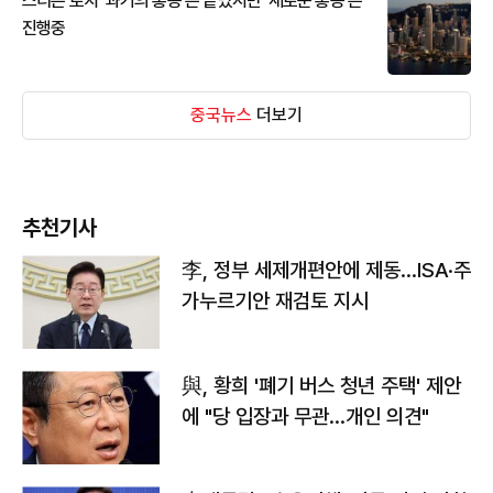
스티븐 로치 '과거의 홍콩'은 끝났지만 '새로운 홍콩'은
진행중
중국뉴스
더보기
추천기사
李, 정부 세제개편안에 제동…ISA·주
가누르기안 재검토 지시
與, 황희 '폐기 버스 청년 주택' 제안
에 "당 입장과 무관…개인 의견"