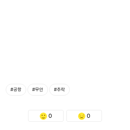
#공항
#무안
#추락
0
0