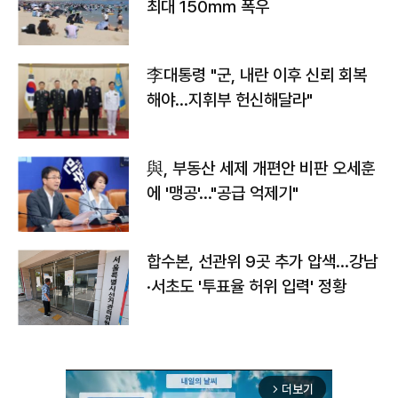
최대 150㎜ 폭우
李대통령 "군, 내란 이후 신뢰 회복
해야…지휘부 헌신해달라"
與, 부동산 세제 개편안 비판 오세훈
에 '맹공'…"공급 억제기"
합수본, 선관위 9곳 추가 압색…강남
·서초도 '투표율 허위 입력' 정황
더보기
arrow_forward_ios