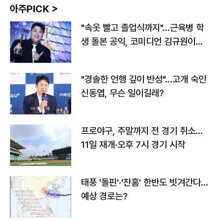
아주PICK >
"속옷 빨고 졸업식까지"…근육병 학
생 돌본 공익, 코미디언 김규원이었
다
"경솔한 언행 깊이 반성"…고개 숙인
신동엽, 무슨 일이길래?
프로야구, 주말까지 전 경기 취소…
11일 재개·오후 7시 경기 시작
태풍 '돌핀'·'찬홈' 한반도 빗겨간다…
예상 경로는?