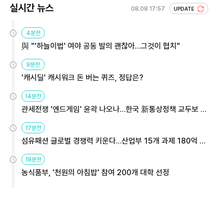
실시간 뉴스
08.08 17:57
UPDATE
4분전
與 "'하늘이법' 여야 공동 발의 괜찮아…그것이 협치"
9분전
'캐시딜' 캐시워크 돈 버는 퀴즈, 정답은?
14분전
관세전쟁 '엔드게임' 윤곽 나오나…한국 新통상정책 교두보 활
용해야
17분전
섬유패션 글로벌 경쟁력 키운다…산업부 15개 과제 180억 지
원
18분전
농식품부, '천원의 아침밥' 참여 200개 대학 선정