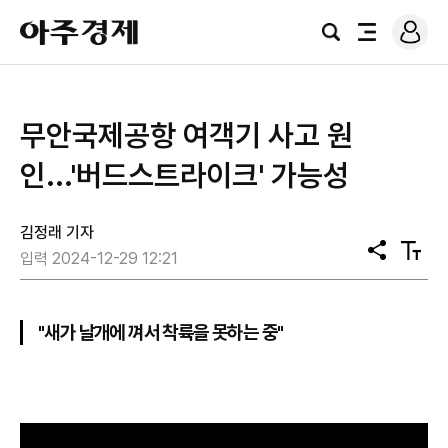
로
아
그
검
전
주
인
색
체
경
메
제
뉴
무안국제공항 여객기 사고 원
인...'버드스트라이크' 가능성
김정래 기자
공
텍
입력 2024-12-29 12:21
유
스
트
크
기
"새가 날개에 껴서 착륙을 못하는 중"