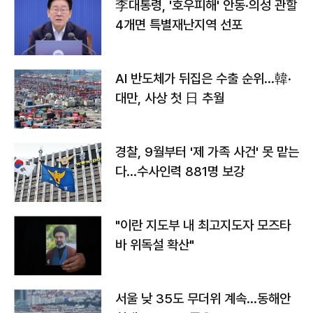
李대통령, '호우피해' 안동·의성 관할
4개면 특별재난지역 선포
AI 반도체가 뒤집은 수출 순위…韓·
대만, 사상 첫 日 추월
경찰, 9월부터 '제 가족 사건' 못 맡는
다…수사인력 881명 보강
"이란 지도부 내 최고지도자 모즈타
바 위독설 확산"
서울 낮 35도 무더위 계속…동해안