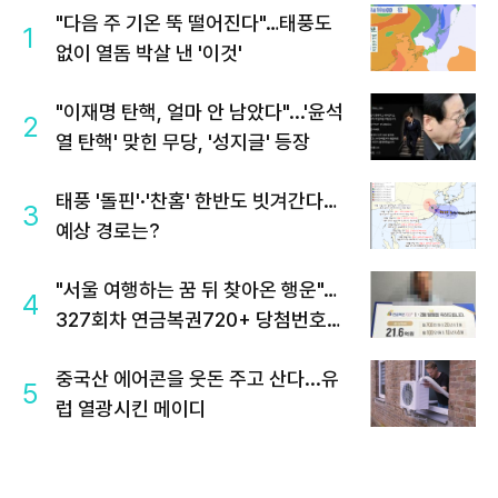
"다음 주 기온 뚝 떨어진다"…태풍도
1
없이 열돔 박살 낸 '이것'
"이재명 탄핵, 얼마 안 남았다"...'윤석
2
열 탄핵' 맞힌 무당, '성지글' 등장
태풍 '돌핀'·'찬홈' 한반도 빗겨간다…
3
예상 경로는?
"서울 여행하는 꿈 뒤 찾아온 행운"…
4
327회차 연금복권720+ 당첨번호조
회 주목
중국산 에어콘을 웃돈 주고 산다...유
5
럽 열광시킨 메이디