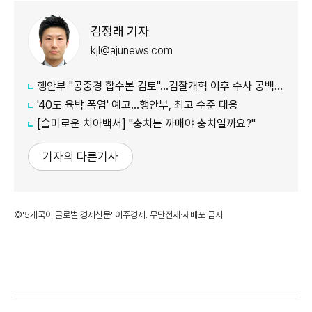
김정래 기자
kjl@ajunews.com
행안부 "공중경 합수본 검토"…검찰개혁 이후 수사 공백 대응 나서
'40도 육박 폭염' 예고…행안부, 최고 수준 대응
[슬미로운 치아백서] "충치는 까매야 충치일까요?"
기자의 다른기사
©'5개국어 글로벌 경제신문' 아주경제. 무단전재·재배포 금지