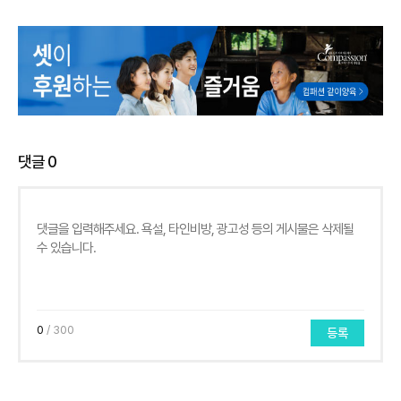
댓글
0
0
/ 300
등록