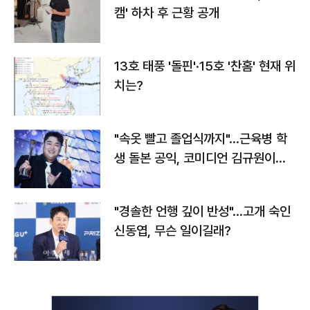
캠' 하차 후 근황 공개
13호 태풍 '돌핀'·15호 '찬홈' 현재 위
치는?
"속옷 빨고 졸업식까지"…근육병 학
생 돌본 공익, 코미디언 김규원이었
다
"경솔한 언행 깊이 반성"…고개 숙인
신동엽, 무슨 일이길래?