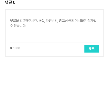
댓글
0
0
/ 300
등록