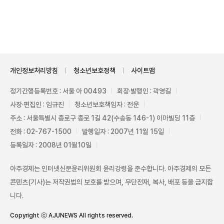
Mute
개인정보처리방침
청소년보호정책
사이트맵
정기간행등록번호 : 서울 아 00493
회장·발행인 : 곽영길
사장·편집인 : 임규진
청소년보호책임자 : 전운
주소 : 서울특별시 종로구 종로 1길 42(수송동 146-1) 이마빌딩 11층
전화 : 02-767-1500
발행일자 : 2007년 11월 15일
등록일자 : 2008년 01월10일
아주경제는 인터넷신문윤리위원회 윤리강령을 준수합니다. 아주경제의 모든
콘텐츠(기사)는 저작권법의 보호를 받으며, 무단전재, 복사, 배포 등을 금지합
니다.
Copyright ⓒ AJUNEWS All rights reserved.