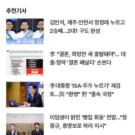
추천기사
김민석, 제주·인천서 정청래 누르고
2승째…2대1 구도 완성
李 "결혼, 희망찬 새 출발돼야"… 대
출·청약 '결혼 페널티' 손본다
李대통령 'ISA·주가 누르기' 재검
토…與 "환영" 野 "졸속 국정"
이임생이 밝힌 '빵집 회동' 전말…"정
몽규, 홍명보로 하라 지시"