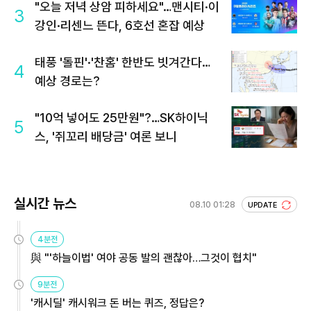
"오늘 저녁 상암 피하세요"…맨시티·이
3
강인·리센느 뜬다, 6호선 혼잡 예상
태풍 '돌핀'·'찬홈' 한반도 빗겨간다…
4
예상 경로는?
"10억 넣어도 25만원"?…SK하이닉
5
스, '쥐꼬리 배당금' 여론 보니
실시간 뉴스
08.10 01:28
UPDATE
4분전
與 "'하늘이법' 여야 공동 발의 괜찮아…그것이 협치"
9분전
'캐시딜' 캐시워크 돈 버는 퀴즈, 정답은?