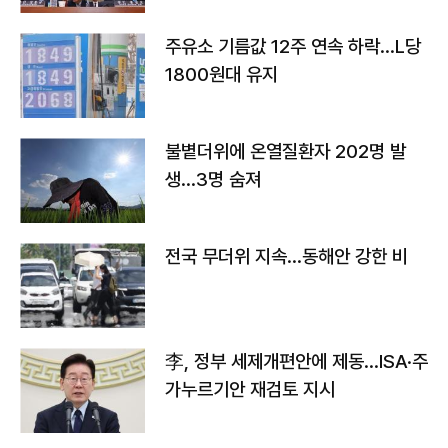
주유소 기름값 12주 연속 하락…L당
1800원대 유지
불볕더위에 온열질환자 202명 발
생…3명 숨져
전국 무더위 지속…동해안 강한 비
李, 정부 세제개편안에 제동…ISA·주
가누르기안 재검토 지시