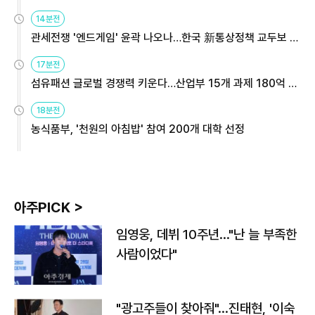
14분전
관세전쟁 '엔드게임' 윤곽 나오나…한국 新통상정책 교두보 활
용해야
17분전
섬유패션 글로벌 경쟁력 키운다…산업부 15개 과제 180억 지
원
18분전
농식품부, '천원의 아침밥' 참여 200개 대학 선정
아주PICK >
임영웅, 데뷔 10주년…"난 늘 부족한
사람이었다"
"광고주들이 찾아줘"…진태현, '이숙