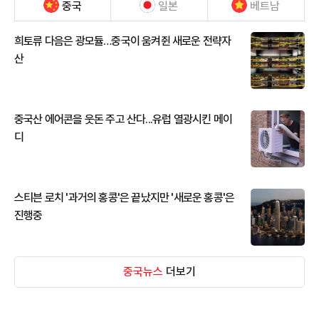
중국
일본
베트남
희토류 다음은 광모듈…중국이 움켜쥔 새로운 전략자
산
중국산 에어콘을 웃돈 주고 산다...유럽 열광시킨 메이
디
스티븐 로치 '과거의 홍콩'은 끝났지만 '새로운 홍콩'은
진행중
중국뉴스
더보기