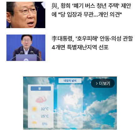
與, 황희 '폐기 버스 청년 주택' 제안
에 "당 입장과 무관…개인 의견"
李대통령, '호우피해' 안동·의성 관할
4개면 특별재난지역 선포
더보기
arrow_forward_ios