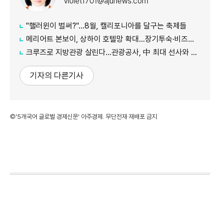
violet1701@ajunews.com
"핼러윈이 벌써?"…8월, 캘리포니아를 달구는 축제들
메리어트 본보이, 상하이 호텔망 확대…장기투숙·비즈니스 수요 공략
크루즈로 지방관광 살린다…관광공사, 中 최대 선사와 맞손
기자의 다른기사
©'5개국어 글로벌 경제신문' 아주경제. 무단전재·재배포 금지