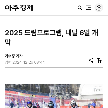
로
아
그
검
전
주
인
색
체
경
메
제
뉴
2025 드림프로그램, 내달 6일 개
막
기수정 기자
공
텍
입력 2024-12-29 09:44
유
스
트
크
기