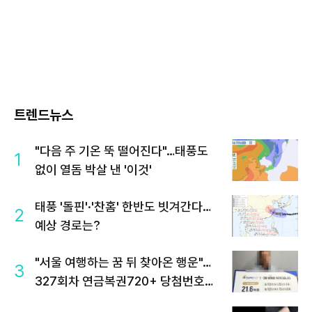
트렌드뉴스
"다음 주 기온 뚝 떨어진다"…태풍도
1
없이 열돔 박살 낸 '이것'
태풍 '돌핀'·'찬홈' 한반도 빗겨간다…
2
예상 경로는?
"서울 여행하는 꿈 뒤 찾아온 행운"…
3
327회차 연금복권720+ 당첨번호조
회 주목