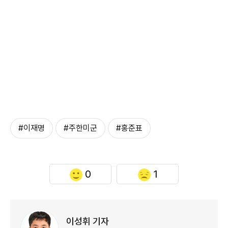
#이재명
#주한미군
#홍준표
0
1
이성휘 기자