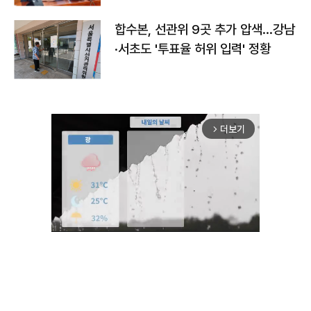
합수본, 선관위 9곳 추가 압색…강남
·서초도 '투표율 허위 입력' 정황
더보기
arrow_forward_ios
Mute