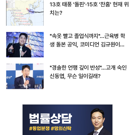
13호 태풍 '돌핀'·15호 '찬홈' 현재 위
치는?
"속옷 빨고 졸업식까지"…근육병 학
생 돌본 공익, 코미디언 김규원이었
다
"경솔한 언행 깊이 반성"…고개 숙인
신동엽, 무슨 일이길래?