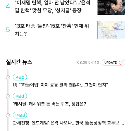
"이재명 탄핵, 얼마 안 남았다"...'윤석
4
열 탄핵' 맞힌 무당, '성지글' 등장
13호 태풍 '돌핀'·15호 '찬홈' 현재 위
5
치는?
실시간 뉴스
08.09 04:40
UPDATE
4분전
與 "'하늘이법' 여야 공동 발의 괜찮아…그것이 협치"
9분전
'캐시딜' 캐시워크 돈 버는 퀴즈, 정답은?
14분전
관세전쟁 '엔드게임' 윤곽 나오나…한국 新통상정책 교두보 활
용해야