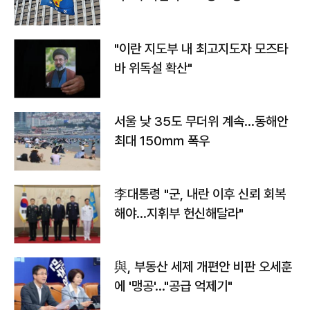
"이란 지도부 내 최고지도자 모즈타
바 위독설 확산"
서울 낮 35도 무더위 계속…동해안
최대 150㎜ 폭우
李대통령 "군, 내란 이후 신뢰 회복
해야…지휘부 헌신해달라"
與, 부동산 세제 개편안 비판 오세훈
에 '맹공'…"공급 억제기"