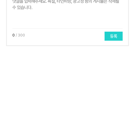
0
/ 300
등록