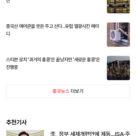
산
중국산 에어콘을 웃돈 주고 산다...유럽 열광시킨 메이
디
스티븐 로치 '과거의 홍콩'은 끝났지만 '새로운 홍콩'은
진행중
중국뉴스
더보기
추천기사
李, 정부 세제개편안에 제동…ISA·주