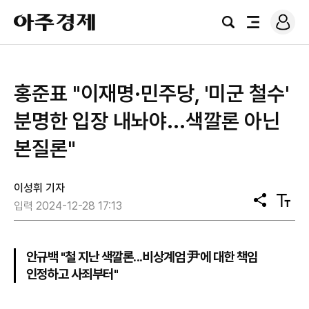
로
아
그
검
전
주
인
색
체
경
메
제
뉴
홍준표 "이재명·민주당, '미군 철수'
분명한 입장 내놔야...색깔론 아닌
본질론"
이성휘 기자
공
텍
입력 2024-12-28 17:13
유
스
트
크
기
안규백 "철 지난 색깔론...비상계엄 尹에 대한 책임
인정하고 사죄부터"