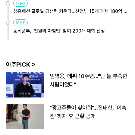
17분전
섬유패션 글로벌 경쟁력 키운다…산업부 15개 과제 180억 지
원
18분전
농식품부, '천원의 아침밥' 참여 200개 대학 선정
아주PICK >
임영웅, 데뷔 10주년…"난 늘 부족한
사람이었다"
"광고주들이 찾아줘"…진태현, '이숙
캠' 하차 후 근황 공개