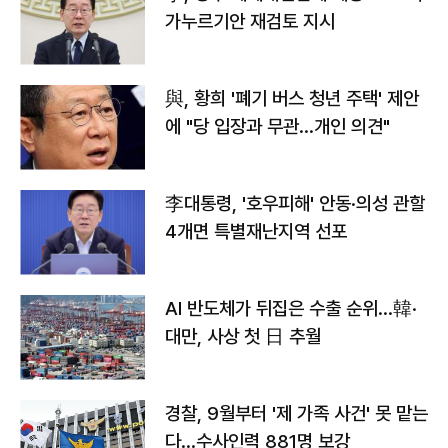
가누르기안 재검토 지시
與, 황희 '폐기 버스 청년 주택' 제안
에 "당 입장과 무관…개인 의견"
李대통령, '호우피해' 안동·의성 관할
4개면 특별재난지역 선포
AI 반도체가 뒤집은 수출 순위…韓·
대만, 사상 첫 日 추월
경찰, 9월부터 '제 가족 사건' 못 맡는
다…수사인력 881명 보강