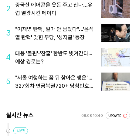
중국산 에어콘을 웃돈 주고 산다...유
2
럽 열광시킨 메이디
"이재명 탄핵, 얼마 안 남았다"...'윤석
3
열 탄핵' 맞힌 무당, '성지글' 등장
태풍 '돌핀'·'찬홈' 한반도 빗겨간다…
4
예상 경로는?
"서울 여행하는 꿈 뒤 찾아온 행운"…
5
327회차 연금복권720+ 당첨번호조
회 주목
실시간 뉴스
08.08 10:40
UPDATE
4분전