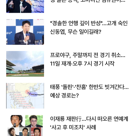
다
"경솔한 언행 깊이 반성"…고개 숙인
신동엽, 무슨 일이길래?
프로야구, 주말까지 전 경기 취소…
11일 재개·오후 7시 경기 시작
태풍 '돌핀'·'찬홈' 한반도 빗겨간다…
예상 경로는?
이재룡 재판行…다시 떠오른 연예계
'사고 후 미조치' 사례