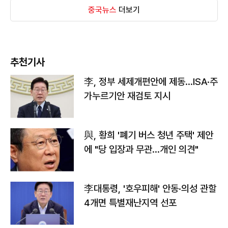
중국뉴스
더보기
추천기사
李, 정부 세제개편안에 제동…ISA·주
가누르기안 재검토 지시
與, 황희 '폐기 버스 청년 주택' 제안
에 "당 입장과 무관…개인 의견"
李대통령, '호우피해' 안동·의성 관할
4개면 특별재난지역 선포