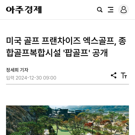
로
아
그
검
전
주
인
색
체
경
메
제
뉴
미국 골프 프랜차이즈 엑스골프, 종
합골프복합시설 '팝골프' 공개
정세희 기자
공
텍
입력 2024-12-30 09:00
유
스
트
크
기