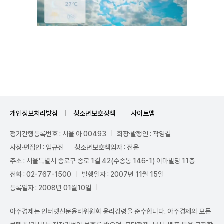
Unmute
개인정보처리방침
청소년보호정책
사이트맵
정기간행등록번호 : 서울 아 00493
회장·발행인 : 곽영길
사장·편집인 : 임규진
청소년보호책임자 : 전운
주소 : 서울특별시 종로구 종로 1길 42(수송동 146-1) 이마빌딩 11층
전화 : 02-767-1500
발행일자 : 2007년 11월 15일
등록일자 : 2008년 01월10일
아주경제는 인터넷신문윤리위원회 윤리강령을 준수합니다. 아주경제의 모든