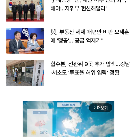
해야…지휘부 헌신해달라"
與, 부동산 세제 개편안 비판 오세훈
에 '맹공'…"공급 억제기"
합수본, 선관위 9곳 추가 압색…강남
·서초도 '투표율 허위 입력' 정황
더보기
arrow_forward_ios