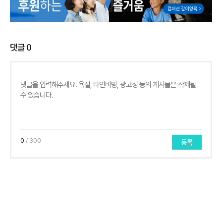
댓글
0
0
/ 300
등록