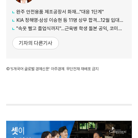
완주 안전용품 제조공장서 화재…"대응 1단계"
KIA 정해영·삼성 이승현 등 11명 상무 합격…12월 입대해 2028년 6월 전역
"속옷 빨고 졸업식까지"…근육병 학생 돌본 공익, 코미디언 김규원이었다
기자의 다른기사
©'5개국어 글로벌 경제신문' 아주경제. 무단전재·재배포 금지