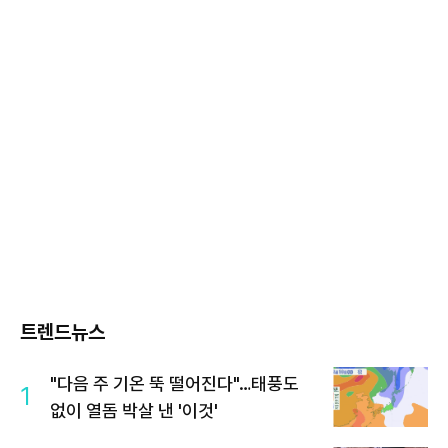
트렌드뉴스
"다음 주 기온 뚝 떨어진다"…태풍도
1
없이 열돔 박살 낸 '이것'