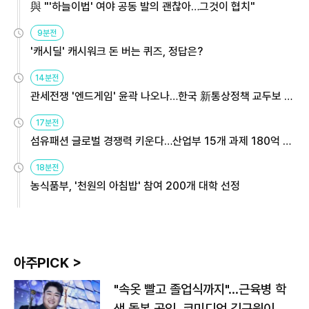
與 "'하늘이법' 여야 공동 발의 괜찮아…그것이 협치"
9분전
'캐시딜' 캐시워크 돈 버는 퀴즈, 정답은?
14분전
관세전쟁 '엔드게임' 윤곽 나오나…한국 新통상정책 교두보 활
용해야
17분전
섬유패션 글로벌 경쟁력 키운다…산업부 15개 과제 180억 지
원
18분전
농식품부, '천원의 아침밥' 참여 200개 대학 선정
아주PICK >
"속옷 빨고 졸업식까지"…근육병 학
생 돌본 공익, 코미디언 김규원이었