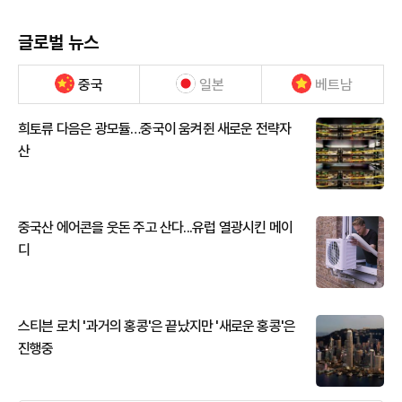
글로벌 뉴스
중국
일본
베트남
희토류 다음은 광모듈…중국이 움켜쥔 새로운 전략자
산
중국산 에어콘을 웃돈 주고 산다...유럽 열광시킨 메이
디
스티븐 로치 '과거의 홍콩'은 끝났지만 '새로운 홍콩'은
진행중