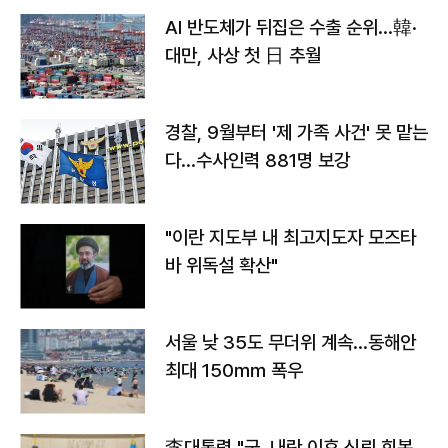
AI 반도체가 뒤집은 수출 순위…韓·
대만, 사상 첫 日 추월
경찰, 9월부터 '제 가족 사건' 못 맡는
다…수사인력 881명 보강
"이란 지도부 내 최고지도자 모즈타
바 위독설 확산"
서울 낮 35도 무더위 계속…동해안
최대 150㎜ 폭우
李대통령 "군, 내란 이후 신뢰 회복