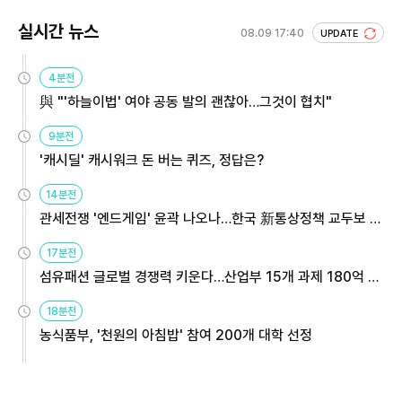
실시간 뉴스
08.09 17:40
UPDATE
4분전
與 "'하늘이법' 여야 공동 발의 괜찮아…그것이 협치"
9분전
'캐시딜' 캐시워크 돈 버는 퀴즈, 정답은?
14분전
관세전쟁 '엔드게임' 윤곽 나오나…한국 新통상정책 교두보 활
용해야
17분전
섬유패션 글로벌 경쟁력 키운다…산업부 15개 과제 180억 지
원
18분전
농식품부, '천원의 아침밥' 참여 200개 대학 선정