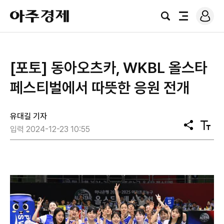
로
아
그
검
전
주
인
색
체
경
메
제
뉴
[포토] 동아오츠카, WKBL 올스타
페스티벌에서 따뜻한 응원 전개
유대길 기자
공
텍
입력 2024-12-23 10:55
유
스
트
크
기