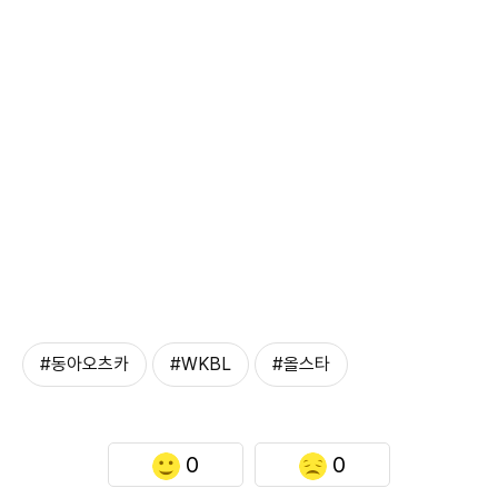
#동아오츠카
#WKBL
#올스타
0
0