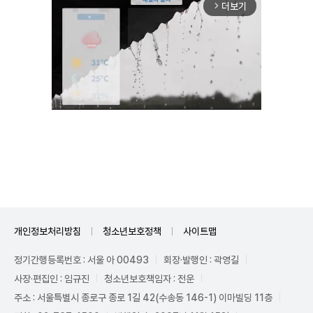
더보기
arrow_forward_ios
Unmute
개인정보처리방침
청소년보호정책
사이트맵
정기간행등록번호 : 서울 아 00493
회장·발행인 : 곽영길
사장·편집인 : 임규진
청소년보호책임자 : 전운
주소 : 서울특별시 종로구 종로 1길 42(수송동 146-1) 이마빌딩 11층