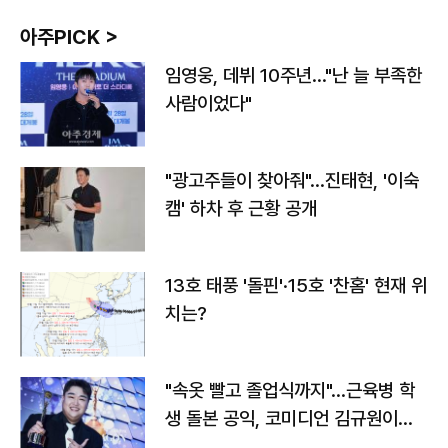
아주PICK >
임영웅, 데뷔 10주년…"난 늘 부족한
사람이었다"
"광고주들이 찾아줘"…진태현, '이숙
캠' 하차 후 근황 공개
13호 태풍 '돌핀'·15호 '찬홈' 현재 위
치는?
"속옷 빨고 졸업식까지"…근육병 학
생 돌본 공익, 코미디언 김규원이었
다