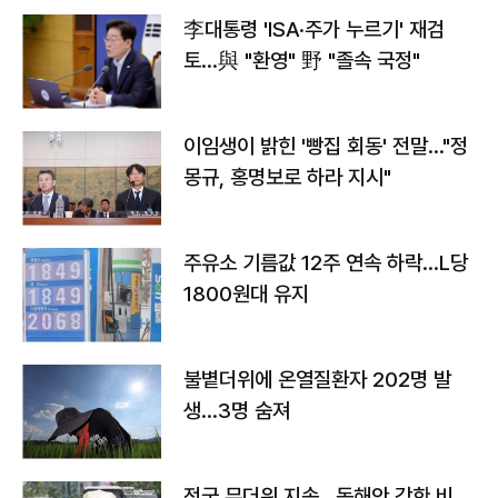
李대통령 'ISA·주가 누르기' 재검
토…與 "환영" 野 "졸속 국정"
이임생이 밝힌 '빵집 회동' 전말…"정
몽규, 홍명보로 하라 지시"
주유소 기름값 12주 연속 하락…L당
1800원대 유지
불볕더위에 온열질환자 202명 발
생…3명 숨져
전국 무더위 지속…동해안 강한 비