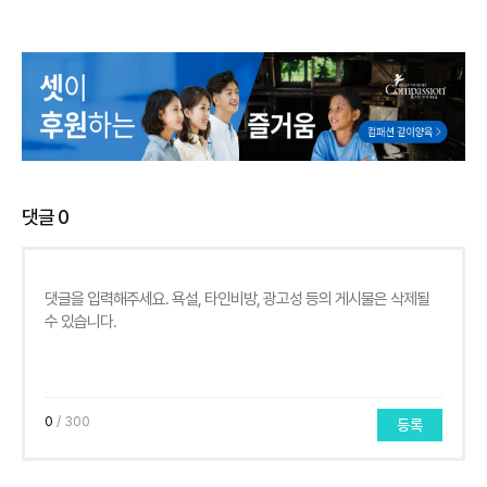
댓글
0
0
/ 300
등록