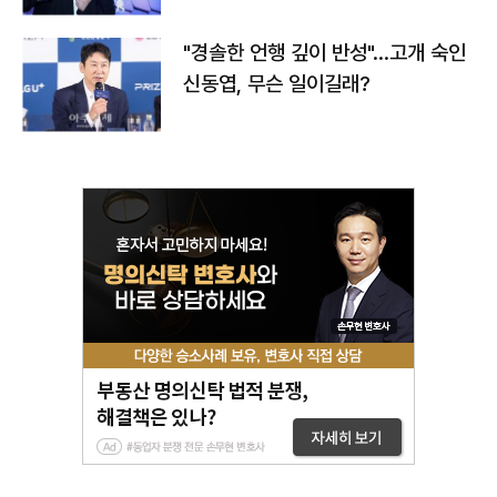
"경솔한 언행 깊이 반성"…고개 숙인
신동엽, 무슨 일이길래?