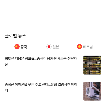
글로벌 뉴스
중국
일본
베트남
희토류 다음은 광모듈…중국이 움켜쥔 새로운 전략자
산
중국산 에어콘을 웃돈 주고 산다...유럽 열광시킨 메이
디