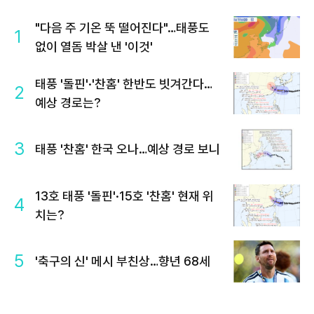
"다음 주 기온 뚝 떨어진다"…태풍도
1
없이 열돔 박살 낸 '이것'
태풍 '돌핀'·'찬홈' 한반도 빗겨간다…
2
예상 경로는?
3
태풍 '찬홈' 한국 오나…예상 경로 보니
13호 태풍 '돌핀'·15호 '찬홈' 현재 위
4
치는?
5
'축구의 신' 메시 부친상…향년 68세