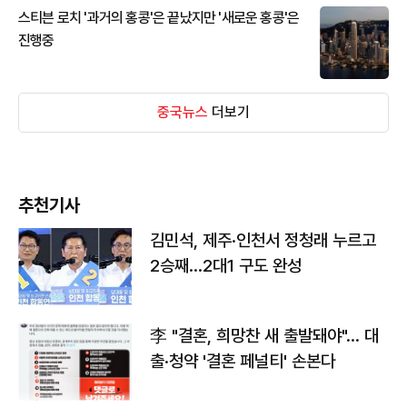
스티븐 로치 '과거의 홍콩'은 끝났지만 '새로운 홍콩'은
진행중
중국뉴스
더보기
추천기사
김민석, 제주·인천서 정청래 누르고
2승째…2대1 구도 완성
李 "결혼, 희망찬 새 출발돼야"… 대
출·청약 '결혼 페널티' 손본다