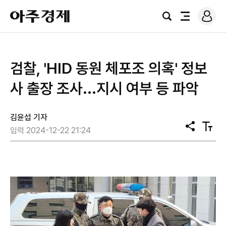
로
아
그
검
전
주
인
색
체
경
메
제
뉴
검찰, 'HID 동원 체포조 의혹' 정보
사 출장 조사...지시 여부 등 파악
김윤섭 기자
공
텍
입력 2024-12-22 21:24
유
스
트
크
기