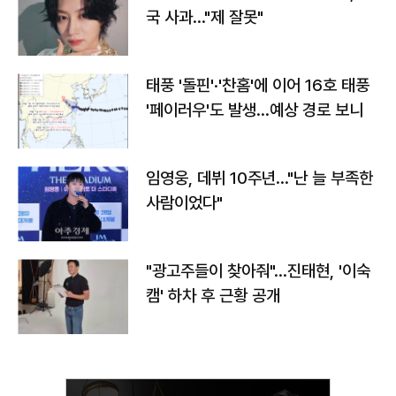
국 사과…"제 잘못"
태풍 '돌핀'·'찬홈'에 이어 16호 태풍
'페이러우'도 발생…예상 경로 보니
임영웅, 데뷔 10주년…"난 늘 부족한
사람이었다"
"광고주들이 찾아줘"…진태현, '이숙
캠' 하차 후 근황 공개