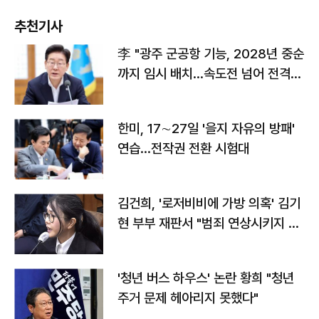
추천기사
李 "광주 군공항 기능, 2028년 중순
까지 임시 배치…속도전 넘어 전격
전"
한미, 17∼27일 '을지 자유의 방패'
연습…전작권 전환 시험대
김건희, '로저비비에 가방 의혹' 김기
현 부부 재판서 "범죄 연상시키지 말
라"
'청년 버스 하우스' 논란 황희 "청년
주거 문제 헤아리지 못했다"