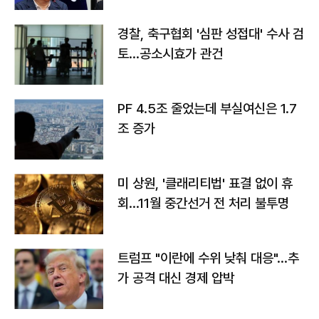
경찰, 축구협회 '심판 성접대' 수사 검
토…공소시효가 관건
PF 4.5조 줄었는데 부실여신은 1.7
조 증가
미 상원, '클래리티법' 표결 없이 휴
회…11월 중간선거 전 처리 불투명
트럼프 "이란에 수위 낮춰 대응"…추
가 공격 대신 경제 압박