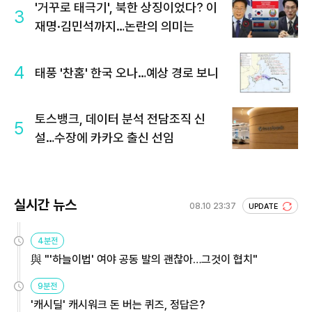
'거꾸로 태극기', 북한 상징이었다? 이
3
재명·김민석까지…논란의 의미는
4
태풍 '찬홈' 한국 오나…예상 경로 보니
토스뱅크, 데이터 분석 전담조직 신
5
설…수장에 카카오 출신 선임
실시간 뉴스
08.10 23:37
UPDATE
4분전
與 "'하늘이법' 여야 공동 발의 괜찮아…그것이 협치"
9분전
'캐시딜' 캐시워크 돈 버는 퀴즈, 정답은?