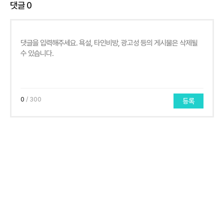
댓글
0
0
/ 300
등록