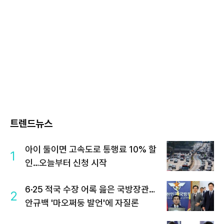
트렌드뉴스
아이 둘이면 고속도로 통행료 10% 할
1
인…오늘부터 신청 시작
6·25 적국 수장 어록 읊은 국방장관…
2
안규백 '마오쩌둥 발언'에 자질론