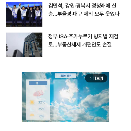
김민석, 강원·경북서 정청래에 신
승…부울경·대구 제외 모두 웃었다
정부 ISA·주가누르기 방지법 재검
토…부동산세제 개편안도 손질
더보기
arrow_forward_ios