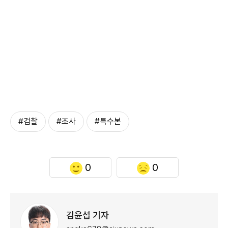
#검찰
#조사
#특수본
0
0
김윤섭 기자