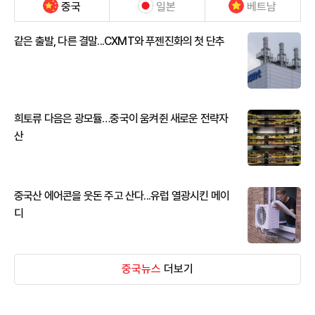
중국
일본
베트남
같은 출발, 다른 결말...CXMT와 푸젠진화의 첫 단추
희토류 다음은 광모듈…중국이 움켜쥔 새로운 전략자
산
중국산 에어콘을 웃돈 주고 산다...유럽 열광시킨 메이
디
중국뉴스
더보기