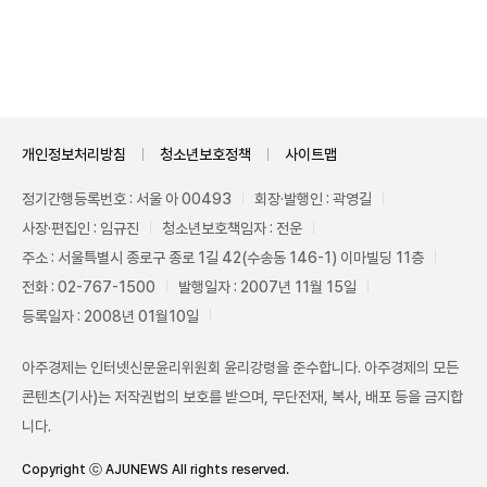
Unmute
개인정보처리방침
청소년보호정책
사이트맵
정기간행등록번호 : 서울 아 00493
회장·발행인 : 곽영길
사장·편집인 : 임규진
청소년보호책임자 : 전운
주소 : 서울특별시 종로구 종로 1길 42(수송동 146-1) 이마빌딩 11층
전화 : 02-767-1500
발행일자 : 2007년 11월 15일
등록일자 : 2008년 01월10일
아주경제는 인터넷신문윤리위원회 윤리강령을 준수합니다. 아주경제의 모든
콘텐츠(기사)는 저작권법의 보호를 받으며, 무단전재, 복사, 배포 등을 금지합
니다.
Copyright ⓒ AJUNEWS All rights reserved.