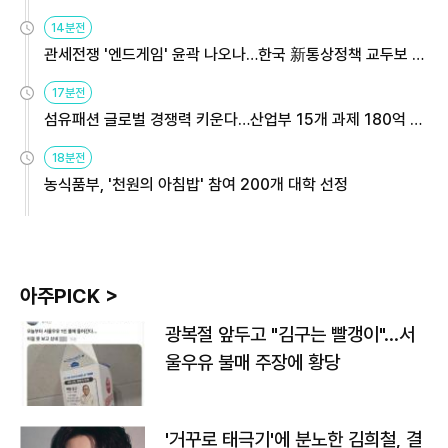
14분전
관세전쟁 '엔드게임' 윤곽 나오나…한국 新통상정책 교두보 활
용해야
17분전
섬유패션 글로벌 경쟁력 키운다…산업부 15개 과제 180억 지
원
18분전
농식품부, '천원의 아침밥' 참여 200개 대학 선정
아주PICK >
광복절 앞두고 "김구는 빨갱이"…서
울우유 불매 주장에 황당
'거꾸로 태극기'에 분노한 김희철, 결